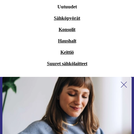
Uutuudet
Sähköpyörät
Konsolit
Haushalt
Keittiö
Suuret sähkölaitteet
Liity ensimmäistä kertaa uutiskirjeen
tilaajaksi ja säästä 15 €!
Älä missaa enää yhtäkään tarjousta.