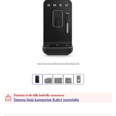
vain havainnollistamistarkoituksiin
Tuotetta ei ole tällä hetkellä varastossa
Tutustu lisää kategorian Kahvi tuotteisiin