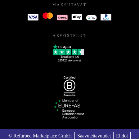
MAKSUTAVAT
ARVOSTELUT
Trustpilot
TrustScore
4.6
205720
Arvostelut
© Refurbed Marketplace GmbH
Saavutettavuudet
Ehdot