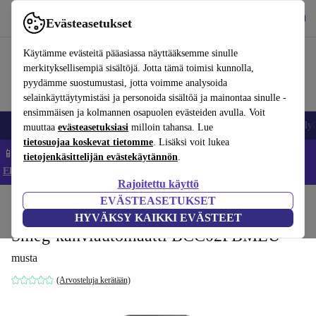
Lataa sovellus
Lataa
Evästeasetukset
Käytä refurbed-palvelua nopeasti ja helposti
Käytämme evästeitä pääasiassa näyttääksemme sinulle
merkityksellisempiä sisältöjä. Jotta tämä toimisi kunnolla,
pyydämme suostumustasi, jotta voimme analysoida
selainkäyttäytymistäsi ja personoida sisältöä ja mainontaa sinulle -
ensimmäisen ja kolmannen osapuolen evästeiden avulla. Voit
Matkapuhelimet ja älypuhelimet
Kannettavat tietokoneet
Tabletit
Älyk
muuttaa
evästeasetuksiasi
milloin tahansa. Lue
tietosuojaa koskevat tietomme
. Lisäksi voit lukea
📱 Säästä 5 % LISÄÄ iPhoneista – Koodi: IPHONEDEAL –
tietojenkäsittelijän evästekäytännön
.
Ehdot ja säännöt
Rajoitettu käyttö
EVÄSTEASETUKSET
Koti
Tuotteet
Keittiö
Juomat
Kahvi
HYVÄKSY KAIKKI EVÄSTEET
Smeg-kahviautomaatti BCC02FBMEU
musta
(Arvosteluja kerätään)