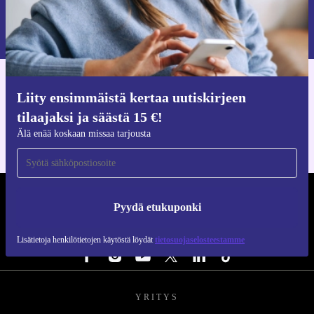
Pyydä etukuponki
Lisätietoja henkilötietojen käytöstä löydät
tietosuojaselosteestamme
.
Hanki refurbed-sovellus
Liity ensimmäistä kertaa uutiskirjeen
iOS:lle ja Androidille
tilaajaksi ja säästä 15 €!
Älä enää koskaan missaa tarjousta
REFURBED SUOMI - RETHINK NEW.
Pyydä etukuponki
SEURAA MEITÄ
Lisätietoja henkilötietojen käytöstä löydät
tietosuojaselosteestamme
YRITYS