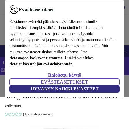
Lataa sovellus
Lataa
Evästeasetukset
Käytä refurbed-palvelua nopeasti ja helposti
Käytämme evästeitä pääasiassa näyttääksemme sinulle
merkityksellisempiä sisältöjä. Jotta tämä toimisi kunnolla,
pyydämme suostumustasi, jotta voimme analysoida
selainkäyttäytymistäsi ja personoida sisältöä ja mainontaa sinulle -
ensimmäisen ja kolmannen osapuolen evästeiden avulla. Voit
Matkapuhelimet ja älypuhelimet
Kannettavat tietokoneet
Tabletit
Älyk
muuttaa
evästeasetuksiasi
milloin tahansa. Lue
tietosuojaa koskevat tietomme
. Lisäksi voit lukea
📱 Säästä 5 % LISÄÄ iPhoneista – Koodi: IPHONEDEAL –
tietojenkäsittelijän evästekäytännön
.
Ehdot ja säännöt
Rajoitettu käyttö
EVÄSTEASETUKSET
Koti
Tuotteet
Keittiö
Juomat
Kahvi
HYVÄKSY KAIKKI EVÄSTEET
Smeg-kahviautomaatti BCC02WHMEU
valkoinen
(Arvosteluja kerätään)