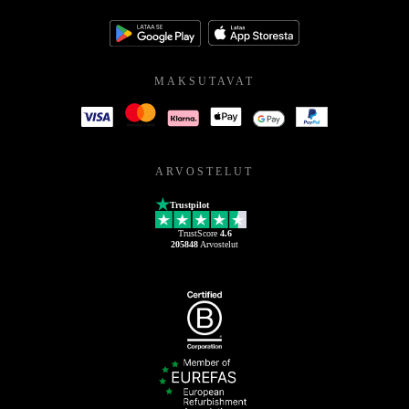
MAKSUTAVAT
ARVOSTELUT
Trustpilot
TrustScore
4.6
205848
Arvostelut