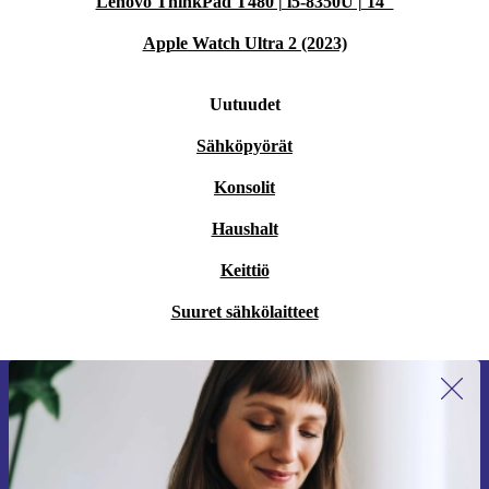
Lenovo ThinkPad T480 | i5-8350U | 14"
Apple Watch Ultra 2 (2023)
Uutuudet
Sähköpyörät
Konsolit
Haushalt
Keittiö
Suuret sähkölaitteet
Liity ensimmäistä kertaa uutiskirjeen
tilaajaksi ja säästä 15 €!
Älä missaa enää yhtäkään tarjousta.