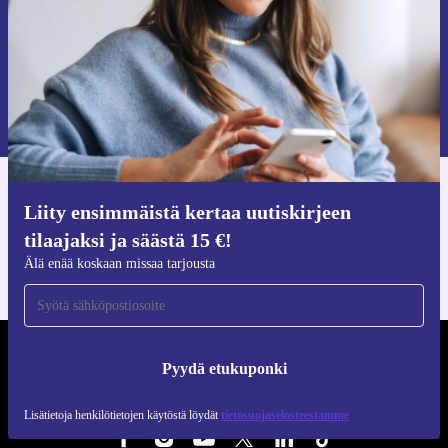
Pyydä etukuponki
Lisätietoja henkilötietojen käytöstä löydät
tietosuojaselosteestamme
.
Hanki refurbed-sovellus
Liity ensimmäistä kertaa uutiskirjeen
iOS:lle ja Androidille
tilaajaksi ja säästä 15 €!
Älä enää koskaan missaa tarjousta
REFURBED SUOMI - RETHINK NEW.
Pyydä etukuponki
SEURAA MEITÄ
Lisätietoja henkilötietojen käytöstä löydät
tietosuojaselosteestamme