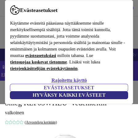
Lataa sovellus
Lataa
Evästeasetukset
Käytä refurbed-palvelua nopeasti ja helposti
Käytämme evästeitä pääasiassa näyttääksemme sinulle
merkityksellisempiä sisältöjä. Jotta tämä toimisi kunnolla,
pyydämme suostumustasi, jotta voimme analysoida
selainkäyttäytymistäsi ja personoida sisältöä ja mainontaa sinulle -
ensimmäisen ja kolmannen osapuolen evästeiden avulla. Voit
Matkapuhelimet ja älypuhelimet
Kannettavat tietokoneet
Tabletit
Älyk
muuttaa
evästeasetuksiasi
milloin tahansa. Lue
tietosuojaa koskevat tietomme
. Lisäksi voit lukea
📱 Säästä 5 % LISÄÄ iPhoneista – Koodi: IPHONEDEAL –
tietojenkäsittelijän evästekäytännön
.
Ehdot ja säännöt
Rajoitettu käyttö
EVÄSTEASETUKSET
Koti
Tuotteet
Keittiö
Aamiainen
HYVÄKSY KAIKKI EVÄSTEET
Smeg KLF03WHEU -vedenkeitin
valkoinen
(Arvosteluja kerätään)