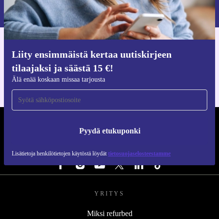
Lisätietoja henkilötietojen käytöstä löydät
tietosuojaselosteestamme
.
Hanki refurbed-sovellus
Liity ensimmäistä kertaa uutiskirjeen
iOS:lle ja Androidille
tilaajaksi ja säästä 15 €!
Älä enää koskaan missaa tarjousta
REFURBED SUOMI - RETHINK NEW.
Pyydä etukuponki
SEURAA MEITÄ
Lisätietoja henkilötietojen käytöstä löydät
tietosuojaselosteestamme
YRITYS
Miksi refurbed