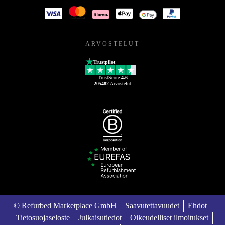
ARVOSTELUT
Trustpilot
TrustScore
4.6
205482
Arvostelut
© Refurbed Marketplace GmbH
Saavutettavuudet
Ehdot
Tietosuojaseloste
Julkaisutiedot
Oikeudelliset ilmoitukset