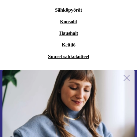
Sähköpyörät
Konsolit
Haushalt
Keittiö
Suuret sähkölaitteet
Liity ensimmäistä kertaa uutiskirjeen
tilaajaksi ja säästä 15 €!
Älä missaa enää yhtäkään tarjousta.
Pyydä etukuponki