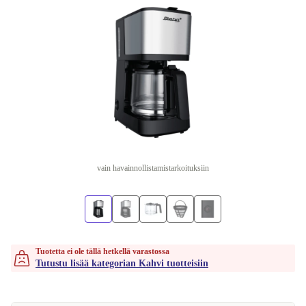
vain havainnollistamistarkoituksiin
Tuotetta ei ole tällä hetkellä varastossa
Tutustu lisää kategorian Kahvi tuotteisiin