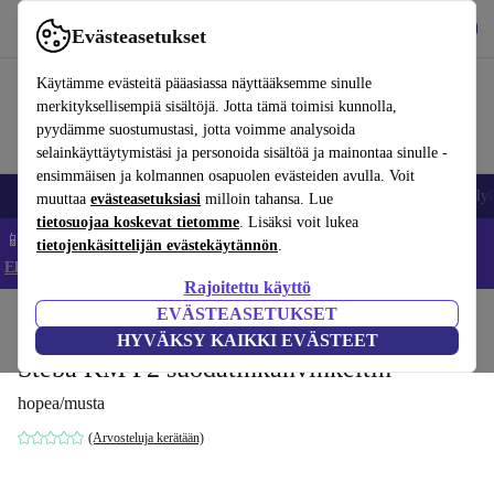
Lataa sovellus
Lataa
Evästeasetukset
Käytä refurbed-palvelua nopeasti ja helposti
Käytämme evästeitä pääasiassa näyttääksemme sinulle
merkityksellisempiä sisältöjä. Jotta tämä toimisi kunnolla,
pyydämme suostumustasi, jotta voimme analysoida
selainkäyttäytymistäsi ja personoida sisältöä ja mainontaa sinulle -
ensimmäisen ja kolmannen osapuolen evästeiden avulla. Voit
Matkapuhelimet ja älypuhelimet
Kannettavat tietokoneet
Tabletit
Älyk
muuttaa
evästeasetuksiasi
milloin tahansa. Lue
tietosuojaa koskevat tietomme
. Lisäksi voit lukea
📱 Säästä 5 % LISÄÄ iPhoneista – Koodi: IPHONEDEAL –
tietojenkäsittelijän evästekäytännön
.
Ehdot ja säännöt
Rajoitettu käyttö
EVÄSTEASETUKSET
Koti
Tuotteet
Keittiö
Juomat
Kahvi
HYVÄKSY KAIKKI EVÄSTEET
Steba KM F2 suodatinkahvinkeitin
hopea/musta
(Arvosteluja kerätään)