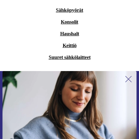
Sähköpyörät
Konsolit
Haushalt
Keittiö
Suuret sähkölaitteet
Liity ensimmäistä kertaa uutiskirjeen
tilaajaksi ja säästä 15 €!
Älä missaa enää yhtäkään tarjousta.
Pyydä etukuponki