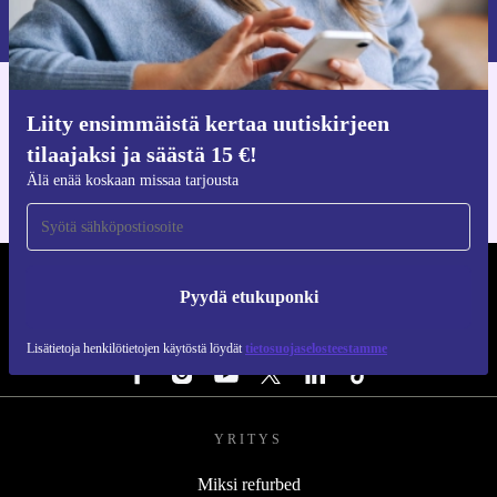
Lisätietoja henkilötietojen käytöstä löydät
tietosuojaselosteestamme
.
Hanki refurbed-sovellus
Liity ensimmäistä kertaa uutiskirjeen
iOS:lle ja Androidille
tilaajaksi ja säästä 15 €!
Älä enää koskaan missaa tarjousta
REFURBED SUOMI - RETHINK NEW.
Pyydä etukuponki
SEURAA MEITÄ
Lisätietoja henkilötietojen käytöstä löydät
tietosuojaselosteestamme
YRITYS
Miksi refurbed