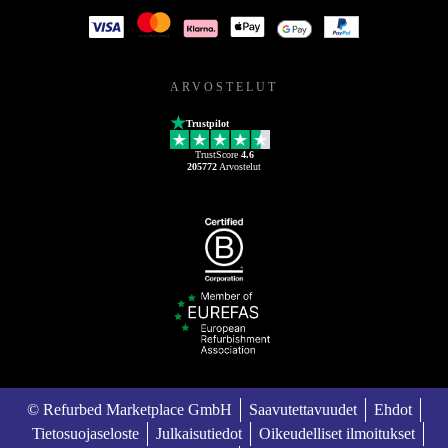
ARVOSTELUT
Trustpilot
TrustScore
4.6
205772
Arvostelut
© Refurbed Marketplace GmbH
Saavutettavuudet
Ehdot
Tietosuojaseloste
Julkaisutiedot
Oikeudelliset ilmoitukset