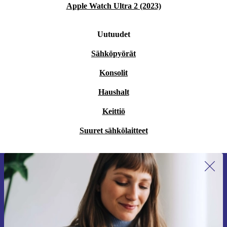
Apple Watch Ultra 2 (2023)
Uutuudet
Sähköpyörät
Konsolit
Haushalt
Keittiö
Suuret sähkölaitteet
Liity ensimmäistä kertaa uutiskirjeen
tilaajaksi ja säästä 15 €!
Älä missaa enää yhtäkään tarjousta.