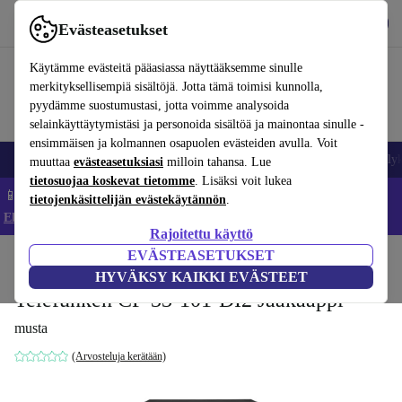
Lataa sovellus
Lataa
Evästeasetukset
Käytä refurbed-palvelua nopeasti ja helposti
Käytämme evästeitä pääasiassa näyttääksemme sinulle
merkityksellisempiä sisältöjä. Jotta tämä toimisi kunnolla,
pyydämme suostumustasi, jotta voimme analysoida
selainkäyttäytymistäsi ja personoida sisältöä ja mainontaa sinulle -
ensimmäisen ja kolmannen osapuolen evästeiden avulla. Voit
Matkapuhelimet ja älypuhelimet
Kannettavat tietokoneet
Tabletit
Älyk
muuttaa
evästeasetuksiasi
milloin tahansa. Lue
tietosuojaa koskevat tietomme
. Lisäksi voit lukea
📱 Säästä 5 % LISÄÄ iPhoneista – Koodi: IPHONEDEAL –
tietojenkäsittelijän evästekäytännön
.
Ehdot ja säännöt
Rajoitettu käyttö
EVÄSTEASETUKSET
Koti
Tuotteet
Koti
Suuret sähkölaitteet
HYVÄKSY KAIKKI EVÄSTEET
Telefunken CF-33-101-DI2 Jääkaappi
musta
(Arvosteluja kerätään)