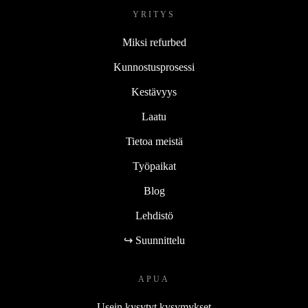
YRITYS
Miksi refurbed
Kunnostusprosessi
Kestävyys
Laatu
Tietoa meistä
Työpaikat
Blog
Lehdistö
↪ Suunnittelu
APUA
Usein kysytyt kysymykset