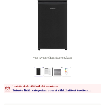
vain havainnollistamistarkoituksiin
Tuotetta ei ole tällä hetkellä varastossa
Tutustu lisää kategorian Suuret sähkölaitteet tuotteisiin