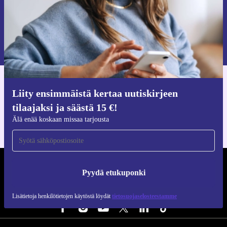
Pyydä etukuponki
Lisätietoja henkilötietojen käytöstä löydät
tietosuojaselosteestamme
.
Hanki refurbed-sovellus
Liity ensimmäistä kertaa uutiskirjeen
iOS:lle ja Androidille
tilaajaksi ja säästä 15 €!
Älä enää koskaan missaa tarjousta
REFURBED SUOMI - RETHINK NEW.
Pyydä etukuponki
SEURAA MEITÄ
Lisätietoja henkilötietojen käytöstä löydät
tietosuojaselosteestamme