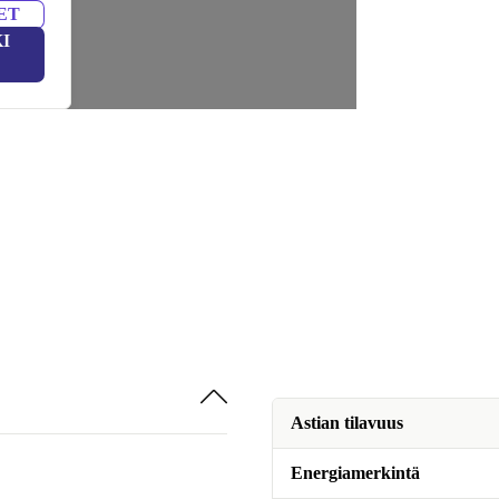
ET
I
Astian tilavuus
Energiamerkintä