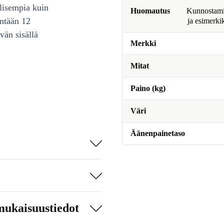
lisempia kuin
Huomautus
Kunnostamine
intään 12
ja esimerki
vän sisällä
Merkki
Mitat
Paino (kg)
Väri
Äänenpainetaso
mukaisuustiedot