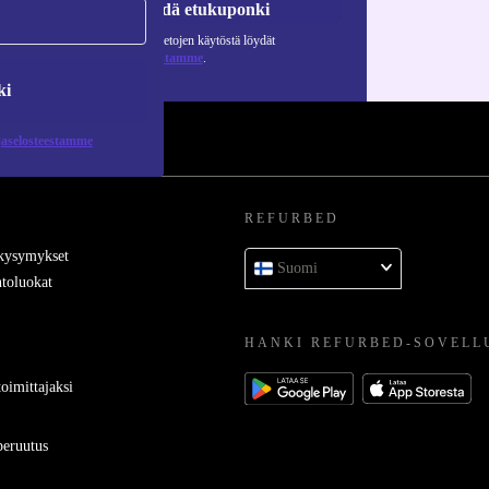
Pyydä etukuponki
Lisätietoja henkilötietojen käytöstä löydät
tietosuojaselosteestamme
.
ki
jaselosteestamme
REFURBED
 kysymykset
Suomi
toluokat
HANKI REFURBED-SOVELL
oimittajaksi
eruutus