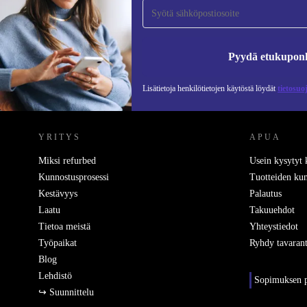
Älä missaa enää yhtäkään tarjousta.
Pyydä etukupon
Lisätietoja henkilötietojen käytöstä löydät
tietosuo
REFURBED SUOMI - RETHINK NEW.
YRITYS
APUA
Miksi refurbed
Usein kysytyt
Kunnostusprosessi
Tuotteiden kun
Kestävyys
Palautus
Laatu
Takuuehdot
Tietoa meistä
Yhteystiedot
Työpaikat
Ryhdy tavarant
Blog
Lehdistö
Sopimuksen p
↪ Suunnittelu