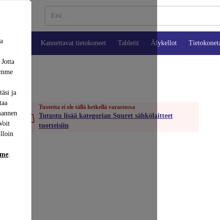
sa
ypuhelimet
Kannettavat tietokoneet
Tabletit
Älykellot
Tietokonet
 Jotta
dämme
äsi ja
taa
Tuotetta ei ole tällä hetkellä varastossa
mannen
Tutustu lisää kategorian Suuret sähkölaitteet
Voit
tuotteisiin
lloin
mme
.