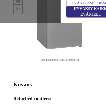
EVÄSTEASETUKS
HYVÄKSY KAIKK
EVÄSTEET
vain havainnollistamistarkoituksiin
Kuvaus
Refurbed-tuotteesi