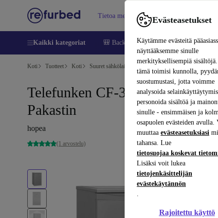
Tietoa meistä
Myy
Apua
Evästeasetukset
Käytämme evästeitä pääasias
Kaikki kategoriat
🎒 Back to school
Matkapuhelimet ja äl
näyttääksemme sinulle
merkityksellisempiä sisältöjä.
Koti
Tuotteet
Koti
Suuret sähkölaitteet
tämä toimisi kunnolla, pyy
suostumustasi, jotta voimme
Telefunken CF-34-101-S
analysoida selainkäyttäytymist
personoida sisältöä ja mainon
Pakastin
sinulle - ensimmäisen ja kol
osapuolen evästeiden avulla. 
hopea
muuttaa
evästeasetuksiasi
mi
tahansa. Lue
(1 arvostelu)
tietosuojaa koskevat tieto
Lisäksi voit lukea
tietojenkäsittelijän
evästekäytännön
.
Rajoitettu käyttö