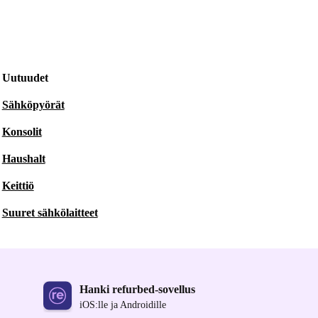
Uutuudet
Sähköpyörät
Konsolit
Haushalt
Keittiö
Suuret sähkölaitteet
Hanki refurbed-sovellus
iOS:lle ja Androidille