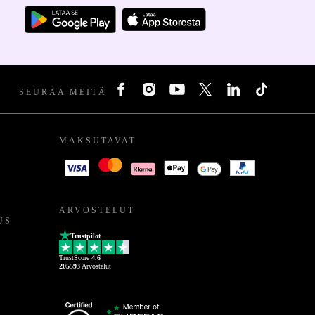
SEURAA MEITÄ
MAKSUTAVAT
ARVOSTELUT
US
Trustpilot
TrustScore
4.6
205593
Arvostelut