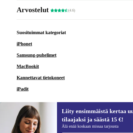
Arvostelut
(4.6)
Suosituimmat kategoriat
iPhonet
Samsung-puhelimet
MacBookit
Kannettavat tietokoneet
iPadit
Liity ensimmäistä kertaa uu
tilaajaksi ja säästä 15 €!
Liity ensimmäistä kertaa uutiskirjeen
Älä enää koskaan missaa tarjousta
tilaajaksi ja säästä 15 €!