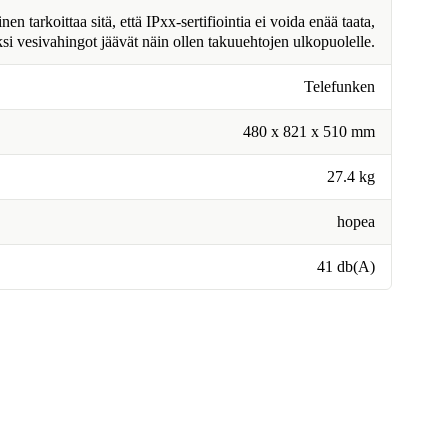
n tarkoittaa sitä, että IPxx-sertifiointia ei voida enää taata,
ksi vesivahingot jäävät näin ollen takuuehtojen ulkopuolelle.
Telefunken
480 x 821 x 510 mm
27.4 kg
hopea
41 db(A)