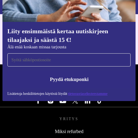
Lisätietoja henkilötietojen käytöstä löydät
tietosuojaselosteestamme
.
Hanki refurbed-sovellus
Liity ensimmäistä kertaa uutiskirjeen
iOS:lle ja Androidille
tilaajaksi ja säästä 15 €!
Älä enää koskaan missaa tarjousta
REFURBED SUOMI - RETHINK NEW.
Pyydä etukuponki
SEURAA MEITÄ
Lisätietoja henkilötietojen käytöstä löydät
tietosuojaselosteestamme
YRITYS
Miksi refurbed