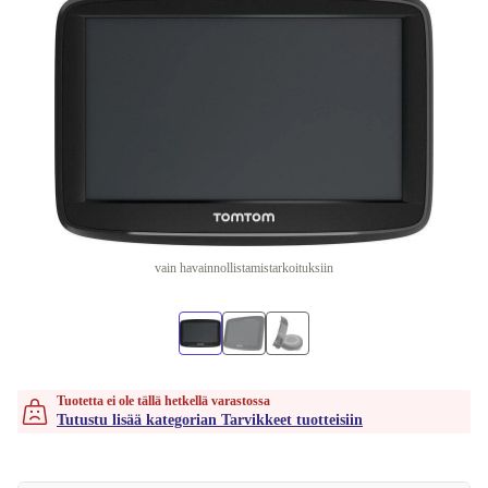
vain havainnollistamistarkoituksiin
Tuotetta ei ole tällä hetkellä varastossa
Tutustu lisää kategorian Tarvikkeet tuotteisiin