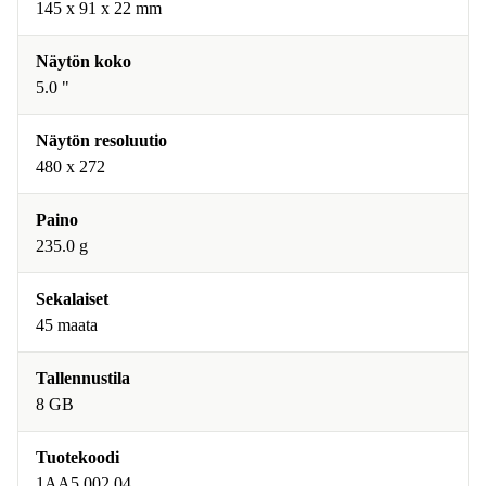
145 x 91 x 22 mm
Näytön koko
5.0 "
Näytön resoluutio
480 x 272
Paino
235.0 g
Sekalaiset
45 maata
Tallennustila
8 GB
Tuotekoodi
1AA5.002.04