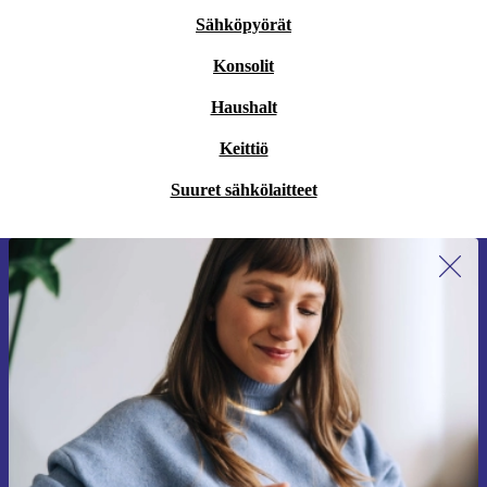
Sähköpyörät
Konsolit
Haushalt
Keittiö
Suuret sähkölaitteet
Liity ensimmäistä kertaa uutiskirjeen
tilaajaksi ja säästä 15 €!
Älä missaa enää yhtäkään tarjousta.
Pyydä etukuponki