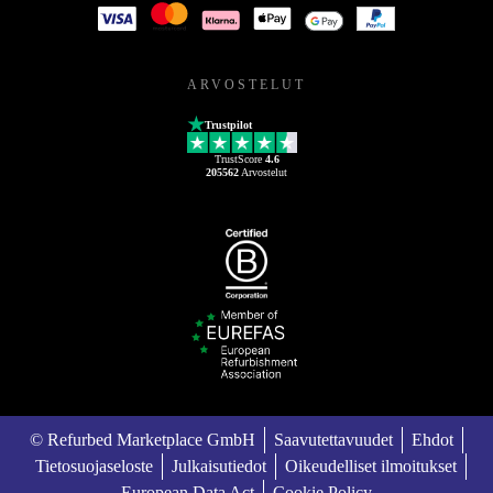
ARVOSTELUT
Trustpilot
TrustScore
4.6
205562
Arvostelut
© Refurbed Marketplace GmbH
Saavutettavuudet
Ehdot
Tietosuojaseloste
Julkaisutiedot
Oikeudelliset ilmoitukset
European Data Act
Cookie Policy