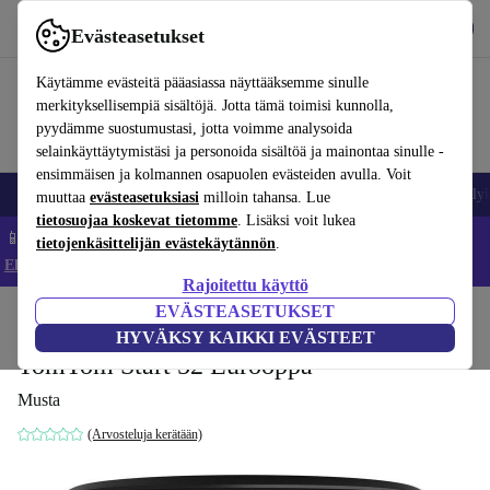
Lataa sovellus
Lataa
Evästeasetukset
Käytä refurbed-palvelua nopeasti ja helposti
Käytämme evästeitä pääasiassa näyttääksemme sinulle
merkityksellisempiä sisältöjä. Jotta tämä toimisi kunnolla,
pyydämme suostumustasi, jotta voimme analysoida
selainkäyttäytymistäsi ja personoida sisältöä ja mainontaa sinulle -
ensimmäisen ja kolmannen osapuolen evästeiden avulla. Voit
Matkapuhelimet ja älypuhelimet
Kannettavat tietokoneet
Tabletit
Älyk
muuttaa
evästeasetuksiasi
milloin tahansa. Lue
tietosuojaa koskevat tietomme
. Lisäksi voit lukea
📱 Säästä 5 % LISÄÄ iPhoneista – Koodi: IPHONEDEAL –
tietojenkäsittelijän evästekäytännön
.
Ehdot ja säännöt
Rajoitettu käyttö
EVÄSTEASETUKSET
Koti
Tuotteet
Tarvikkeet
HYVÄKSY KAIKKI EVÄSTEET
TomTom Start 52 Eurooppa
Musta
(Arvosteluja kerätään)