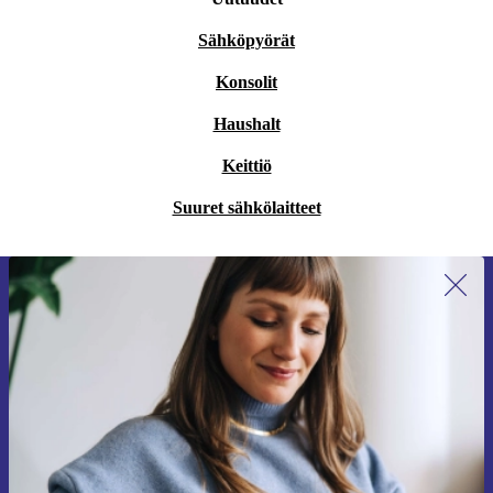
Sähköpyörät
Konsolit
Haushalt
Keittiö
Suuret sähkölaitteet
Liity ensimmäistä kertaa uutiskirjeen
tilaajaksi ja säästä 15 €!
Älä missaa enää yhtäkään tarjousta.
Pyydä etukuponki