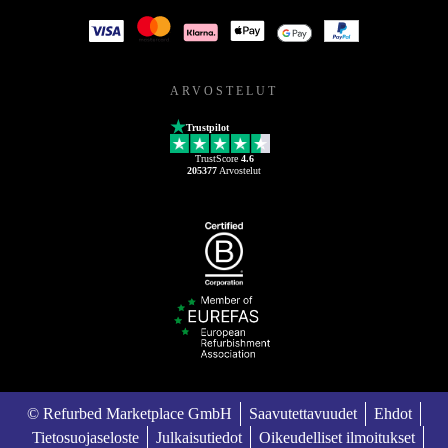
ARVOSTELUT
Trustpilot
TrustScore
4.6
205377
Arvostelut
© Refurbed Marketplace GmbH
Saavutettavuudet
Ehdot
Tietosuojaseloste
Julkaisutiedot
Oikeudelliset ilmoitukset