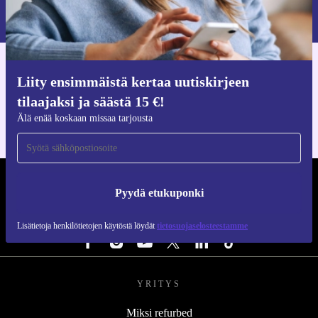
Lisätietoja henkilötietojen käytöstä löydät
tietosuojaselosteestamme
.
Hanki refurbed-sovellus
Liity ensimmäistä kertaa uutiskirjeen
iOS:lle ja Androidille
tilaajaksi ja säästä 15 €!
Älä enää koskaan missaa tarjousta
REFURBED SUOMI - RETHINK NEW.
Pyydä etukuponki
SEURAA MEITÄ
Lisätietoja henkilötietojen käytöstä löydät
tietosuojaselosteestamme
YRITYS
Miksi refurbed