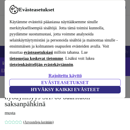
Lataa sovellus
Lataa
Evästeasetukset
Käytä refurbed-palvelua nopeasti ja helposti
Käytämme evästeitä pääasiassa näyttääksemme sinulle
merkityksellisempiä sisältöjä. Jotta tämä toimisi kunnolla,
pyydämme suostumustasi, jotta voimme analysoida
selainkäyttäytymistäsi ja personoida sisältöä ja mainontaa sinulle -
ensimmäisen ja kolmannen osapuolen evästeiden avulla. Voit
Matkapuhelimet ja älypuhelimet
Kannettavat tietokoneet
Tabletit
Älyk
muuttaa
evästeasetuksiasi
milloin tahansa. Lue
tietosuojaa koskevat tietomme
. Lisäksi voit lukea
📱 Säästä 5 % LISÄÄ iPhoneista – Koodi: IPHONEDEAL –
tietojenkäsittelijän evästekäytännön
.
Ehdot ja säännöt
Rajoitettu käyttö
EVÄSTEASETUKSET
Koti
Tuotteet
Koti
Huonekalut
HYVÄKSY KAIKKI EVÄSTEET
hyödyllisyys SH760 baarituoli
saksanpähkinä
musta
(Arvosteluja kerätään)