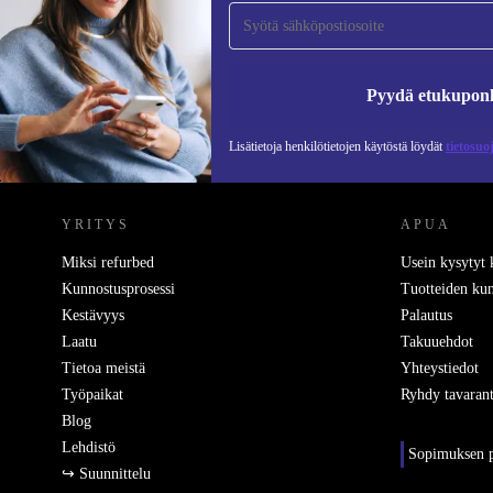
tilaajaksi ja säästä 15 €!
Älä missaa enää yhtäkään tarjousta.
Pyydä etukupon
Lisätietoja henkilötietojen käytöstä löydät
tietosuo
REFURBED SUOMI - RETHINK NEW.
YRITYS
APUA
Miksi refurbed
Usein kysytyt
Kunnostusprosessi
Tuotteiden kun
Kestävyys
Palautus
Laatu
Takuuehdot
Tietoa meistä
Yhteystiedot
Työpaikat
Ryhdy tavarant
Blog
Lehdistö
Sopimuksen p
↪ Suunnittelu