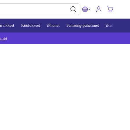
arvikkeet
Kuulokkeet
iPhonet
Samsung-puhelimet
iPadit
Mac
nnöt