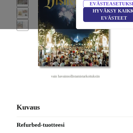
EVÄSTEASETUKS
HYVÄKSY KAIKK
EVÄSTEET
vain havainnollistamistarkoituksiin
Kuvaus
Refurbed-tuotteesi