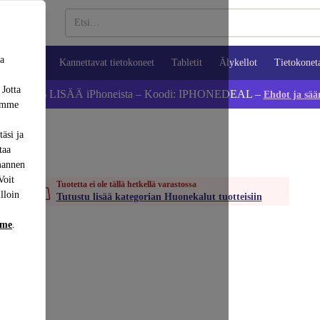
sa
ypuhelimet
Kannettavat tietokoneet
Tabletit
Älykellot
Tietokonet
 Jotta
Säästä 5 % LISÄÄ iPhoneista – Koodi: IPHONEDEAL –
Ehdot ja sää
dämme
äsi ja
taa
mannen
Voit
Tuotetta ei ole tällä hetkellä varastossa
lloin
Tutustu lisää kategorian Huonekalut tuotteisiin
mme
.