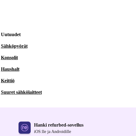
Uutuudet
Sähköpyörät
Konsolit
Haushalt
Keittiö
Suuret sähkölaitteet
Hanki refurbed-sovellus
iOS:lle ja Androidille