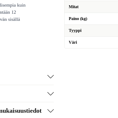
lisempia kuin
Mitat
intään 12
Paino (kg)
vän sisällä
Tyyppi
Väri
mukaisuustiedot