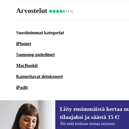
Arvostelut
(4.6)
Suosituimmat kategoriat
iPhonet
Samsung-puhelimet
MacBookit
Kannettavat tietokoneet
iPadit
Liity ensimmäistä kertaa uu
tilaajaksi ja säästä 15 €!
Liity ensimmäistä kertaa uutiskirjeen
Älä enää koskaan missaa tarjousta