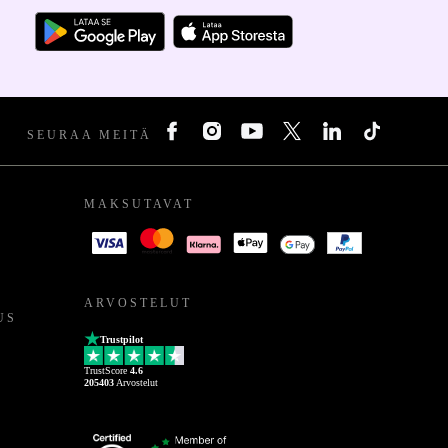
SEURAA MEITÄ
MAKSUTAVAT
ARVOSTELUT
US
Trustpilot
TrustScore
4.6
205403
Arvostelut