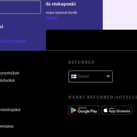
Pyydä etukuponki
Lisätietoja henkilötietojen käytöstä löydät
tietosuojaselosteestamme
.
ki
jaselosteestamme
REFURBED
 kysymykset
Suomi
toluokat
HANKI REFURBED-SOVELL
oimittajaksi
eruutus