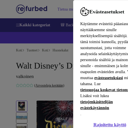
Tietoa meistä
Myy
Apua
Evästeasetukset
Käytämme evästeitä pääasias
Kaikki kategoriat
🎒 Back to school
Matkapuhelimet ja äl
näyttääksemme sinulle
merkityksellisempiä sisältöjä.
📱 
tämä toimisi kunnolla, pyy
suostumustasi, jotta voimme
Koti
Tuotteet
Koti
Huonekalut
analysoida selainkäyttäytymist
personoida sisältöä ja mainon
Walt Disney’s Disneyland
sinulle - ensimmäisen ja kol
osapuolen evästeiden avulla. 
valkoinen
muuttaa
evästeasetuksiasi
mi
tahansa. Lue
(Arvosteluja kerätään)
tietosuojaa koskevat tieto
Lisäksi voit lukea
tietojenkäsittelijän
evästekäytännön
.
Rajoitettu käyttö