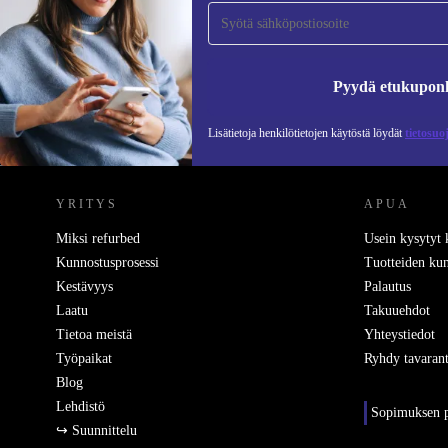
tilaajaksi ja säästä 15 €!
Älä missaa enää yhtäkään tarjousta.
Pyydä etukupon
Lisätietoja henkilötietojen käytöstä löydät
tietosuo
REFURBED SUOMI - RETHINK NEW.
YRITYS
APUA
Miksi refurbed
Usein kysytyt
Kunnostusprosessi
Tuotteiden kun
Kestävyys
Palautus
Laatu
Takuuehdot
Tietoa meistä
Yhteystiedot
Työpaikat
Ryhdy tavarant
Blog
Lehdistö
Sopimuksen p
↪ Suunnittelu