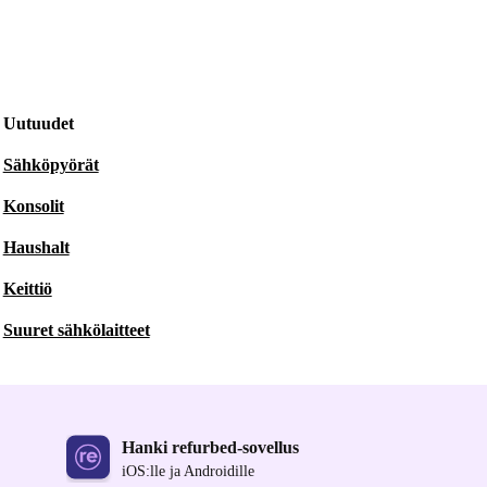
Uutuudet
Sähköpyörät
Konsolit
Haushalt
Keittiö
Suuret sähkölaitteet
Hanki refurbed-sovellus
iOS:lle ja Androidille