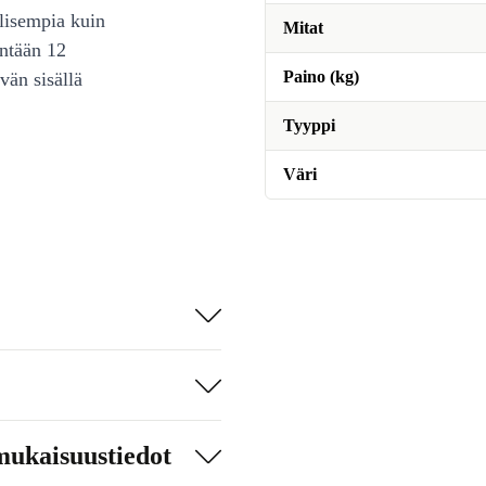
lisempia kuin
Mitat
intään 12
Paino (kg)
vän sisällä
Tyyppi
Väri
mukaisuustiedot