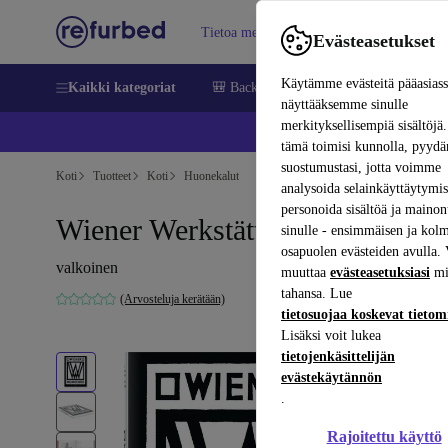
Tietoa meistä
Myy
Apua
Evästeasetukset
Käytämme evästeitä pääasias
Kaikki kategoriat
🎒 Back to school
Matkapuhelimet ja äl
näyttääksemme sinulle
merkityksellisempiä sisältöjä.
📱 
tämä toimisi kunnolla, pyy
suostumustasi, jotta voimme
Koti
Tuotteet
Koti
Huonekalut
analysoida selainkäyttäytymist
personoida sisältöä ja mainon
Wiener Werkstätte
sinulle - ensimmäisen ja kol
osapuolen evästeiden avulla. 
valkoinen
muuttaa
evästeasetuksiasi
mi
tahansa. Lue
(Arvosteluja kerätään)
tietosuojaa koskevat tieto
Lisäksi voit lukea
tietojenkäsittelijän
evästekäytännön
.
Rajoitettu käyttö