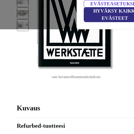
EVÄSTEASETUKS
HYVÄKSY KAIKK
EVÄSTEET
vain havainnollistamistarkoituksiin
Kuvaus
Refurbed-tuotteesi