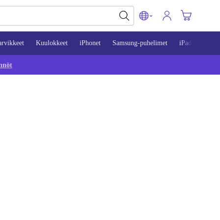
arvikkeet
Kuulokkeet
iPhonet
Samsung-puhelimet
iPadit
Mac
nnöt