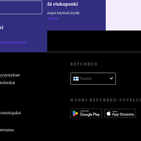
Pyydä etukuponki
Lisätietoja henkilötietojen käytöstä löydät
tietosuojaselosteestamme
.
ki
jaselosteestamme
REFURBED
 kysymykset
Suomi
toluokat
HANKI REFURBED-SOVELL
oimittajaksi
eruutus