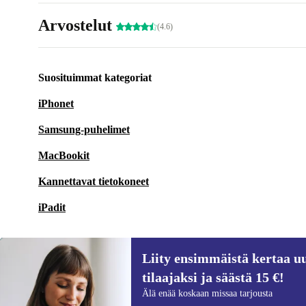
Arvostelut
(4.6)
Suosituimmat kategoriat
iPhonet
Samsung-puhelimet
MacBookit
Kannettavat tietokoneet
iPadit
Liity ensimmäistä kertaa uu
tilaajaksi ja säästä 15 €!
Liity ensimmäistä kertaa uutiskirjeen
Älä enää koskaan missaa tarjousta