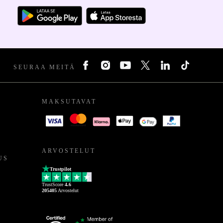
SEURAA MEITÄ
MAKSUTAVAT
ARVOSTELUT
US
Trustpilot
TrustScore
4.6
205405
Arvostelut