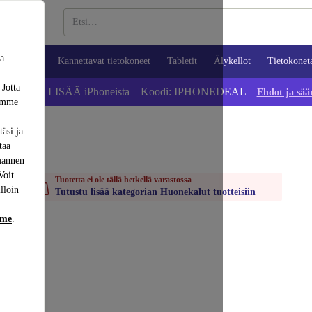
sa
ypuhelimet
Kannettavat tietokoneet
Tabletit
Älykellot
Tietokonet
 Jotta
Säästä 5 % LISÄÄ iPhoneista – Koodi: IPHONEDEAL –
Ehdot ja sää
dämme
äsi ja
taa
mannen
Voit
Tuotetta ei ole tällä hetkellä varastossa
lloin
Tutustu lisää kategorian Huonekalut tuotteisiin
mme
.