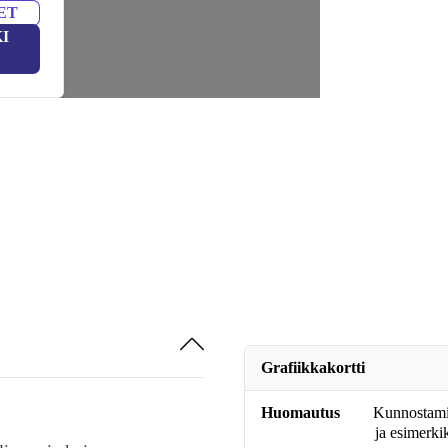
ET
I
Grafiikkakortti
Huomautus
Kunnostamine
ja esimerki