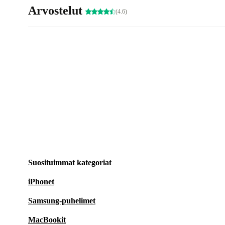
Arvostelut
(4.6)
Suosituimmat kategoriat
iPhonet
Samsung-puhelimet
MacBookit