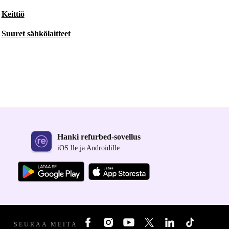
Keittiö
Suuret sähkölaitteet
Hanki refurbed-sovellus
iOS:lle ja Androidille
SEURAA MEITÄ