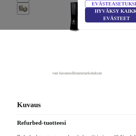
EVÄSTEASETUKS
HYVÄKSY KAIKK
EVÄSTEET
vain havainnollistamistarkoituksiin
Kuvaus
Refurbed-tuotteesi