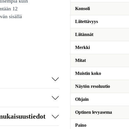
lisempia kuin
intään 12
Konsoli
vän sisällä
Liitettävyys
Liitännät
Merkki
Mitat
Muistin koko
Näytön resoluutio
Ohjain
Optinen levyasema
mukaisuustiedot
Paino