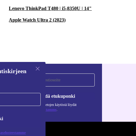
Lenovo ThinkPad T480 | i5-8350U | 14"
Apple Watch Ultra 2 (2023)
tiskirjeen
Pyydä etukuponki
Lisätietoja henkilötietojen käytöstä löydät
tietosuojaselosteestamme
.
ki
jaselosteestamme