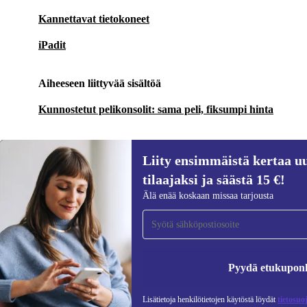
Kannettavat tietokoneet
iPadit
Aiheeseen liittyvää sisältöä
Kunnostetut pelikonsolit: sama peli, fiksumpi hinta
Liity ensimmäistä kertaa uu
tilaajaksi ja säästä 15 €!
Liity ensimmäistä kertaa uutiskirjeen
Älä enää koskaan missaa tarjousta
tilaajaksi ja säästä 15 €!
Älä missaa enää yhtäkään tarjousta.
Pyydä etukupon
Lisätietoja henkilötietojen käytöstä löydät
tietosuo
REFURBED SUOMI - RETHINK NEW.