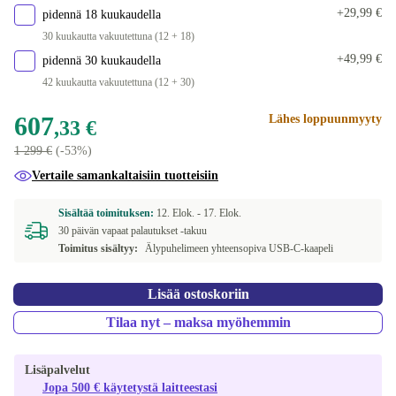
+29,99 €
pidennä 18 kuukaudella
30 kuukautta vakuutettuna (12 + 18)
+49,99 €
pidennä 30 kuukaudella
42 kuukautta vakuutettuna (12 + 30)
607
Lähes loppuunmyyty
,33 €
1 299 €
(-53%)
Vertaile samankaltaisiin tuotteisiin
Sisältää toimituksen:
12. Elok. -
17. Elok.
30 päivän vapaat palautukset -takuu
Toimitus sisältyy:
Älypuhelimeen yhteensopiva USB-C-kaapeli
Lisää ostoskoriin
Tilaa nyt – maksa myöhemmin
Lisäpalvelut
Jopa 500 € käytetystä laitteestasi