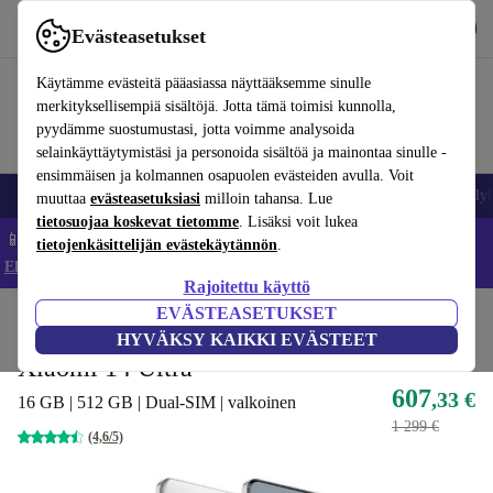
Lataa sovellus
Lataa
Evästeasetukset
Käytä refurbed-palvelua nopeasti ja helposti
Käytämme evästeitä pääasiassa näyttääksemme sinulle
merkityksellisempiä sisältöjä. Jotta tämä toimisi kunnolla,
pyydämme suostumustasi, jotta voimme analysoida
selainkäyttäytymistäsi ja personoida sisältöä ja mainontaa sinulle -
ensimmäisen ja kolmannen osapuolen evästeiden avulla. Voit
Matkapuhelimet ja älypuhelimet
Kannettavat tietokoneet
Tabletit
Älyk
muuttaa
evästeasetuksiasi
milloin tahansa. Lue
tietosuojaa koskevat tietomme
. Lisäksi voit lukea
📱 Säästä 5 % LISÄÄ iPhoneista – Koodi: IPHONEDEAL –
tietojenkäsittelijän evästekäytännön
.
Ehdot ja säännöt
Rajoitettu käyttö
EVÄSTEASETUKSET
Koti
Tuotteet
Matkapuhelimet ja älypuhelimet
Xiaomi-puhelimet
HYVÄKSY KAIKKI EVÄSTEET
Xiaomi 14 Ultra
607
,33 €
16 GB | 512 GB | Dual-SIM | valkoinen
1 299 €
(4,6/5)