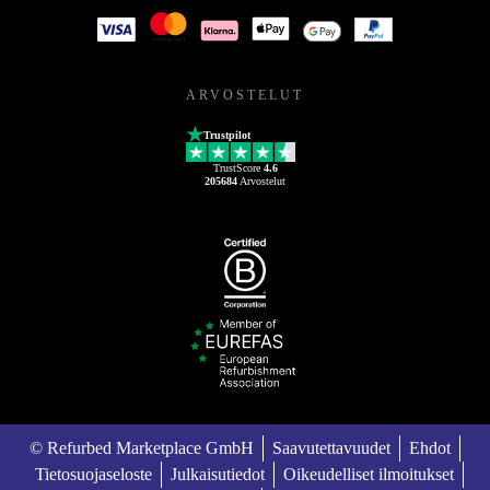
ARVOSTELUT
Trustpilot
TrustScore
4.6
205684
Arvostelut
© Refurbed Marketplace GmbH
Saavutettavuudet
Ehdot
Tietosuojaseloste
Julkaisutiedot
Oikeudelliset ilmoitukset