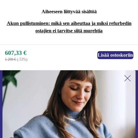
Aiheeseen liittyvää sisältöä
Akun pullistuminen: mikä sen aiheuttaa ja miksi refurbedin
ostajien ei tarvitse siitä murehtia
607,33 €
Lisää ostoskoriin
1 299 €
(-53%)
Liity ensimmäistä kertaa uutiskirjeen
tilaajaksi ja säästä 15 €!
Älä missaa enää yhtäkään tarjousta.
Pyydä etukuponki