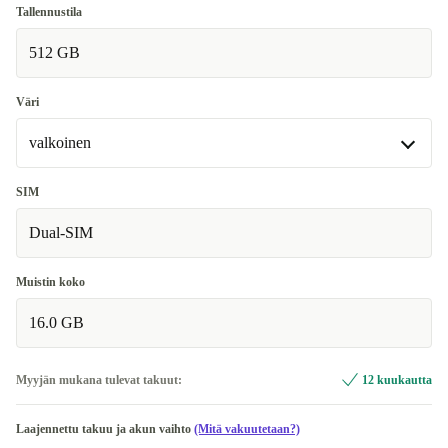
Hyvä
Tallennustila
512 GB
Erittäin hyvä
+59,66 €
Erinomainen
+116,67 €
Väri
valkoinen
musta
SIM
Dual-SIM
valkoinen
Muistin koko
16.0 GB
Myyjän mukana tulevat takuut:
12 kuukautta
Laajennettu takuu ja akun vaihto
(Mitä vakuutetaan?)