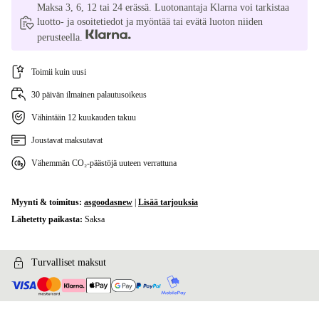
Maksa 3, 6, 12 tai 24 erässä. Luotonantaja Klarna voi tarkistaa
luotto- ja osoitetiedot ja myöntää tai evätä luoton niiden
perusteella.
Toimii kuin uusi
30 päivän ilmainen palautusoikeus
Vähintään 12 kuukauden takuu
Joustavat maksutavat
Vähemmän CO₂-päästöjä uuteen verrattuna
Myynti & toimitus:
asgoodasnew
|
Lisää tarjouksia
Lähetetty paikasta:
Saksa
Turvalliset maksut