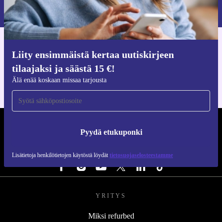
Lisätietoja henkilötietojen käytöstä löydät
tietosuojaselosteestamme
.
Hanki refurbed-sovellus
Liity ensimmäistä kertaa uutiskirjeen
iOS:lle ja Androidille
tilaajaksi ja säästä 15 €!
Älä enää koskaan missaa tarjousta
REFURBED SUOMI - RETHINK NEW.
Pyydä etukuponki
SEURAA MEITÄ
Lisätietoja henkilötietojen käytöstä löydät
tietosuojaselosteestamme
YRITYS
Miksi refurbed