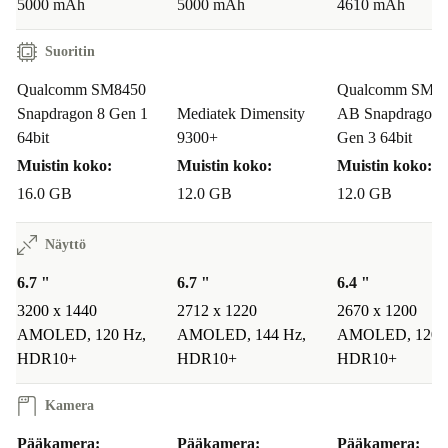
5000 mAh
5000 mAh
4610 mAh
Suoritin
Qualcomm SM8450
Qualcomm SM86
Snapdragon 8 Gen 1
Mediatek Dimensity
AB Snapdragon 
64bit
9300+
Gen 3 64bit
Muistin koko:
Muistin koko:
Muistin koko:
16.0 GB
12.0 GB
12.0 GB
Näyttö
6.7 "
6.7 "
6.4 "
3200 x 1440
2712 x 1220
2670 x 1200
AMOLED, 120 Hz,
AMOLED, 144 Hz,
AMOLED, 120 
HDR10+
HDR10+
HDR10+
Kamera
Pääkamera:
Pääkamera:
Pääkamera: