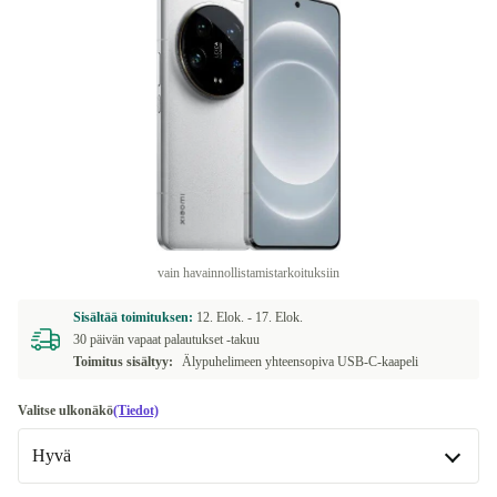
vain havainnollistamistarkoituksiin
Sisältää toimituksen:
12. Elok. -
17. Elok.
30 päivän vapaat palautukset -takuu
Toimitus sisältyy:
Älypuhelimeen yhteensopiva USB-C-kaapeli
Valitse ulkonäkö
(Tiedot)
Hyvä