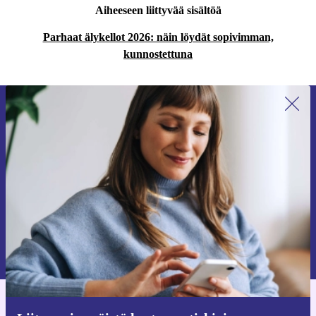
Aiheeseen liittyvää sisältöä
Parhaat älykellot 2026: näin löydät sopivimman,
kunnostettuna
Liity ensimmäistä kertaa uutiskirjeen
tilaajaksi ja säästä 15 €!
Älä missaa enää yhtäkään tarjousta.
Pyydä etukuponki
Lisätietoja henkilötietojen käytöstä löydät
tietosuojaselosteestamme
.
Hanki refurbed-sovellus