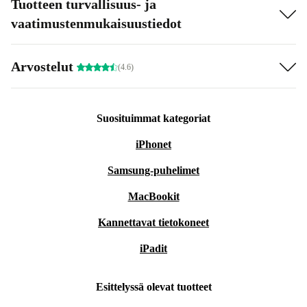
Tuotteen turvallisuus- ja
vaatimustenmukaisuustiedot
Arvostelut
(4.6)
Suosituimmat kategoriat
iPhonet
Samsung-puhelimet
MacBookit
Kannettavat tietokoneet
iPadit
Esittelyssä olevat tuotteet