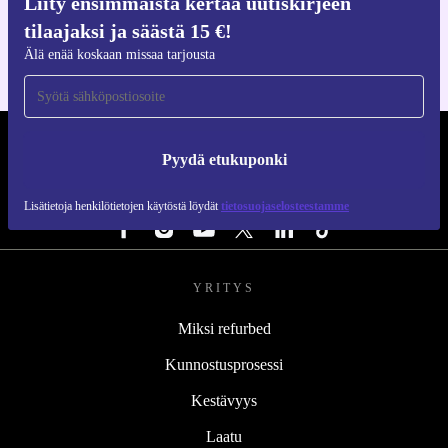
Liity ensimmäistä kertaa uutiskirjeen
iOS:lle ja Androidille
tilaajaksi ja säästä 15 €!
Älä enää koskaan missaa tarjousta
REFURBED SUOMI - RETHINK NEW.
Pyydä etukuponki
SEURAA MEITÄ
Lisätietoja henkilötietojen käytöstä löydät
tietosuojaselosteestamme
YRITYS
Miksi refurbed
Kunnostusprosessi
Kestävyys
Laatu