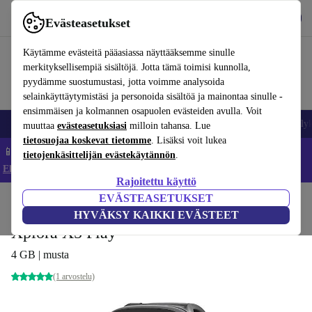
Lataa sovellus
Lataa
Evästeasetukset
Käytä refurbed-palvelua nopeasti ja helposti
Käytämme evästeitä pääasiassa näyttääksemme sinulle
merkityksellisempiä sisältöjä. Jotta tämä toimisi kunnolla,
pyydämme suostumustasi, jotta voimme analysoida
selainkäyttäytymistäsi ja personoida sisältöä ja mainontaa sinulle -
ensimmäisen ja kolmannen osapuolen evästeiden avulla. Voit
Matkapuhelimet ja älypuhelimet
Kannettavat tietokoneet
Tabletit
Älyk
muuttaa
evästeasetuksiasi
milloin tahansa. Lue
tietosuojaa koskevat tietomme
. Lisäksi voit lukea
📱 Säästä 5 % LISÄÄ iPhoneista – Koodi: IPHONEDEAL –
tietojenkäsittelijän evästekäytännön
.
Ehdot ja säännöt
Rajoitettu käyttö
EVÄSTEASETUKSET
Koti
Tuotteet
Älykellot
HYVÄKSY KAIKKI EVÄSTEET
Xplora X5 Play
4 GB | musta
(1 arvostelu)