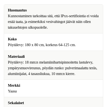
Huomautus
Kunnostaminen tarkoittaa sitä, että IPxx-sertifiointia ei voida
enää taata, ja esimerkiksi vesivahingot jäävät näin ollen
takuuehtojen ulkopuolelle.
Koko
Pöytälevy: 180 x 80 cm, korkeus 64-125 cm.
Materiaali
Pöytälevy: 18 mm:n melamiinihartsipinnoitettu lastulevy,
ympärysmuovireunus, pöydän runko: pulverimaalattu teräs,
alumiinijalat, 4 tasausliukua, 10 mm:n kierre.
Merkki
Yaasa
Sekalaiset