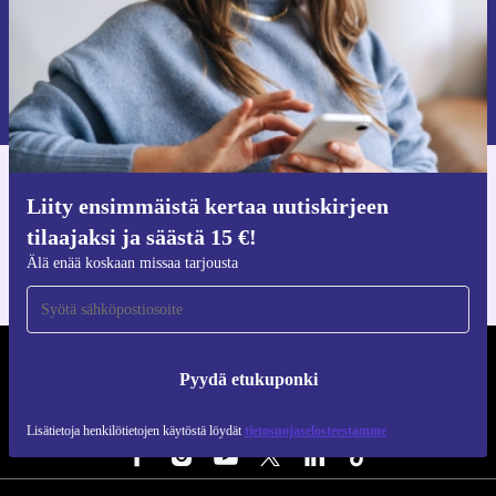
Pyydä etukuponki
Lisätietoja henkilötietojen käytöstä löydät
tietosuojaselosteestamme
.
Hanki refurbed-sovellus
Liity ensimmäistä kertaa uutiskirjeen
iOS:lle ja Androidille
tilaajaksi ja säästä 15 €!
Älä enää koskaan missaa tarjousta
REFURBED SUOMI - RETHINK NEW.
Pyydä etukuponki
SEURAA MEITÄ
Lisätietoja henkilötietojen käytöstä löydät
tietosuojaselosteestamme