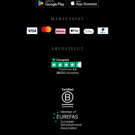
MAKSUTAVAT
ARVOSTELUT
Trustpilot
TrustScore
4.6
205555
Arvostelut