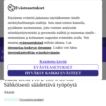
Lataa sovellus
Lataa
Evästeasetukset
Käytä refurbed-palvelua nopeasti ja helposti
Käytämme evästeitä pääasiassa näyttääksemme sinulle
merkityksellisempiä sisältöjä. Jotta tämä toimisi kunnolla,
pyydämme suostumustasi, jotta voimme analysoida
selainkäyttäytymistäsi ja personoida sisältöä ja mainontaa sinulle -
ensimmäisen ja kolmannen osapuolen evästeiden avulla. Voit
Matkapuhelimet ja älypuhelimet
Kannettavat tietokoneet
Tabletit
Älyk
muuttaa
evästeasetuksiasi
milloin tahansa. Lue
tietosuojaa koskevat tietomme
. Lisäksi voit lukea
📱 Säästä 5 % LISÄÄ iPhoneista – Koodi: IPHONEDEAL –
tietojenkäsittelijän evästekäytännön
.
Ehdot ja säännöt
Rajoitettu käyttö
EVÄSTEASETUKSET
Koti
Tuotteet
Koti
Toimistokalusteet
Työpöydät
HYVÄKSY KAIKKI EVÄSTEET
Yaasa Desk Pro 2 180 x 80 cm –
Sähköisesti säädettävä työpöytä
Akazie
(Arvosteluja kerätään)