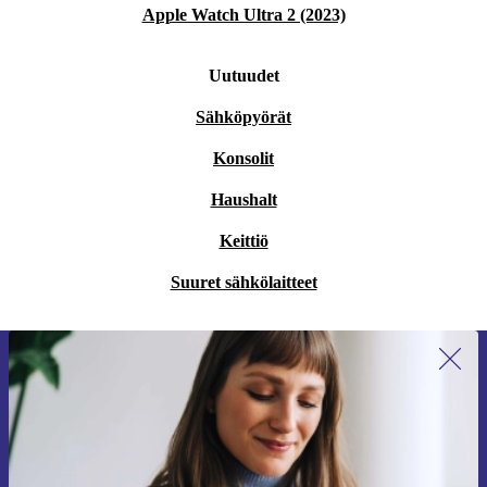
Apple Watch Ultra 2 (2023)
Uutuudet
Sähköpyörät
Konsolit
Haushalt
Keittiö
Suuret sähkölaitteet
Liity ensimmäistä kertaa uutiskirjeen
tilaajaksi ja säästä 15 €!
Älä missaa enää yhtäkään tarjousta.