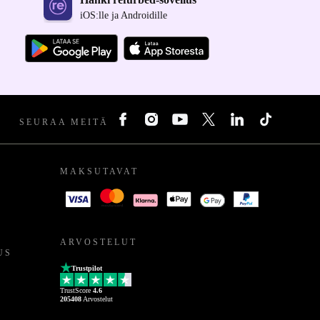
iOS:lle ja Androidille
SEURAA MEITÄ
MAKSUTAVAT
ARVOSTELUT
US
Trustpilot
TrustScore
4.6
205408
Arvostelut