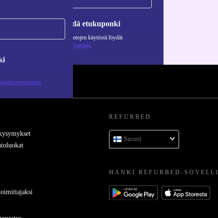
Pyydä etukuponki
Lisätietoja henkilötietojen käytöstä löydät
tietosuojaselosteestamme
.
ki
jaselosteestamme
REFURBED
 kysymykset
Suomi
toluokat
HANKI REFURBED-SOVELL
oimittajaksi