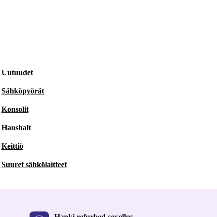
Uutuudet
Sähköpyörät
Konsolit
Haushalt
Keittiö
Suuret sähkölaitteet
Hanki refurbed-sovellus