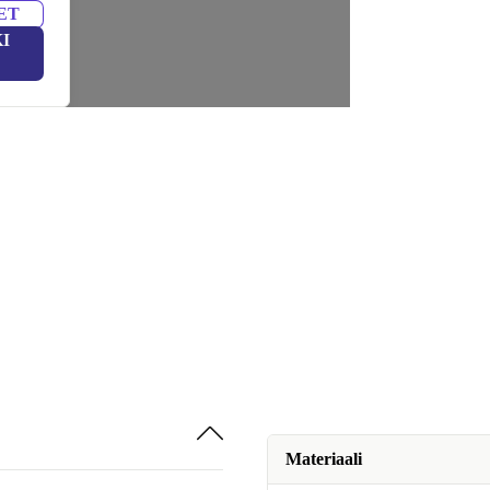
ET
I
Materiaali