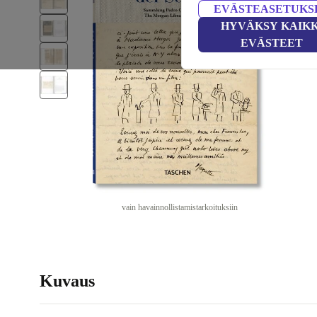
EVÄSTEASETUKS
HYVÄKSY KAIKK
EVÄSTEET
vain havainnollistamistarkoituksiin
Kuvaus