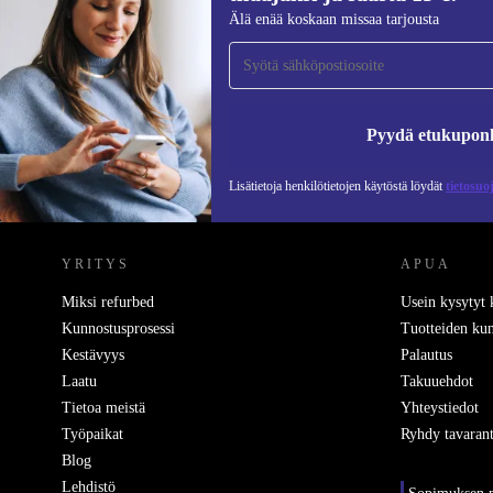
Liity ensimmäistä kertaa uutiskirjeen
Älä enää koskaan missaa tarjousta
tilaajaksi ja säästä 15 €!
Älä missaa enää yhtäkään tarjousta.
Pyydä etukupon
Lisätietoja henkilötietojen käytöstä löydät
tietosuo
REFURBED SUOMI - RETHINK NEW.
YRITYS
APUA
Miksi refurbed
Usein kysytyt
Kunnostusprosessi
Tuotteiden kun
Kestävyys
Palautus
Laatu
Takuuehdot
Tietoa meistä
Yhteystiedot
Työpaikat
Ryhdy tavarant
Blog
Lehdistö