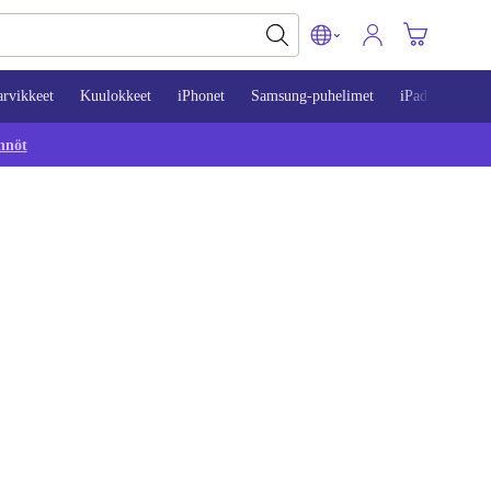
arvikkeet
Kuulokkeet
iPhonet
Samsung-puhelimet
iPadit
Mac
nnöt