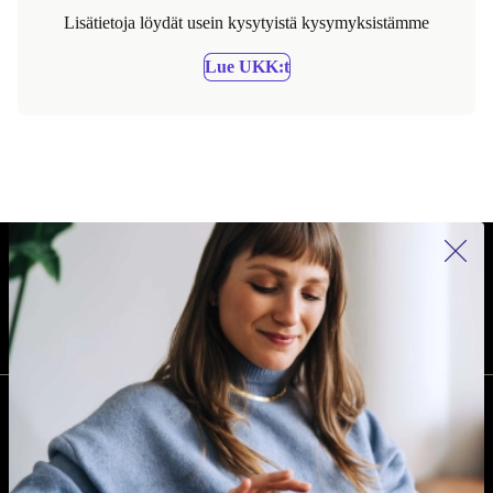
Lisätietoja löydät usein kysytyistä kysymyksistämme
Lue UKK:t
REFURBED SUOMI - RETHINK NEW.
SEURAA MEITÄ
YRITYS
Miksi refurbed