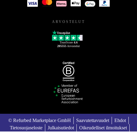
ARVOSTELUT
Trustpilot
TrustScore
4.6
205555
Arvostelut
© Refurbed Marketplace GmbH
Saavutettavuudet
Ehdot
Tietosuojaseloste
Julkaisutiedot
Oikeudelliset ilmoitukset
European Data Act
Cookie Policy