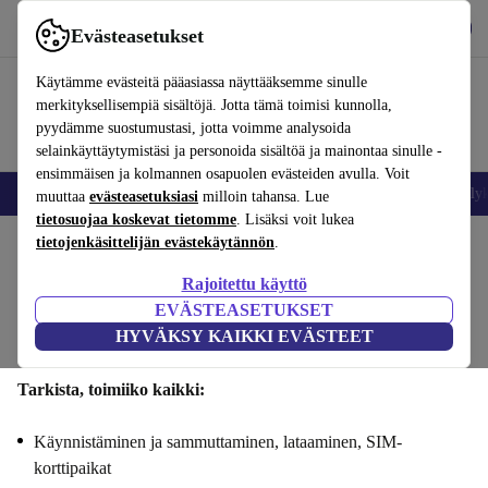
Lataa sovellus
Lataa
Evästeasetukset
Käytä refurbed-palvelua nopeasti ja helposti
Käytämme evästeitä pääasiassa näyttääksemme sinulle
merkityksellisempiä sisältöjä. Jotta tämä toimisi kunnolla,
pyydämme suostumustasi, jotta voimme analysoida
selainkäyttäytymistäsi ja personoida sisältöä ja mainontaa sinulle -
ensimmäisen ja kolmannen osapuolen evästeiden avulla. Voit
Matkapuhelimet ja älypuhelimet
Kannettavat tietokoneet
Tabletit
Älyk
muuttaa
evästeasetuksiasi
milloin tahansa. Lue
tietosuojaa koskevat tietomme
. Lisäksi voit lukea
tietojenkäsittelijän evästekäytännön
.
Myy iPhone 16si : Toiminnallisuus
Rajoitettu käyttö
Vaiheet 1/4
EVÄSTEASETUKSET
HYVÄKSY KAIKKI EVÄSTEET
Toiminnallisuus
Tekniset tiedot
Tarjous
Henkilötiedot
Tarkista, toimiiko kaikki:
Käynnistäminen ja sammuttaminen, lataaminen, SIM-
korttipaikat