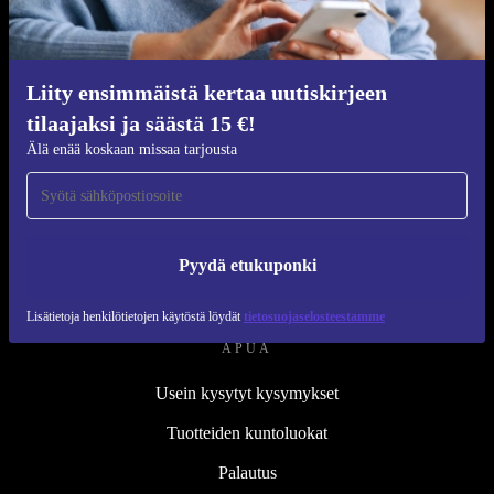
Kunnostusprosessi
Kestävyys
Laatu
Liity ensimmäistä kertaa uutiskirjeen
tilaajaksi ja säästä 15 €!
Tietoa meistä
Älä enää koskaan missaa tarjousta
Työpaikat
Blog
Lehdistö
Pyydä etukuponki
↪ Suunnittelu
Lisätietoja henkilötietojen käytöstä löydät
tietosuojaselosteestamme
APUA
Usein kysytyt kysymykset
Tuotteiden kuntoluokat
Palautus