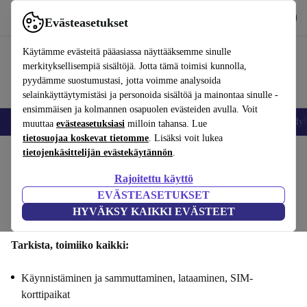
Lataa sovellus
Lataa
Evästeasetukset
Käytä refurbed-palvelua nopeasti ja helposti
Käytämme evästeitä pääasiassa näyttääksemme sinulle
merkityksellisempiä sisältöjä. Jotta tämä toimisi kunnolla,
pyydämme suostumustasi, jotta voimme analysoida
selainkäyttäytymistäsi ja personoida sisältöä ja mainontaa sinulle -
ensimmäisen ja kolmannen osapuolen evästeiden avulla. Voit
Matkapuhelimet ja älypuhelimet
Kannettavat tietokoneet
Tabletit
Älyk
muuttaa
evästeasetuksiasi
milloin tahansa. Lue
tietosuojaa koskevat tietomme
. Lisäksi voit lukea
tietojenkäsittelijän evästekäytännön
.
Myy iPhone 17esi : Toiminnallisuus
Rajoitettu käyttö
Vaiheet 1/4
EVÄSTEASETUKSET
HYVÄKSY KAIKKI EVÄSTEET
Toiminnallisuus
Tekniset tiedot
Tarjous
Henkilötiedot
Tarkista, toimiiko kaikki:
Käynnistäminen ja sammuttaminen, lataaminen, SIM-
korttipaikat