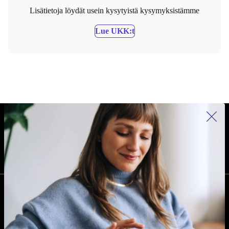
Lisätietoja löydät usein kysytyistä kysymyksistämme
Lue UKK:t
REFURBED SUOMI - RETHINK NEW.
SEURAA MEITÄ
YRITYS
Miksi refurbed