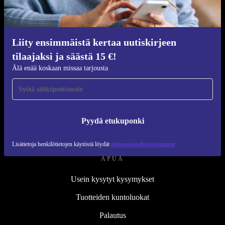
Kunnostusprosessi
Kestävyys
Laatu
Liity ensimmäistä kertaa uutiskirjeen
tilaajaksi ja säästä 15 €!
Tietoa meistä
Älä enää koskaan missaa tarjousta
Työpaikat
Blog
Lehdistö
Pyydä etukuponki
↪ Suunnittelu
Lisätietoja henkilötietojen käytöstä löydät
tietosuojaselosteestamme
APUA
Usein kysytyt kysymykset
Tuotteiden kuntoluokat
Palautus