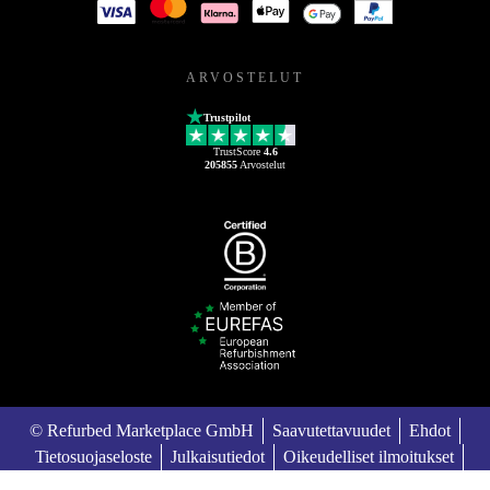
ARVOSTELUT
Trustpilot
TrustScore
4.6
205855
Arvostelut
© Refurbed Marketplace GmbH
Saavutettavuudet
Ehdot
Tietosuojaseloste
Julkaisutiedot
Oikeudelliset ilmoitukset
European Data Act
Cookie Policy