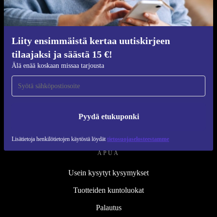
Kunnostusprosessi
Kestävyys
Laatu
Liity ensimmäistä kertaa uutiskirjeen
tilaajaksi ja säästä 15 €!
Tietoa meistä
Älä enää koskaan missaa tarjousta
Työpaikat
Blog
Lehdistö
Pyydä etukuponki
↪ Suunnittelu
Lisätietoja henkilötietojen käytöstä löydät
tietosuojaselosteestamme
APUA
Usein kysytyt kysymykset
Tuotteiden kuntoluokat
Palautus