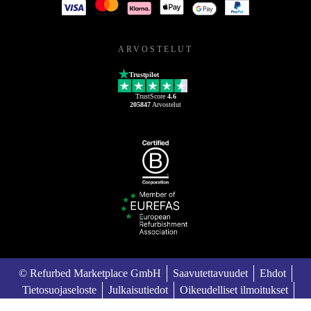
ARVOSTELUT
Trustpilot
TrustScore
4.6
205847
Arvostelut
© Refurbed Marketplace GmbH
Saavutettavuudet
Ehdot
Tietosuojaseloste
Julkaisutiedot
Oikeudelliset ilmoitukset
European Data Act
Cookie Policy