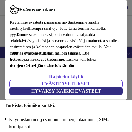
Lataa sovellus
Lataa
Evästeasetukset
Käytä refurbed-palvelua nopeasti ja helposti
Käytämme evästeitä pääasiassa näyttääksemme sinulle
merkityksellisempiä sisältöjä. Jotta tämä toimisi kunnolla,
pyydämme suostumustasi, jotta voimme analysoida
selainkäyttäytymistäsi ja personoida sisältöä ja mainontaa sinulle -
ensimmäisen ja kolmannen osapuolen evästeiden avulla. Voit
Matkapuhelimet ja älypuhelimet
Kannettavat tietokoneet
Tabletit
Älyk
muuttaa
evästeasetuksiasi
milloin tahansa. Lue
tietosuojaa koskevat tietomme
. Lisäksi voit lukea
tietojenkäsittelijän evästekäytännön
.
Myy Google Pixel 6asi : Toiminnallisuus
Rajoitettu käyttö
Vaiheet 1/4
EVÄSTEASETUKSET
HYVÄKSY KAIKKI EVÄSTEET
Toiminnallisuus
Tekniset tiedot
Tarjous
Henkilötiedot
Tarkista, toimiiko kaikki:
Käynnistäminen ja sammuttaminen, lataaminen, SIM-
korttipaikat