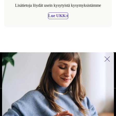
Lisätietoja löydät usein kysytyistä kysymyksistämme
Lue UKK:t
REFURBED SUOMI - RETHINK NEW.
SEURAA MEITÄ
YRITYS
Miksi refurbed