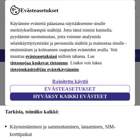
Lataa sovellus
Lataa
Evästeasetukset
Käytä refurbed-palvelua nopeasti ja helposti
Käytämme evästeitä pääasiassa näyttääksemme sinulle
merkityksellisempiä sisältöjä. Jotta tämä toimisi kunnolla,
pyydämme suostumustasi, jotta voimme analysoida
selainkäyttäytymistäsi ja personoida sisältöä ja mainontaa sinulle -
ensimmäisen ja kolmannen osapuolen evästeiden avulla. Voit
Matkapuhelimet ja älypuhelimet
Kannettavat tietokoneet
Tabletit
Älyk
muuttaa
evästeasetuksiasi
milloin tahansa. Lue
tietosuojaa koskevat tietomme
. Lisäksi voit lukea
tietojenkäsittelijän evästekäytännön
.
Myy Huawei Pura 70 Prosi : Toiminnallisuus
Rajoitettu käyttö
Vaiheet 1/4
EVÄSTEASETUKSET
HYVÄKSY KAIKKI EVÄSTEET
Toiminnallisuus
Tekniset tiedot
Tarjous
Henkilötiedot
Tarkista, toimiiko kaikki:
Käynnistäminen ja sammuttaminen, lataaminen, SIM-
korttipaikat