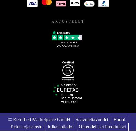
ARVOSTELUT
Trustpilot
TrustScore
4.6
205756
Arvostelut
© Refurbed Marketplace GmbH
Saavutettavuudet
Ehdot
Tietosuojaseloste
Julkaisutiedot
Oikeudelliset ilmoitukset
European Data Act
Cookie Policy