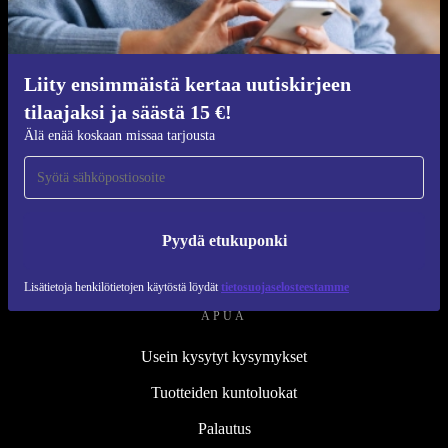
Kunnostusprosessi
Kestävyys
Laatu
Liity ensimmäistä kertaa uutiskirjeen
tilaajaksi ja säästä 15 €!
Tietoa meistä
Älä enää koskaan missaa tarjousta
Työpaikat
Blog
Lehdistö
Pyydä etukuponki
↪ Suunnittelu
Lisätietoja henkilötietojen käytöstä löydät
tietosuojaselosteestamme
APUA
Usein kysytyt kysymykset
Tuotteiden kuntoluokat
Palautus