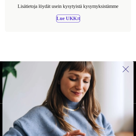
Lisätietoja löydät usein kysytyistä kysymyksistämme
Lue UKK:t
REFURBED SUOMI - RETHINK NEW.
SEURAA MEITÄ
YRITYS
Miksi refurbed