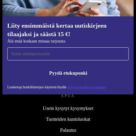
Kunnostusprosessi
Kestävyys
Laatu
Liity ensimmäistä kertaa uutiskirjeen
tilaajaksi ja säästä 15 €!
Tietoa meistä
Älä enää koskaan missaa tarjousta
Työpaikat
Blog
Lehdistö
Pyydä etukuponki
↪ Suunnittelu
Lisätietoja henkilötietojen käytöstä löydät
tietosuojaselosteestamme
APUA
Usein kysytyt kysymykset
Tuotteiden kuntoluokat
Palautus