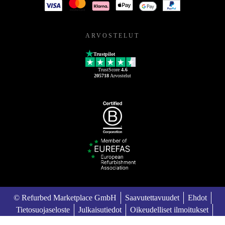
ARVOSTELUT
Trustpilot
TrustScore
4.6
205718
Arvostelut
© Refurbed Marketplace GmbH
Saavutettavuudet
Ehdot
Tietosuojaseloste
Julkaisutiedot
Oikeudelliset ilmoitukset
European Data Act
Cookie Policy