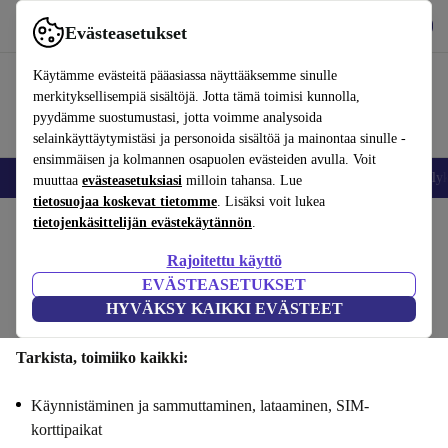
Lataa sovellus
Lataa
Evästeasetukset
Käytä refurbed-palvelua nopeasti ja helposti
Käytämme evästeitä pääasiassa näyttääksemme sinulle
merkityksellisempiä sisältöjä. Jotta tämä toimisi kunnolla,
pyydämme suostumustasi, jotta voimme analysoida
selainkäyttäytymistäsi ja personoida sisältöä ja mainontaa sinulle -
ensimmäisen ja kolmannen osapuolen evästeiden avulla. Voit
Matkapuhelimet ja älypuhelimet
Kannettavat tietokoneet
Tabletit
Älyk
muuttaa
evästeasetuksiasi
milloin tahansa. Lue
tietosuojaa koskevat tietomme
. Lisäksi voit lukea
tietojenkäsittelijän evästekäytännön
.
Myy Huawei Pura 80 Ultrasi : Toiminnallisuus
Rajoitettu käyttö
Vaiheet 1/4
EVÄSTEASETUKSET
HYVÄKSY KAIKKI EVÄSTEET
Toiminnallisuus
Tekniset tiedot
Tarjous
Henkilötiedot
Tarkista, toimiiko kaikki:
Käynnistäminen ja sammuttaminen, lataaminen, SIM-
korttipaikat