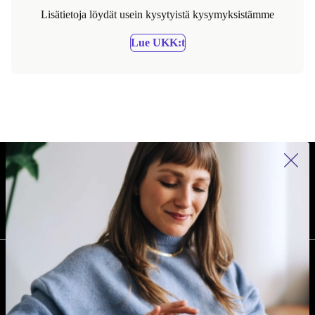
Lisätietoja löydät usein kysytyistä kysymyksistämme
Lue UKK:t
REFURBED SUOMI - RETHINK NEW.
SEURAA MEITÄ
YRITYS
Miksi refurbed