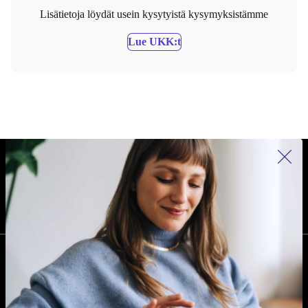
Lisätietoja löydät usein kysytyistä kysymyksistämme
Lue UKK:t
REFURBED SUOMI - RETHINK NEW.
SEURAA MEITÄ
YRITYS
Miksi refurbed