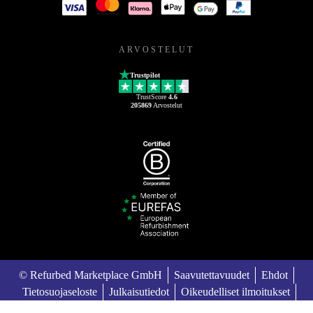
ARVOSTELUT
Trustpilot
TrustScore
4.6
205869
Arvostelut
© Refurbed Marketplace GmbH
Saavutettavuudet
Ehdot
Tietosuojaseloste
Julkaisutiedot
Oikeudelliset ilmoitukset
European Data Act
Cookie Policy