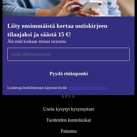
Kunnostusprosessi
Kestävyys
Laatu
Liity ensimmäistä kertaa uutiskirjeen
tilaajaksi ja säästä 15 €!
Tietoa meistä
Älä enää koskaan missaa tarjousta
Työpaikat
Blog
Lehdistö
Pyydä etukuponki
↪ Suunnittelu
Lisätietoja henkilötietojen käytöstä löydät
tietosuojaselosteestamme
APUA
Usein kysytyt kysymykset
Tuotteiden kuntoluokat
Palautus