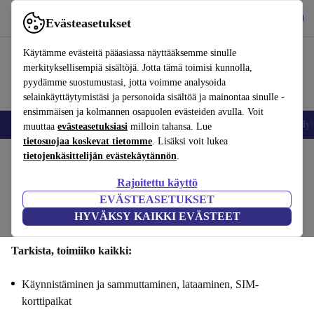
Lataa sovellus
Lataa
Evästeasetukset
Käytä refurbed-palvelua nopeasti ja helposti
Käytämme evästeitä pääasiassa näyttääksemme sinulle
merkityksellisempiä sisältöjä. Jotta tämä toimisi kunnolla,
pyydämme suostumustasi, jotta voimme analysoida
selainkäyttäytymistäsi ja personoida sisältöä ja mainontaa sinulle -
ensimmäisen ja kolmannen osapuolen evästeiden avulla. Voit
Matkapuhelimet ja älypuhelimet
Kannettavat tietokoneet
Tabletit
Älyk
muuttaa
evästeasetuksiasi
milloin tahansa. Lue
tietosuojaa koskevat tietomme
. Lisäksi voit lukea
tietojenkäsittelijän evästekäytännön
.
Myy Oneplus Nord 4si : Toiminnallisuus
Rajoitettu käyttö
Vaiheet 1/4
EVÄSTEASETUKSET
HYVÄKSY KAIKKI EVÄSTEET
Toiminnallisuus
Tekniset tiedot
Tarjous
Henkilötiedot
Tarkista, toimiiko kaikki:
Käynnistäminen ja sammuttaminen, lataaminen, SIM-
korttipaikat