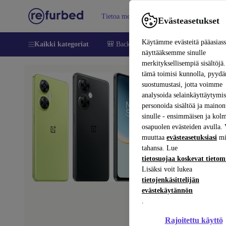
Tietoa meistä
Myy
Apua
Evästeasetukset
Käytämme evästeitä pääasias
Kaikki kategoriat
🎒 Back to school
Matkapuhelimet ja äl
näyttääksemme sinulle
merkityksellisempiä sisältöjä.
tämä toimisi kunnolla, pyy
suostumustasi, jotta voimme
analysoida selainkäyttäytymist
Vaiheet 1/4
personoida sisältöä ja mainon
sinulle - ensimmäisen ja kol
Toiminn
osapuolen evästeiden avulla. 
Tarkista, toimiik
muuttaa
evästeasetuksiasi
mi
tahansa. Lue
tietosuojaa koskevat tieto
Käynnistäminen 
Lisäksi voit lukea
Etukamera ja ta
tietojenkäsittelijän
evästekäytännön
Kaiuttimet ja mi
.
Touch ID ja/tai
Rajoitettu käyttö
WiFi, Bluetooth