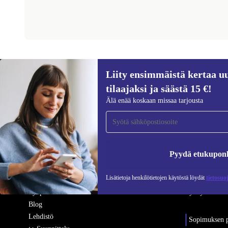
Liity ensimmäistä kertaa uu
REFURBED SUOMI - RETHINK NEW.
tilaajaksi ja säästä 15 €!
Älä enää koskaan missaa tarjousta
YRITYS
APUA
Miksi refurbed
Usein kysytyt
Kunnostusprosessi
Tuotteiden kun
Pyydä etukupon
Kestävyys
Palautus
Laatu
Takuuehdot
Lisätietoja henkilötietojen käytöstä löydät
tietosuo
Tietoa meistä
Yhteystiedot
Työpaikat
Ryhdy tavarant
Blog
Lehdistö
Sopimuksen p