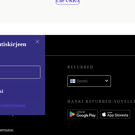
Lue UKK:t
tiskirjeen
REFURBED
 kysymykset
Suomi
toluokat
ki
HANKI REFURBED-SOVELL
jaselosteestamme
oimittajaksi
eruutus