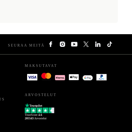
SEURAA MEITÄ
MAKSUTAVAT
ARVOSTELUT
US
Trustpilot
TrustScore
4.6
205543
Arvostelut