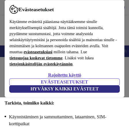
Lataa sovellus
Lataa
Evästeasetukset
Käytä refurbed-palvelua nopeasti ja helposti
Käytämme evästeitä pääasiassa näyttääksemme sinulle
merkityksellisempiä sisältöjä. Jotta tämä toimisi kunnolla,
pyydämme suostumustasi, jotta voimme analysoida
selainkäyttäytymistäsi ja personoida sisältöä ja mainontaa sinulle -
ensimmäisen ja kolmannen osapuolen evästeiden avulla. Voit
Matkapuhelimet ja älypuhelimet
Kannettavat tietokoneet
Tabletit
Älyk
muuttaa
evästeasetuksiasi
milloin tahansa. Lue
tietosuojaa koskevat tietomme
. Lisäksi voit lukea
tietojenkäsittelijän evästekäytännön
.
Myy Samsung Galaxy A15si : Toiminnallisuus
Rajoitettu käyttö
Vaiheet 1/4
EVÄSTEASETUKSET
HYVÄKSY KAIKKI EVÄSTEET
Toiminnallisuus
Tekniset tiedot
Tarjous
Henkilötiedot
Tarkista, toimiiko kaikki:
Käynnistäminen ja sammuttaminen, lataaminen, SIM-
korttipaikat