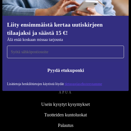
Kunnostusprosessi
Kestävyys
Laatu
Liity ensimmäistä kertaa uutiskirjeen
tilaajaksi ja säästä 15 €!
Tietoa meistä
Älä enää koskaan missaa tarjousta
Työpaikat
Blog
Lehdistö
Pyydä etukuponki
↪ Suunnittelu
Lisätietoja henkilötietojen käytöstä löydät
tietosuojaselosteestamme
APUA
Usein kysytyt kysymykset
Tuotteiden kuntoluokat
Palautus