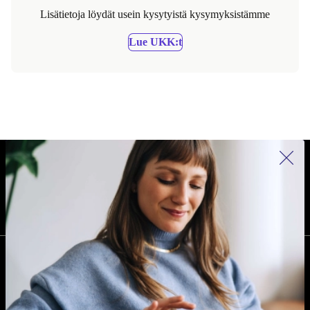
Lisätietoja löydät usein kysytyistä kysymyksistämme
Lue UKK:t
REFURBED SUOMI - RETHINK NEW.
SEURAA MEITÄ
YRITYS
Miksi refurbed