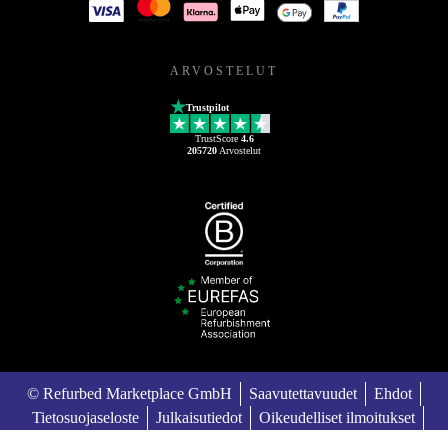
ARVOSTELUT
Trustpilot
TrustScore
4.6
205720
Arvostelut
© Refurbed Marketplace GmbH
Saavutettavuudet
Ehdot
Tietosuojaseloste
Julkaisutiedot
Oikeudelliset ilmoitukset
European Data Act
Cookie Policy