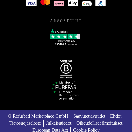
ARVOSTELUT
Trustpilot
TrustScore
4.6
205580
Arvostelut
© Refurbed Marketplace GmbH
Saavutettavuudet
Ehdot
Tietosuojaseloste
Julkaisutiedot
Oikeudelliset ilmoitukset
European Data Act
Cookie Policy