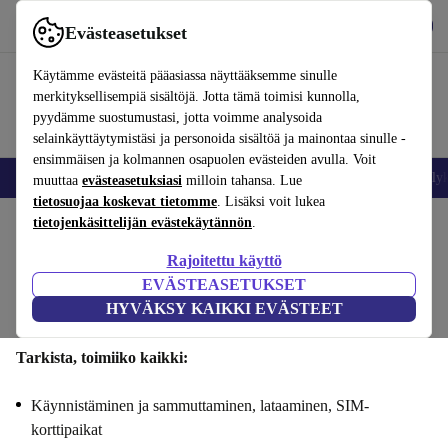
Lataa sovellus
Lataa
Evästeasetukset
Käytä refurbed-palvelua nopeasti ja helposti
Käytämme evästeitä pääasiassa näyttääksemme sinulle
merkityksellisempiä sisältöjä. Jotta tämä toimisi kunnolla,
pyydämme suostumustasi, jotta voimme analysoida
selainkäyttäytymistäsi ja personoida sisältöä ja mainontaa sinulle -
ensimmäisen ja kolmannen osapuolen evästeiden avulla. Voit
Matkapuhelimet ja älypuhelimet
Kannettavat tietokoneet
Tabletit
Älyk
muuttaa
evästeasetuksiasi
milloin tahansa. Lue
tietosuojaa koskevat tietomme
. Lisäksi voit lukea
tietojenkäsittelijän evästekäytännön
.
Myy Samsung Galaxy A16si : Toiminnallisuus
Rajoitettu käyttö
Vaiheet 1/4
EVÄSTEASETUKSET
HYVÄKSY KAIKKI EVÄSTEET
Toiminnallisuus
Tekniset tiedot
Tarjous
Henkilötiedot
Tarkista, toimiiko kaikki:
Käynnistäminen ja sammuttaminen, lataaminen, SIM-
korttipaikat