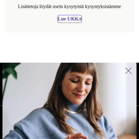
Lisätietoja löydät usein kysytyistä kysymyksistämme
Lue UKK:t
REFURBED SUOMI - RETHINK NEW.
SEURAA MEITÄ
YRITYS
Miksi refurbed