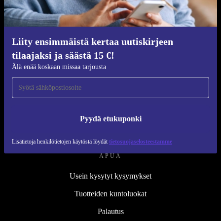
Kunnostusprosessi
Kestävyys
Laatu
Liity ensimmäistä kertaa uutiskirjeen
tilaajaksi ja säästä 15 €!
Tietoa meistä
Älä enää koskaan missaa tarjousta
Työpaikat
Blog
Lehdistö
Pyydä etukuponki
↪ Suunnittelu
Lisätietoja henkilötietojen käytöstä löydät
tietosuojaselosteestamme
APUA
Usein kysytyt kysymykset
Tuotteiden kuntoluokat
Palautus