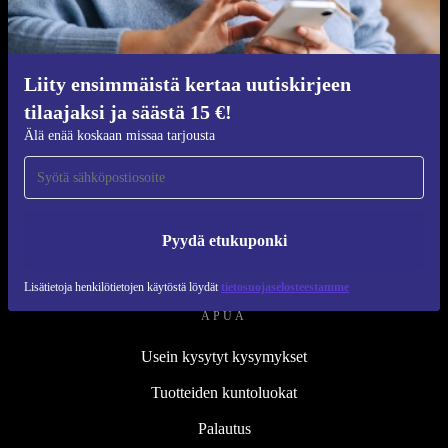
Kunnostusprosessi
Kestävyys
Laatu
Liity ensimmäistä kertaa uutiskirjeen
tilaajaksi ja säästä 15 €!
Tietoa meistä
Älä enää koskaan missaa tarjousta
Työpaikat
Blog
Lehdistö
Pyydä etukuponki
↪ Suunnittelu
Lisätietoja henkilötietojen käytöstä löydät
tietosuojaselosteestamme
APUA
Usein kysytyt kysymykset
Tuotteiden kuntoluokat
Palautus