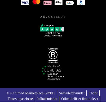
ARVOSTELUT
Trustpilot
TrustScore
4.6
205421
Arvostelut
© Refurbed Marketplace GmbH
Saavutettavuudet
Ehdot
Tietosuojaseloste
Julkaisutiedot
Oikeudelliset ilmoitukset
European Data Act
Cookie Policy