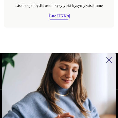
Lisätietoja löydät usein kysytyistä kysymyksistämme
Lue UKK:t
REFURBED SUOMI - RETHINK NEW.
SEURAA MEITÄ
YRITYS
Miksi refurbed