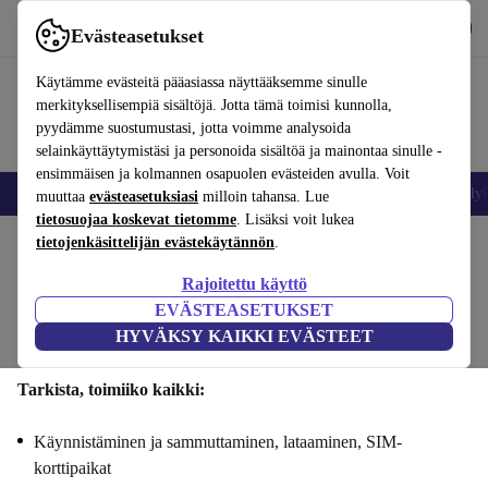
Lataa sovellus
Lataa
Evästeasetukset
Käytä refurbed-palvelua nopeasti ja helposti
Käytämme evästeitä pääasiassa näyttääksemme sinulle
merkityksellisempiä sisältöjä. Jotta tämä toimisi kunnolla,
pyydämme suostumustasi, jotta voimme analysoida
selainkäyttäytymistäsi ja personoida sisältöä ja mainontaa sinulle -
ensimmäisen ja kolmannen osapuolen evästeiden avulla. Voit
Matkapuhelimet ja älypuhelimet
Kannettavat tietokoneet
Tabletit
Älyk
muuttaa
evästeasetuksiasi
milloin tahansa. Lue
tietosuojaa koskevat tietomme
. Lisäksi voit lukea
tietojenkäsittelijän evästekäytännön
.
Myy Samsung Galaxy A17 5gsi : Toiminnallisuus
Rajoitettu käyttö
Vaiheet 1/4
EVÄSTEASETUKSET
HYVÄKSY KAIKKI EVÄSTEET
Toiminnallisuus
Tekniset tiedot
Tarjous
Henkilötiedot
Tarkista, toimiiko kaikki:
Käynnistäminen ja sammuttaminen, lataaminen, SIM-
korttipaikat