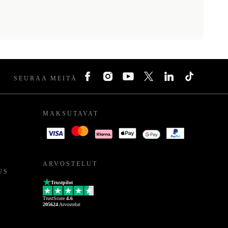
SEURAA MEITÄ
MAKSUTAVAT
ARVOSTELUT
US
Trustpilot
TrustScore
4.6
205624
Arvostelut