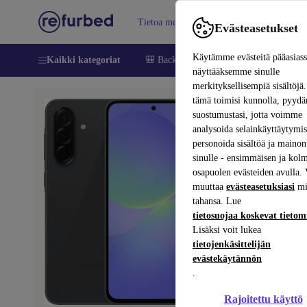
Tietoa meistä
Myy
Apua
Evästeasetukset
Käytämme evästeitä pääasias
Kaikki kategoriat
🎒 Back to school
Matkapuhelimet ja äl
näyttääksemme sinulle
merkityksellisempiä sisältöjä.
tämä toimisi kunnolla, pyy
suostumustasi, jotta voimme
analysoida selainkäyttäytymist
Vaiheet 1/4
personoida sisältöä ja mainon
sinulle - ensimmäisen ja kol
Toiminn
osapuolen evästeiden avulla. 
Tarkista, toimiik
muuttaa
evästeasetuksiasi
mi
tahansa. Lue
tietosuojaa koskevat tieto
Käynnistäminen 
Lisäksi voit lukea
Etukamera ja ta
tietojenkäsittelijän
evästekäytännön
Kaiuttimet ja mi
.
Touch ID ja/tai
Rajoitettu käyttö
WiFi, Bluetooth