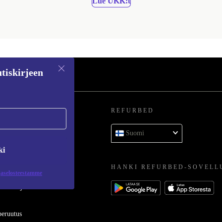
Lue UKK:t
tiskirjeen
REFURBED
 kysymykset
Suomi
toluokat
ki
HANKI REFURBED-SOVELL
jaselosteestamme
oimittajaksi
eruutus