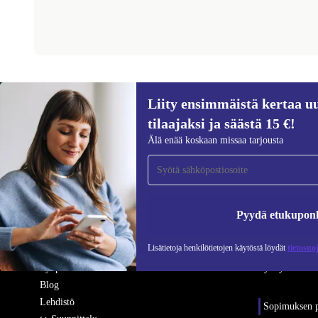
Liity ensimmäistä kertaa uu
REFURBED SUOMI - RETHINK NEW.
tilaajaksi ja säästä 15 €!
Älä enää koskaan missaa tarjousta
YRITYS
APUA
Miksi refurbed
Usein kysytyt
Kunnostusprosessi
Tuotteiden kun
Pyydä etukupon
Kestävyys
Palautus
Laatu
Takuuehdot
Lisätietoja henkilötietojen käytöstä löydät
tietosuo
Tietoa meistä
Yhteystiedot
Työpaikat
Ryhdy tavarant
Blog
Lehdistö
Sopimuksen p