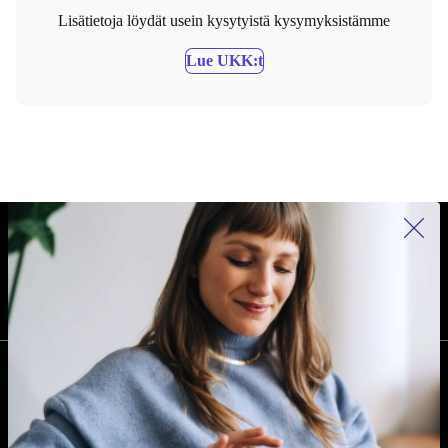
Lisätietoja löydät usein kysytyistä kysymyksistämme
Lue UKK:t
REFURBED SUOMI - RETHINK NEW.
SEURAA MEITÄ
YRITYS
Miksi refurbed