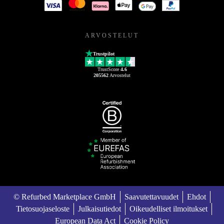
ARVOSTELUT
Trustpilot
TrustScore
4.6
205562
Arvostelut
© Refurbed Marketplace GmbH
Saavutettavuudet
Ehdot
Tietosuojaseloste
Julkaisutiedot
Oikeudelliset ilmoitukset
European Data Act
Cookie Policy