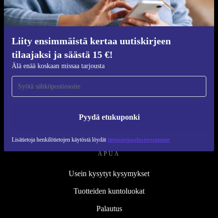
Kunnostusprosessi
Kestävyys
Laatu
Liity ensimmäistä kertaa uutiskirjeen
tilaajaksi ja säästä 15 €!
Tietoa meistä
Älä enää koskaan missaa tarjousta
Työpaikat
Blog
Lehdistö
Pyydä etukuponki
↪ Suunnittelu
Lisätietoja henkilötietojen käytöstä löydät
tietosuojaselosteestamme
APUA
Usein kysytyt kysymykset
Tuotteiden kuntoluokat
Palautus