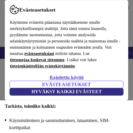
Lataa sovellus
Lataa
Evästeasetukset
Käytä refurbed-palvelua nopeasti ja helposti
Käytämme evästeitä pääasiassa näyttääksemme sinulle
merkityksellisempiä sisältöjä. Jotta tämä toimisi kunnolla,
pyydämme suostumustasi, jotta voimme analysoida
selainkäyttäytymistäsi ja personoida sisältöä ja mainontaa sinulle -
ensimmäisen ja kolmannen osapuolen evästeiden avulla. Voit
Matkapuhelimet ja älypuhelimet
Kannettavat tietokoneet
Tabletit
Älyk
muuttaa
evästeasetuksiasi
milloin tahansa. Lue
tietosuojaa koskevat tietomme
. Lisäksi voit lukea
tietojenkäsittelijän evästekäytännön
.
Myy Samsung Galaxy S25 Fesi : Toiminnallisuus
Rajoitettu käyttö
Vaiheet 1/4
EVÄSTEASETUKSET
HYVÄKSY KAIKKI EVÄSTEET
Toiminnallisuus
Tekniset tiedot
Tarjous
Henkilötiedot
Tarkista, toimiiko kaikki:
Käynnistäminen ja sammuttaminen, lataaminen, SIM-
korttipaikat