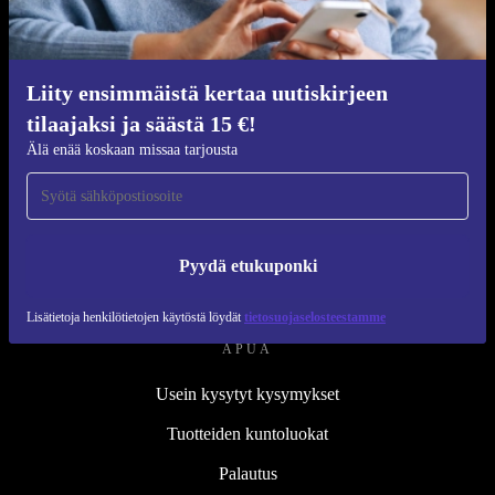
Kunnostusprosessi
Kestävyys
Laatu
Liity ensimmäistä kertaa uutiskirjeen
tilaajaksi ja säästä 15 €!
Tietoa meistä
Älä enää koskaan missaa tarjousta
Työpaikat
Blog
Lehdistö
Pyydä etukuponki
↪ Suunnittelu
Lisätietoja henkilötietojen käytöstä löydät
tietosuojaselosteestamme
APUA
Usein kysytyt kysymykset
Tuotteiden kuntoluokat
Palautus