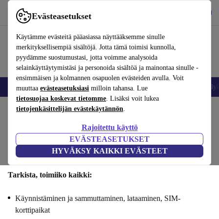
Lataa sovellus
Lataa
Evästeasetukset
Käytä refurbed-palvelua nopeasti ja helposti
Käytämme evästeitä pääasiassa näyttääksemme sinulle
merkityksellisempiä sisältöjä. Jotta tämä toimisi kunnolla,
pyydämme suostumustasi, jotta voimme analysoida
selainkäyttäytymistäsi ja personoida sisältöä ja mainontaa sinulle -
ensimmäisen ja kolmannen osapuolen evästeiden avulla. Voit
Matkapuhelimet ja älypuhelimet
Kannettavat tietokoneet
Tabletit
Älyk
muuttaa
evästeasetuksiasi
milloin tahansa. Lue
tietosuojaa koskevat tietomme
. Lisäksi voit lukea
tietojenkäsittelijän evästekäytännön
.
Myy Samsung Galaxy Z Fold 7si : Toiminnallisuus
Rajoitettu käyttö
Vaiheet 1/4
EVÄSTEASETUKSET
HYVÄKSY KAIKKI EVÄSTEET
Toiminnallisuus
Tekniset tiedot
Tarjous
Henkilötiedot
Tarkista, toimiiko kaikki:
Käynnistäminen ja sammuttaminen, lataaminen, SIM-
korttipaikat