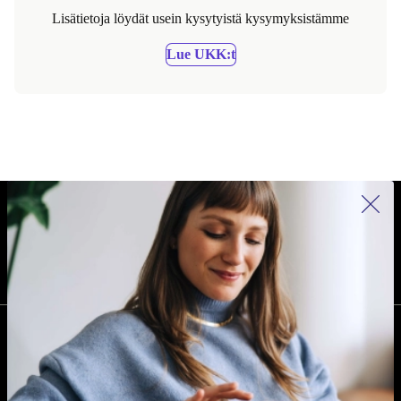
Lisätietoja löydät usein kysytyistä kysymyksistämme
Lue UKK:t
REFURBED SUOMI - RETHINK NEW.
SEURAA MEITÄ
YRITYS
Miksi refurbed