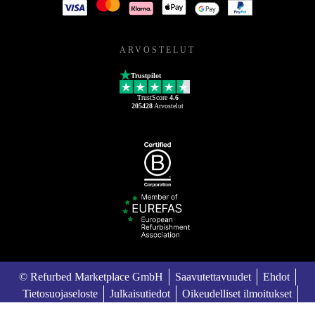
ARVOSTELUT
Trustpilot
TrustScore
4.6
205428
Arvostelut
© Refurbed Marketplace GmbH
Saavutettavuudet
Ehdot
Tietosuojaseloste
Julkaisutiedot
Oikeudelliset ilmoitukset
European Data Act
Cookie Policy