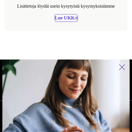
Lisätietoja löydät usein kysytyistä kysymyksistämme
Lue UKK:t
REFURBED SUOMI - RETHINK NEW.
SEURAA MEITÄ
YRITYS
Miksi refurbed