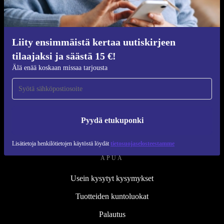
Kunnostusprosessi
Kestävyys
Laatu
Liity ensimmäistä kertaa uutiskirjeen
tilaajaksi ja säästä 15 €!
Tietoa meistä
Älä enää koskaan missaa tarjousta
Työpaikat
Blog
Lehdistö
Pyydä etukuponki
↪ Suunnittelu
Lisätietoja henkilötietojen käytöstä löydät
tietosuojaselosteestamme
APUA
Usein kysytyt kysymykset
Tuotteiden kuntoluokat
Palautus