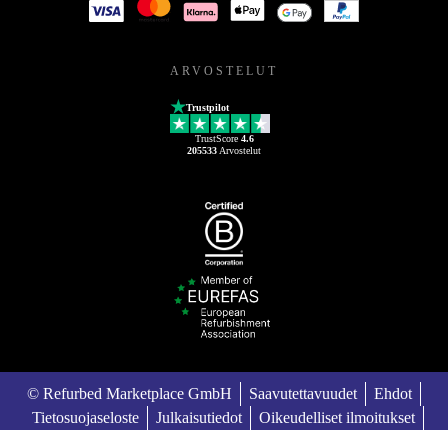
ARVOSTELUT
Trustpilot
TrustScore
4.6
205533
Arvostelut
© Refurbed Marketplace GmbH
Saavutettavuudet
Ehdot
Tietosuojaseloste
Julkaisutiedot
Oikeudelliset ilmoitukset
European Data Act
Cookie Policy