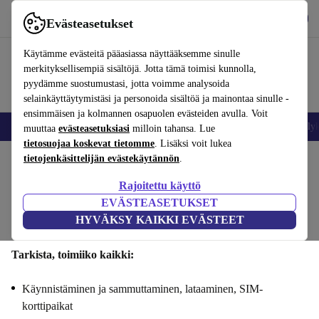
Lataa sovellus
Lataa
Evästeasetukset
Käytä refurbed-palvelua nopeasti ja helposti
Käytämme evästeitä pääasiassa näyttääksemme sinulle
merkityksellisempiä sisältöjä. Jotta tämä toimisi kunnolla,
pyydämme suostumustasi, jotta voimme analysoida
selainkäyttäytymistäsi ja personoida sisältöä ja mainontaa sinulle -
ensimmäisen ja kolmannen osapuolen evästeiden avulla. Voit
Matkapuhelimet ja älypuhelimet
Kannettavat tietokoneet
Tabletit
Älyk
muuttaa
evästeasetuksiasi
milloin tahansa. Lue
tietosuojaa koskevat tietomme
. Lisäksi voit lukea
tietojenkäsittelijän evästekäytännön
.
Myy Xiaomi 13 Ultrasi : Toiminnallisuus
Rajoitettu käyttö
Vaiheet 1/4
EVÄSTEASETUKSET
HYVÄKSY KAIKKI EVÄSTEET
Toiminnallisuus
Tekniset tiedot
Tarjous
Henkilötiedot
Tarkista, toimiiko kaikki:
Käynnistäminen ja sammuttaminen, lataaminen, SIM-
korttipaikat