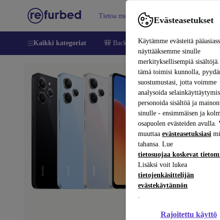
Tietoa meistä
Myy
Apua
Evästeasetukset
Käytämme evästeitä pääasias
Kaikki kategoriat
🎒 Back to school
Matkapuhelimet ja äl
näyttääksemme sinulle
merkityksellisempiä sisältöjä.
tämä toimisi kunnolla, pyy
suostumustasi, jotta voimme
analysoida selainkäyttäytymist
Vaiheet 1/4
personoida sisältöä ja mainon
sinulle - ensimmäisen ja kol
Toiminn
osapuolen evästeiden avulla. 
Tarkista, toimiik
muuttaa
evästeasetuksiasi
mi
tahansa. Lue
tietosuojaa koskevat tieto
Käynnistäminen 
Lisäksi voit lukea
Etukamera ja ta
tietojenkäsittelijän
evästekäytännön
Kaiuttimet ja mi
.
Touch ID ja/tai
Rajoitettu käyttö
WiFi, Bluetooth