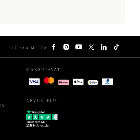
SEURAA MEITÄ
MAKSUTAVAT
ARVOSTELUT
US
Trustpilot
TrustScore
4.6
205684
Arvostelut