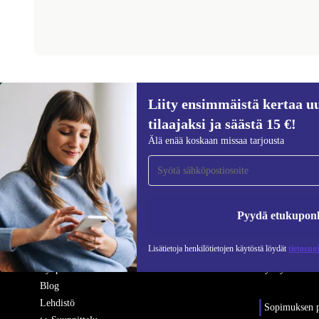
Liity ensimmäistä kertaa uu
REFURBED SUOMI - RETHINK NEW.
tilaajaksi ja säästä 15 €!
Älä enää koskaan missaa tarjousta
YRITYS
APUA
Miksi refurbed
Usein kysytyt
Kunnostusprosessi
Tuotteiden kun
Pyydä etukupon
Kestävyys
Palautus
Laatu
Takuuehdot
Lisätietoja henkilötietojen käytöstä löydät
tietosuo
Tietoa meistä
Yhteystiedot
Työpaikat
Ryhdy tavarant
Blog
Lehdistö
Sopimuksen p