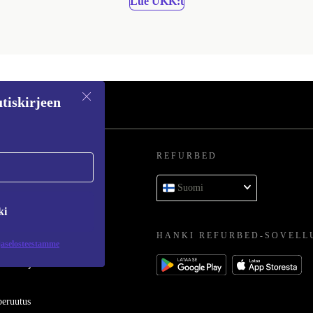
Lue UKK:t
tiskirjeen
REFURBED
 kysymykset
Suomi
toluokat
ki
HANKI REFURBED-SOVELL
jaselosteestamme
oimittajaksi
eruutus