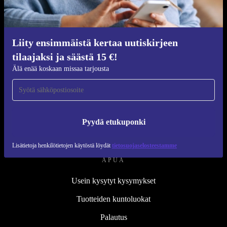
Kunnostusprosessi
Kestävyys
Laatu
Liity ensimmäistä kertaa uutiskirjeen
tilaajaksi ja säästä 15 €!
Tietoa meistä
Älä enää koskaan missaa tarjousta
Työpaikat
Blog
Lehdistö
Pyydä etukuponki
↪ Suunnittelu
Lisätietoja henkilötietojen käytöstä löydät
tietosuojaselosteestamme
APUA
Usein kysytyt kysymykset
Tuotteiden kuntoluokat
Palautus