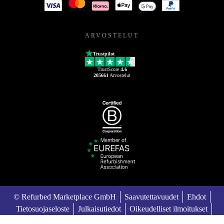
ARVOSTELUT
Trustpilot
TrustScore
4.6
205661
Arvostelut
© Refurbed Marketplace GmbH
Saavutettavuudet
Ehdot
Tietosuojaseloste
Julkaisutiedot
Oikeudelliset ilmoitukset
European Data Act
Cookie Policy