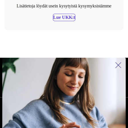
Lisätietoja löydät usein kysytyistä kysymyksistämme
Lue UKK:t
REFURBED SUOMI - RETHINK NEW.
SEURAA MEITÄ
YRITYS
Miksi refurbed