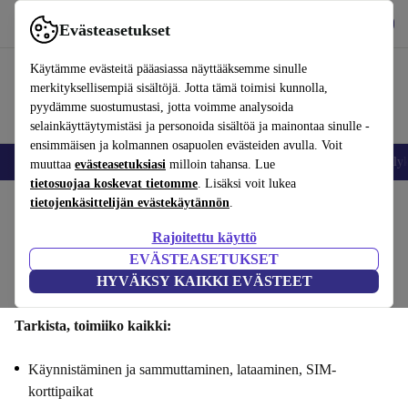
Lataa sovellus
Lataa
Evästeasetukset
Käytä refurbed-palvelua nopeasti ja helposti
Käytämme evästeitä pääasiassa näyttääksemme sinulle
merkityksellisempiä sisältöjä. Jotta tämä toimisi kunnolla,
pyydämme suostumustasi, jotta voimme analysoida
selainkäyttäytymistäsi ja personoida sisältöä ja mainontaa sinulle -
ensimmäisen ja kolmannen osapuolen evästeiden avulla. Voit
Matkapuhelimet ja älypuhelimet
Kannettavat tietokoneet
Tabletit
Älyk
muuttaa
evästeasetuksiasi
milloin tahansa. Lue
tietosuojaa koskevat tietomme
. Lisäksi voit lukea
tietojenkäsittelijän evästekäytännön
.
Myy Xiaomi Redmi 13 Csi : Toiminnallisuus
Rajoitettu käyttö
Vaiheet 1/4
EVÄSTEASETUKSET
HYVÄKSY KAIKKI EVÄSTEET
Toiminnallisuus
Tekniset tiedot
Tarjous
Henkilötiedot
Tarkista, toimiiko kaikki:
Käynnistäminen ja sammuttaminen, lataaminen, SIM-
korttipaikat