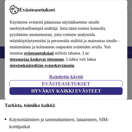
Lataa sovellus
Lataa
Evästeasetukset
Käytä refurbed-palvelua nopeasti ja helposti
Käytämme evästeitä pääasiassa näyttääksemme sinulle
merkityksellisempiä sisältöjä. Jotta tämä toimisi kunnolla,
pyydämme suostumustasi, jotta voimme analysoida
selainkäyttäytymistäsi ja personoida sisältöä ja mainontaa sinulle -
ensimmäisen ja kolmannen osapuolen evästeiden avulla. Voit
Matkapuhelimet ja älypuhelimet
Kannettavat tietokoneet
Tabletit
Älyk
muuttaa
evästeasetuksiasi
milloin tahansa. Lue
tietosuojaa koskevat tietomme
. Lisäksi voit lukea
tietojenkäsittelijän evästekäytännön
.
Myy Xiaomi Redmi Note 13si : Toiminnallisuus
Rajoitettu käyttö
Vaiheet 1/4
EVÄSTEASETUKSET
HYVÄKSY KAIKKI EVÄSTEET
Toiminnallisuus
Tekniset tiedot
Tarjous
Henkilötiedot
Tarkista, toimiiko kaikki:
Käynnistäminen ja sammuttaminen, lataaminen, SIM-
korttipaikat