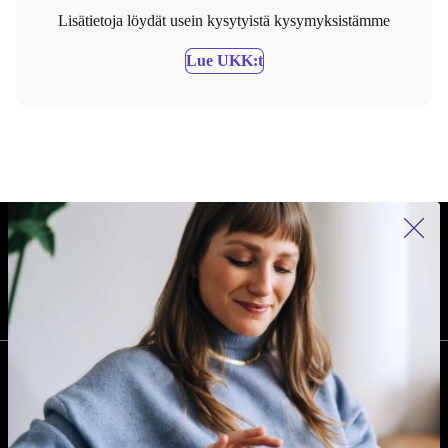
Lisätietoja löydät usein kysytyistä kysymyksistämme
Lue UKK:t
REFURBED SUOMI - RETHINK NEW.
SEURAA MEITÄ
YRITYS
Miksi refurbed