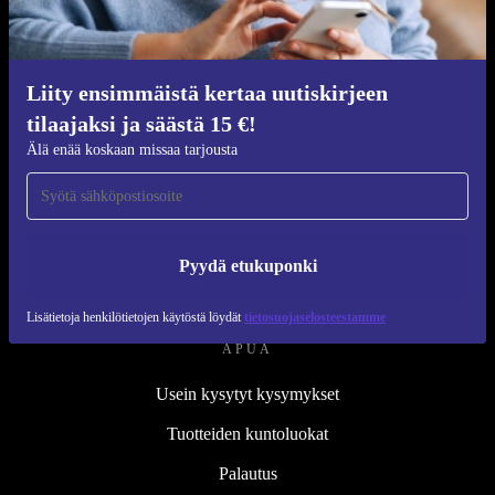
Kunnostusprosessi
Kestävyys
Laatu
Liity ensimmäistä kertaa uutiskirjeen
tilaajaksi ja säästä 15 €!
Tietoa meistä
Älä enää koskaan missaa tarjousta
Työpaikat
Blog
Lehdistö
Pyydä etukuponki
↪ Suunnittelu
Lisätietoja henkilötietojen käytöstä löydät
tietosuojaselosteestamme
APUA
Usein kysytyt kysymykset
Tuotteiden kuntoluokat
Palautus