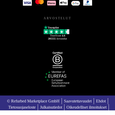
ARVOSTELUT
Trustpilot
TrustScore
4.6
205555
Arvostelut
© Refurbed Marketplace GmbH
Saavutettavuudet
Ehdot
Tietosuojaseloste
Julkaisutiedot
Oikeudelliset ilmoitukset
European Data Act
Cookie Policy