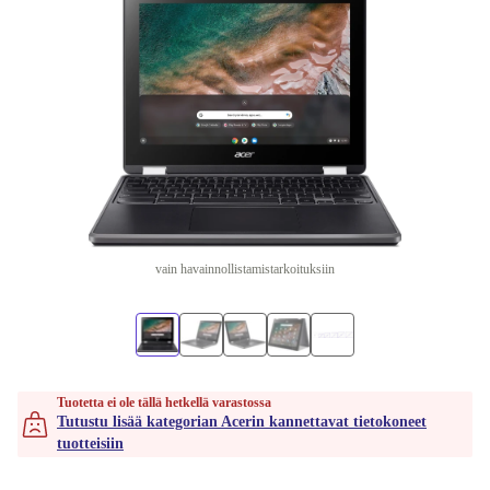
vain havainnollistamistarkoituksiin
Tuotetta ei ole tällä hetkellä varastossa
Tutustu lisää kategorian Acerin kannettavat tietokoneet
tuotteisiin