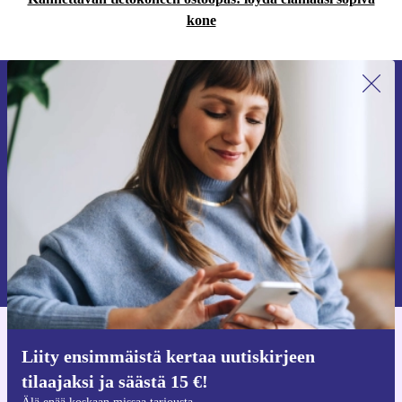
kone
Liity ensimmäistä kertaa uutiskirjeen
tilaajaksi ja säästä 15 €!
Älä missaa enää yhtäkään tarjousta.
Pyydä etukuponki
Lisätietoja henkilötietojen käytöstä löydät
tietosuojaselosteestamme
.
Hanki refurbed-sovellus
Liity ensimmäistä kertaa uutiskirjeen
iOS:lle ja Androidille
tilaajaksi ja säästä 15 €!