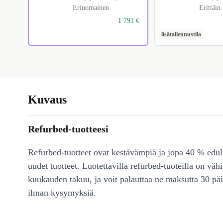
Erinomainen
Erittäin
1 791 €
lisätallennustila
Kuvaus
Refurbed-tuotteesi
Refurbed-tuotteet ovat kestävämpiä ja jopa 40 % edul
uudet tuotteet. Luotettavilla refurbed-tuoteilla on väh
kuukauden takuu, ja voit palauttaa ne maksutta 30 päi
ilman kysymyksiä.