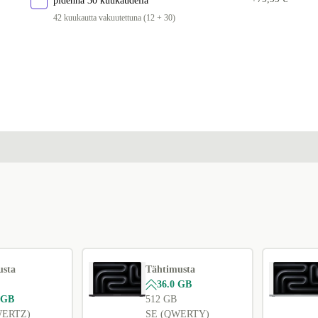
pidennä 30 kuukaudella
FR (AZERTY)
+408 €
42 kuukautta vakuutettuna (12 + 30)
IT (QWERTY)
+408 €
ES (QWERTY)
+408 €
PT (QWERTY)
+408 €
UK (QWERTY)
+408 €
FI (QWERTY)
+459 €
AR (QWERTY)
+1 308 €
RU (JCUKEN)
+1 308 €
SK (QWERTZ)
+1 308 €
BE (AZERTY)
+1 308 €
usta
Tähtimusta
CZ (QWERTZ)
+1 313,47 €
36.0 GB
 GB
512 GB
WERTZ)
SE (QWERTY)