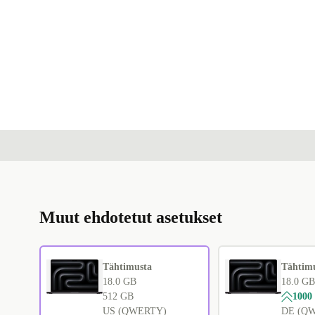
Muut ehdotetut asetukset
Tähtimusta
Tähtim
18.0 GB
18.0 GB
512 GB
1000
US (QWERTY)
DE (Q