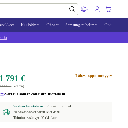
arvikkeet
Kuulokkeet
iPhonet
Samsung-puhelimet
iPadit
Mac
nnöt
1 791 €
Lähes loppuunmyyty
2 999 €
(-40%)
Vertaile samankaltaisiin tuotteisiin
Sisältää toimituksen:
12. Elok. -
14. Elok.
30 päivän vapaat palautukset -takuu
Toimitus sisältyy:
Verkkolaite