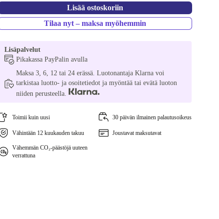
Lisää ostoskoriin
Tilaa nyt – maksa myöhemmin
Lisäpalvelut
Pikakassa PayPalin avulla
Maksa 3, 6, 12 tai 24 erässä. Luotonantaja Klarna voi
tarkistaa luotto- ja osoitetiedot ja myöntää tai evätä luoton
niiden perusteella.
Toimii kuin uusi
30 päivän ilmainen palautusoikeus
Vähintään 12 kuukauden takuu
Joustavat maksutavat
Vähemmän CO₂-päästöjä uuteen
verrattuna