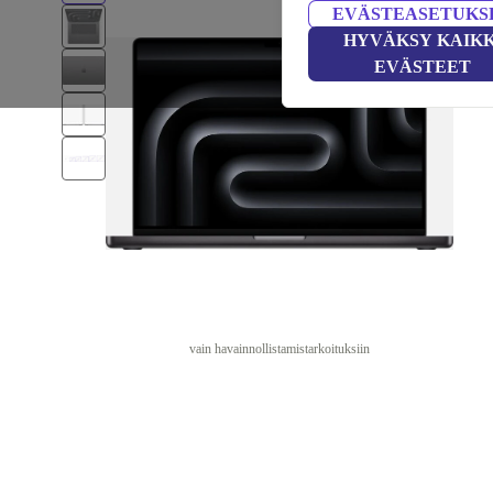
EVÄSTEASETUKS
HYVÄKSY KAIKK
EVÄSTEET
vain havainnollistamistarkoituksiin