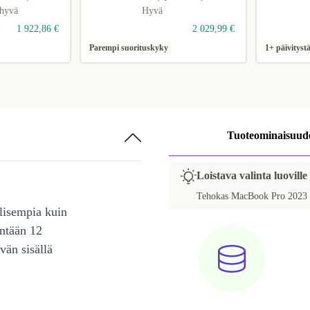
 hyvä
Hyvä
1 922,86 €
2 029,99 €
Parempi suorituskyky
1+ päivityst
Tuoteominaisuud
Loistava valinta luoville
Tehokas MacBook Pro 2023 M3
lisempia kuin
intään 12
vän sisällä