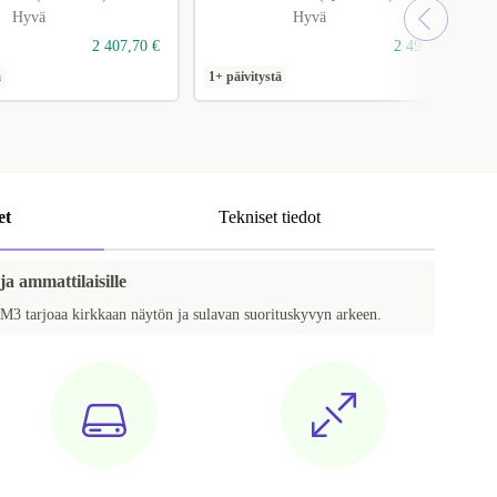
Hyvä
Hyvä
2 407,70 €
2 499 €
ä
1+ päivitystä
1
et
Tekniset tiedot
 ja ammattilaisille
 tarjoaa kirkkaan näytön ja sulavan suorituskyvyn arkeen.