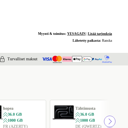
Myynti & toimitus:
YESAGAIN
|
Lisää tarjouksia
Lähetetty paikasta:
Ranska
Turvalliset maksut
hopea
Tähtimusta
36.0 GB
36.0 GB
1000 GB
1000 GB
FR (AZERTY)
DE (QWERTZ)