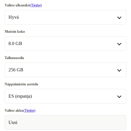
Valitse ulkonäkö
(Tiedot)
Hyvä
Hyvä
Muistin koko
8.0 GB
Erittäin hyvä
+1 €
Erinomainen
8.0 GB
+73,47 €
Tallennustila
256 GB
16.0 GB
+63,56 €
32.0 GB
256 GB
+162,65 €
Näppäimistön asettelu
ES (espanja)
512 GB
+66,39 €
1000 GB
ES (espanja)
+137,17 €
Valitse akku
(Tiedot)
Saatavilla muissa konfiguraatioissa
Uusi
UK (UK English)