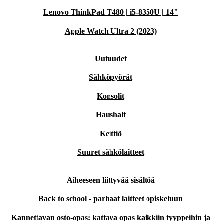
Lenovo ThinkPad T480 | i5-8350U | 14"
Apple Watch Ultra 2 (2023)
Uutuudet
Sähköpyörät
Konsolit
Haushalt
Keittiö
Suuret sähkölaitteet
Aiheeseen liittyvää sisältöä
Back to school - parhaat laitteet opiskeluun
Kannettavan osto-opas: kattava opas kaikkiin tyyppeihin ja