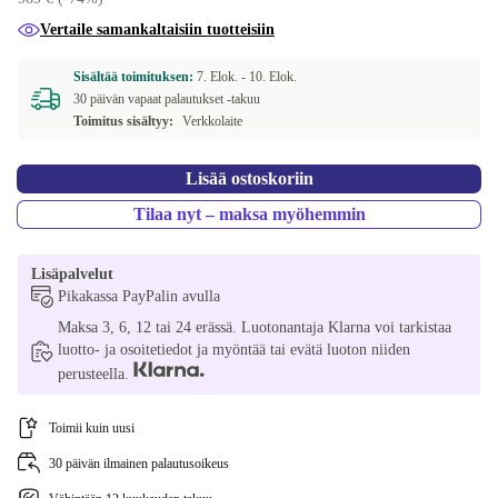
PT (portugali)
+16,85 €
Vertaile samankaltaisiin tuotteisiin
SE (ruotsiksi)
+16,85 €
Sisältää toimituksen:
7. Elok. -
10. Elok.
30 päivän vapaat palautukset -takuu
CZ (tšekki)
+16,85 €
Toimitus sisältyy:
Verkkolaite
NO (norjalainen)
+63,56 €
Lisää ostoskoriin
Tilaa nyt – maksa myöhemmin
Lisäpalvelut
Pikakassa PayPalin avulla
Maksa 3, 6, 12 tai 24 erässä. Luotonantaja Klarna voi tarkistaa
luotto- ja osoitetiedot ja myöntää tai evätä luoton niiden
perusteella.
Toimii kuin uusi
30 päivän ilmainen palautusoikeus