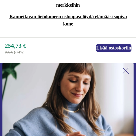
merkkeihin
Kannettavan tietokoneen ostoopas: löydä elämääsi sopiva
kone
254,73 €
Lisää ostoskoriin
989 €
(-74%)
Liity ensimmäistä kertaa uutiskirjeen
tilaajaksi ja säästä 15 €!
Älä missaa enää yhtäkään tarjousta.
Pyydä etukuponki
Lisätietoja henkilötietojen käytöstä löydät
tietosuojaselosteestamme
.