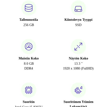
Tallennustila
Kiintolevyn Tyyppi
256 GB
SSD
Muistin Koko
Näytön Koko
8.0 GB
13.3 "
DDR4
1920 x 1080 (FullHD)
Suoritin
Suorittimen Ytimien
Lukumäärä