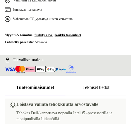
Vähintään 12 kuukauden takuu
Joustavat maksutavat
Vähemmän CO₂-päästöjä uuteen verrattuna
Myynti & toimitus:
furbify s.r.o.
|
kaikki tarjoukset
Lähetetty paikasta:
Slovakia
Turvalliset maksut
Tuoteominaisuudet
Tekniset tiedot
Loistava valinta tehokkuutta arvostavalle
Tehokas Dell-kannettava nopealla Intel i5 -prosessorilla ja
monipuolisilla liitännöillä.