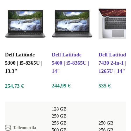
Dell Latitude
Dell Latitude
Dell Latitude
5300 | i5-8365U |
5400 | i5-8365U |
7430 2-in-1 | i
13.3"
14"
1265U | 14"
244,99 €
535 €
254,73 €
128 GB
250 GB
256 GB
250 GB
Tallennustila
500 GB
256 GB