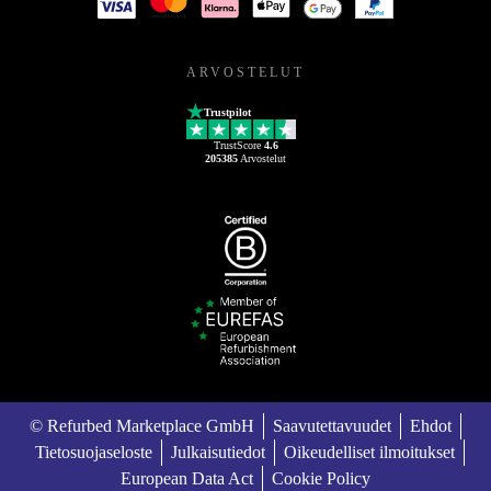
ARVOSTELUT
Trustpilot
TrustScore
4.6
205385
Arvostelut
© Refurbed Marketplace GmbH
Saavutettavuudet
Ehdot
Tietosuojaseloste
Julkaisutiedot
Oikeudelliset ilmoitukset
European Data Act
Cookie Policy