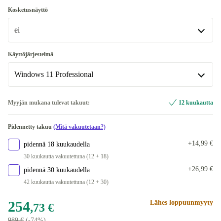
500 GB
+100,26 €
IT (italia)
Kosketusnäyttö
ei
FR (ranska)
+4,26 €
DE (saksa)
ei
+16,85 €
Käyttöjärjestelmä
Saatavilla muissa konfiguraatioissa
Windows 11 Professional
US (Yhdysvaltain englanti)
+16,85 €
kyllä
+105,27 €
Saatavilla muissa konfiguraatioissa
Windows 11 Home
+16,85 €
Myyjän mukana tulevat takuut:
12 kuukautta
DK (tanska)
+16,85 €
Windows 11 Professional
Pidennetty takuu
(Mitä vakuutetaan?)
FI (suomi)
+16,85 €
+14,99 €
pidennä 18 kuukaudella
BE (belgialainen)
+16,85 €
30 kuukautta vakuutettuna (12 + 18)
+26,99 €
pidennä 30 kuukaudella
GR (kreikkalainen)
+16,85 €
42 kuukautta vakuutettuna (12 + 30)
NL (hollanti)
+16,85 €
254
Lähes loppuunmyyty
,73 €
989 €
(-74%)