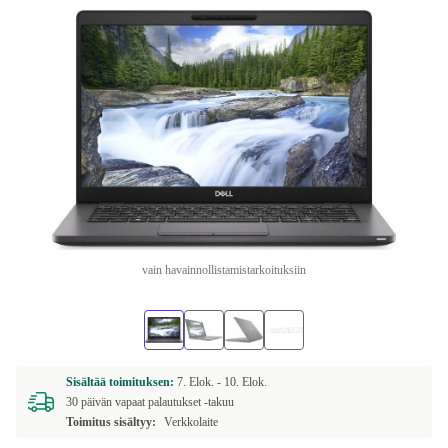
vain havainnollistamistarkoituksiin
Sisältää toimituksen:
7. Elok. -
10. Elok.
30 päivän vapaat palautukset -takuu
Toimitus sisältyy:
Verkkolaite