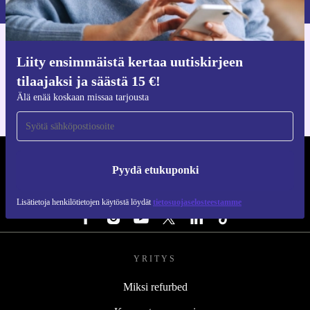
Hanki refurbed-sovellus
Liity ensimmäistä kertaa uutiskirjeen
iOS:lle ja Androidille
tilaajaksi ja säästä 15 €!
Älä enää koskaan missaa tarjousta
REFURBED SUOMI - RETHINK NEW.
Pyydä etukuponki
SEURAA MEITÄ
Lisätietoja henkilötietojen käytöstä löydät
tietosuojaselosteestamme
YRITYS
Miksi refurbed