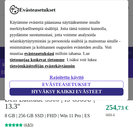
Lataa sovellus
Lataa
Evästeasetukset
Käytä refurbed-palvelua nopeasti ja helposti
Käytämme evästeitä pääasiassa näyttääksemme sinulle
merkityksellisempiä sisältöjä. Jotta tämä toimisi kunnolla,
pyydämme suostumustasi, jotta voimme analysoida
selainkäyttäytymistäsi ja personoida sisältöä ja mainontaa sinulle -
ensimmäisen ja kolmannen osapuolen evästeiden avulla. Voit
Matkapuhelimet ja älypuhelimet
Kannettavat tietokoneet
Tabletit
Älyk
muuttaa
evästeasetuksiasi
milloin tahansa. Lue
tietosuojaa koskevat tietomme
. Lisäksi voit lukea
📱 Säästä 5 % LISÄÄ iPhoneista – Koodi: IPHONEDEAL –
tietojenkäsittelijän evästekäytännön
.
Ehdot ja säännöt
Rajoitettu käyttö
EVÄSTEASETUKSET
Koti
Tuotteet
Kannettavat tietokoneet
Dellin kannettavat tietokoneet
HYVÄKSY KAIKKI EVÄSTEET
Dell Latitude 5300 | i5-8365U |
13.3"
254
,73 €
989 €
8 GB | 256 GB SSD | FHD | Win 11 Pro | ES
(4,8/5)