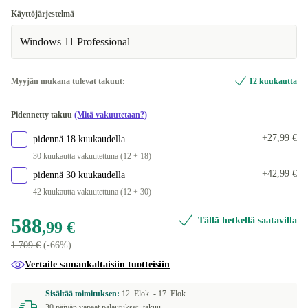
Käyttöjärjestelmä
Windows 11 Professional
Myyjän mukana tulevat takuut:
12 kuukautta
Pidennetty takuu
(Mitä vakuutetaan?)
+27,99 €
pidennä 18 kuukaudella
30 kuukautta vakuutettuna (12 + 18)
+42,99 €
pidennä 30 kuukaudella
42 kuukautta vakuutettuna (12 + 30)
588
Tällä hetkellä saatavilla
,99 €
1 709 €
(-66%)
Vertaile samankaltaisiin tuotteisiin
Sisältää toimituksen:
12. Elok. -
17. Elok.
30 päivän vapaat palautukset -takuu