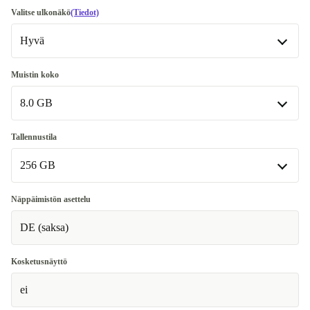
Valitse ulkonäkö
(Tiedot)
Hyvä
Hyvä
Muistin koko
8.0 GB
Erittäin hyvä
+50 €
Erinomainen
8.0 GB
+80 €
Tallennustila
Saatavilla muissa konfiguraatioissa
256 GB
16.0 GB
+65 €
256 GB
Näppäimistön asettelu
DE (saksa)
512 GB
+40 €
1000 GB
+135 €
Kosketusnäyttö
ei