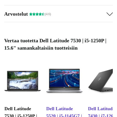
Arvostelut
(4.6)
Vertaa tuotetta Dell Latitude 7530 | i5-1250P |
15.6" samankaltaisiin tuotteisiin
Dell Latitude
Dell Latitude
Dell Latitude
7530 | i5-1250P |
5520 | i5-1145G7 |
7430 | i7-1265