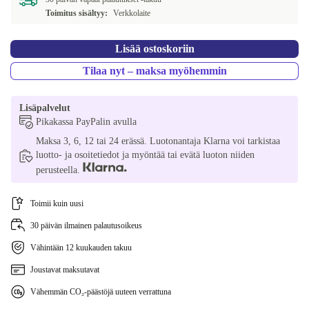
Toimitus sisältyy:
Verkkolaite
Lisää ostoskoriin
Tilaa nyt – maksa myöhemmin
Lisäpalvelut
Pikakassa PayPalin avulla
Maksa 3, 6, 12 tai 24 erässä. Luotonantaja Klarna voi tarkistaa
luotto- ja osoitetiedot ja myöntää tai evätä luoton niiden
perusteella.
Toimii kuin uusi
30 päivän ilmainen palautusoikeus
Vähintään 12 kuukauden takuu
Joustavat maksutavat
Vähemmän CO₂-päästöjä uuteen verrattuna