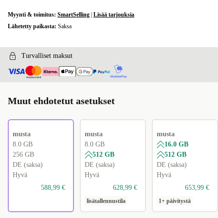
Myynti & toimitus:
SmartSelling
|
Lisää tarjouksia
Lähetetty paikasta:
Saksa
Turvalliset maksut
Muut ehdotetut asetukset
musta
musta
musta
8.0 GB
8.0 GB
16.0 GB
256 GB
512 GB
512 GB
DE (saksa)
DE (saksa)
DE (saksa)
Hyvä
Hyvä
Hyvä
588,99 €
628,99 €
653,99 €
lisätallennustila
1+ päivitystä