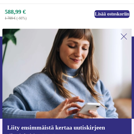
588,99 €
Lisää ostoskoriin
1 709 €
(-66%)
Liity ensimmäistä kertaa uutiskirjeen
tilaajaksi ja säästä 15 €!
Älä missaa enää yhtäkään tarjousta.
Pyydä etukuponki
Lisätietoja henkilötietojen käytöstä löydät
tietosuojaselosteestamme
.
Liity ensimmäistä kertaa uutiskirjeen
Hanki refurbed-sovellus