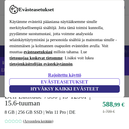
Lataa sovellus
Lataa
Evästeasetukset
Käytä refurbed-palvelua nopeasti ja helposti
Käytämme evästeitä pääasiassa näyttääksemme sinulle
merkityksellisempiä sisältöjä. Jotta tämä toimisi kunnolla,
pyydämme suostumustasi, jotta voimme analysoida
selainkäyttäytymistäsi ja personoida sisältöä ja mainontaa sinulle -
ensimmäisen ja kolmannen osapuolen evästeiden avulla. Voit
Matkapuhelimet ja älypuhelimet
Kannettavat tietokoneet
Tabletit
Älyk
muuttaa
evästeasetuksiasi
milloin tahansa. Lue
tietosuojaa koskevat tietomme
. Lisäksi voit lukea
📱 Säästä 5 % LISÄÄ iPhoneista – Koodi: IPHONEDEAL –
tietojenkäsittelijän evästekäytännön
.
Ehdot ja säännöt
Rajoitettu käyttö
EVÄSTEASETUKSET
Koti
Tuotteet
Kannettavat tietokoneet
Dellin kannettavat tietokoneet
HYVÄKSY KAIKKI EVÄSTEET
Dell Latitude 7530 | i5-1250P |
15.6-tuuman
588
,99 €
1 709 €
8 GB | 256 GB SSD | Win 11 Pro | DE
(Arvosteluja kerätään)