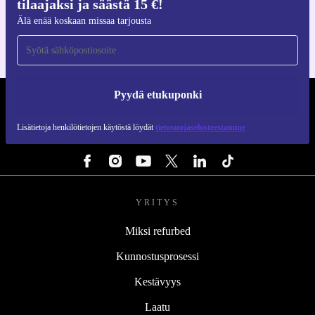
tilaajaksi ja säästä 15 €!
iOS:lle ja Androidille
Älä enää koskaan missaa tarjousta
Pyydä etukuponki
REFURBED SUOMI - RETHINK NEW.
Lisätietoja henkilötietojen käytöstä löydät
tietosuojaselosteestamme
SEURAA MEITÄ
YRITYS
Miksi refurbed
Kunnostusprosessi
Kestävyys
Laatu