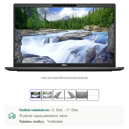
vain havainnollistamistarkoituksiin
Sisältää toimituksen:
12. Elok. -
17. Elok.
30 päivän vapaat palautukset -takuu
Toimitus sisältyy:
Verkkolaite