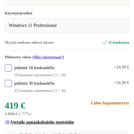
US (QWERTY)
+126,99 €
Käyttöjärjestelmä
ND (QWERTY)
+344,99 €
Windows 11 Professional
SE (QWERTY)
+413,99 €
Myyjän mukana tulevat takuut:
12 kuukautta
ES (QWERTY)
+463,98 €
Pidennetty takuu
(Mitä vakuutetaan?)
FR (AZERTY)
+463,98 €
+24,99 €
pidennä 18 kuukaudella
30 kuukautta vakuutettuna (12 + 18)
+34,99 €
pidennä 30 kuukaudella
42 kuukautta vakuutettuna (12 + 30)
419 €
Lähes loppuunmyyty
1 849 €
(-77%)
Vertaile samankaltaisiin tuotteisiin