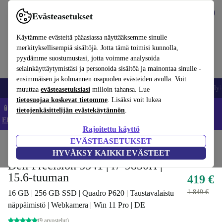
Lataa sovellus
Lataa
Evästeasetukset
Käytä refurbed-palvelua nopeasti ja helposti
Käytämme evästeitä pääasiassa näyttääksemme sinulle
merkityksellisempiä sisältöjä. Jotta tämä toimisi kunnolla,
pyydämme suostumustasi, jotta voimme analysoida
selainkäyttäytymistäsi ja personoida sisältöä ja mainontaa sinulle -
ensimmäisen ja kolmannen osapuolen evästeiden avulla. Voit
Matkapuhelimet ja älypuhelimet
Kannettavat tietokoneet
Tabletit
Älyk
muuttaa
evästeasetuksiasi
milloin tahansa. Lue
tietosuojaa koskevat tietomme
. Lisäksi voit lukea
📱 Säästä 5 % LISÄÄ iPhoneista – Koodi: IPHONEDEAL –
tietojenkäsittelijän evästekäytännön
.
Ehdot ja säännöt
Rajoitettu käyttö
EVÄSTEASETUKSET
Koti
Tuotteet
Kannettavat tietokoneet
Dellin kannettavat tietokoneet
HYVÄKSY KAIKKI EVÄSTEET
Dell Precision 3541 | i7-9850H |
15.6-tuuman
419 €
1 849 €
16 GB | 256 GB SSD | Quadro P620 | Taustavalaistu
näppäimistö | Webkamera | Win 11 Pro | DE
(9 arvostelut)