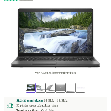
vain havainnollistamistarkoituksiin
Sisältää toimituksen:
14. Elok. -
18. Elok.
30 päivän vapaat palautukset -takuu
Toimitus sisältyy:
Verkkolaite