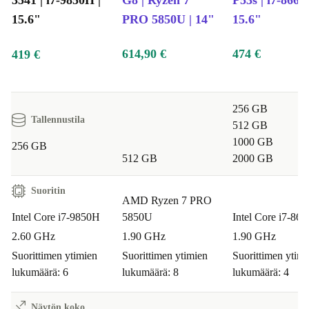
3541 | i7-9850H |
G8 | Ryzen 7
P53s | i7-8665
15.6"
PRO 5850U | 14"
15.6"
614,90 €
474 €
419 €
256 GB
Tallennustila
512 GB
1000 GB
256 GB
512 GB
2000 GB
Suoritin
AMD Ryzen 7 PRO
Intel Core i7-9850H
5850U
Intel Core i7-86
2.60 GHz
1.90 GHz
1.90 GHz
Suorittimen ytimien
Suorittimen ytimien
Suorittimen ytimi
lukumäärä: 6
lukumäärä: 8
lukumäärä: 4
Näytön koko