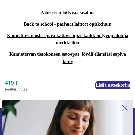
Aiheeseen liittyvää sisältöä
Back to school - parhaat laitteet opiskeluun
Kannettavan osto-opas: kattava opas kaikkiin tyyppeihin ja
merkkeihin
Kannettavan tietokoneen ostoopas: löydä elämääsi sopiva
kone
419 €
Lisää ostoskoriin
1 849 €
(-77%)
Liity ensimmäistä kertaa uutiskirjeen
tilaajaksi ja säästä 15 €!
Älä missaa enää yhtäkään tarjousta.