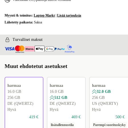
Myynti & toimitus:
Laptop Markt
|
Lisää tarjouksia
Lähetetty paikasta:
Saksa
Turvalliset maksut
Muut ehdotetut asetukset
harmaa
harmaa
harmaa
16.0 GB
16.0 GB
32.0 GB
256 GB
512 GB
256 GB
DE (QWERTZ)
DE (QWERTZ)
US (QWERTY)
Hyvä
Hyvä
Hyvä
419 €
469 €
500 €
lisätallennustila
Parempi suorituskyky