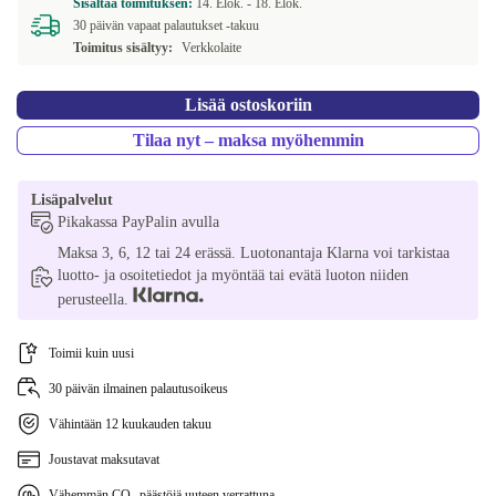
Sisältää toimituksen:
14. Elok. -
18. Elok.
30 päivän vapaat palautukset -takuu
Toimitus sisältyy:
Verkkolaite
Lisää ostoskoriin
Tilaa nyt – maksa myöhemmin
Lisäpalvelut
Pikakassa PayPalin avulla
Maksa 3, 6, 12 tai 24 erässä. Luotonantaja Klarna voi tarkistaa
luotto- ja osoitetiedot ja myöntää tai evätä luoton niiden
perusteella.
Toimii kuin uusi
30 päivän ilmainen palautusoikeus
Vähintään 12 kuukauden takuu
Joustavat maksutavat
Vähemmän CO₂-päästöjä uuteen verrattuna