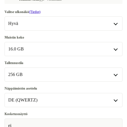
Valitse ulkonäkö
(Tiedot)
Hyvä
Hyvä
Muistin koko
16.0 GB
Erittäin hyvä
+20 €
Erinomainen
16.0 GB
+191 €
Tallennustila
256 GB
32.0 GB
+150 €
256 GB
Näppäimistön asettelu
DE (QWERTZ)
512 GB
+50 €
1000 GB
DE (QWERTZ)
+150 €
Kosketusnäyttö
Saatavilla muissa konfiguraatioissa
ei