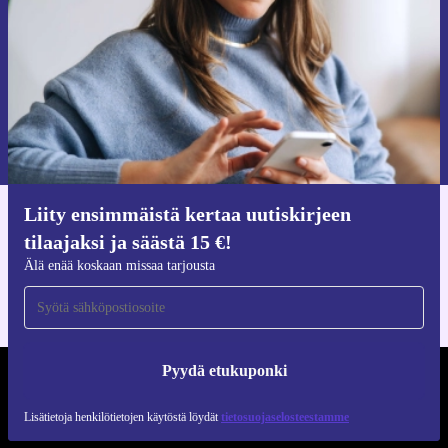
Pyydä etukuponki
Lisätietoja henkilötietojen käytöstä löydät
tietosuojaselosteestamme
.
Liity ensimmäistä kertaa uutiskirjeen
Hanki refurbed-sovellus
tilaajaksi ja säästä 15 €!
iOS:lle ja Androidille
Älä enää koskaan missaa tarjousta
Pyydä etukuponki
REFURBED SUOMI - RETHINK NEW.
Lisätietoja henkilötietojen käytöstä löydät
tietosuojaselosteestamme
SEURAA MEITÄ