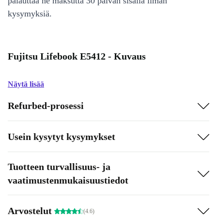
palauttaa ne maksutta 30 päivän sisällä ilman
kysymyksiä.
Fujitsu Lifebook E5412 - Kuvaus
Näytä lisää
Refurbed-prosessi
Usein kysytyt kysymykset
Tuotteen turvallisuus- ja
vaatimustenmukaisuustiedot
Arvostelut
(4.6)