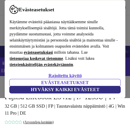
Lataa sovellus
Lataa
Evästeasetukset
Käytä refurbed-palvelua nopeasti ja helposti
Käytämme evästeitä pääasiassa näyttääksemme sinulle
merkityksellisempiä sisältöjä. Jotta tämä toimisi kunnolla,
pyydämme suostumustasi, jotta voimme analysoida
selainkäyttäytymistäsi ja personoida sisältöä ja mainontaa sinulle -
ensimmäisen ja kolmannen osapuolen evästeiden avulla. Voit
Matkapuhelimet ja älypuhelimet
Kannettavat tietokoneet
Tabletit
Älyk
muuttaa
evästeasetuksiasi
milloin tahansa. Lue
tietosuojaa koskevat tietomme
. Lisäksi voit lukea
📱 Säästä 5 % LISÄÄ iPhoneista – Koodi: IPHONEDEAL –
tietojenkäsittelijän evästekäytännön
.
Ehdot ja säännöt
Rajoitettu käyttö
EVÄSTEASETUKSET
Koti
Tuotteet
Kannettavat tietokoneet
Fujitsun kannettavat tietokoneet
HYVÄKSY KAIKKI EVÄSTEET
Fujitsu Lifebook E5412 | i7-1255U | 14"
32 GB | 512 GB SSD | FP | Taustavalaistu näppäimistö | 4G | Win
11 Pro | DE
(Arvosteluja kerätään)