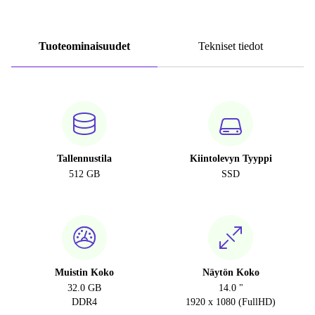
Tuoteominaisuudet
Tekniset tiedot
Tallennustila
Kiintolevyn Tyyppi
512 GB
SSD
Muistin Koko
Näytön Koko
32.0 GB
14.0 "
DDR4
1920 x 1080 (FullHD)