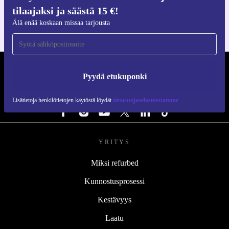
iOS:lle ja Androidille
tilaajaksi ja säästä 15 €!
Älä enää koskaan missaa tarjousta
REFURBED SUOMI - RETHINK NEW.
Pyydä etukuponki
SEURAA MEITÄ
Lisätietoja henkilötietojen käytöstä löydät
tietosuojaselosteestamme
YRITYS
Miksi refurbed
Kunnostusprosessi
Kestävyys
Laatu