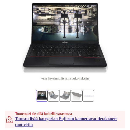
vain havainnollistamistarkoituksiin
Tuotetta ei ole tällä hetkellä varastossa
Tutustu lisää kategorian Fujitsun kannettavat tietokoneet
tuotteisiin