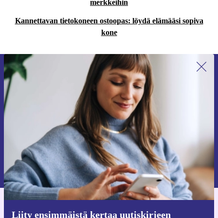
merkkeihin
Kannettavan tietokoneen ostoopas: löydä elämääsi sopiva
kone
Liity ensimmäistä kertaa uutiskirjeen
tilaajaksi ja säästä 15 €!
Älä missaa enää yhtäkään tarjousta.
Pyydä etukuponki
Lisätietoja henkilötietojen käytöstä löydät
tietosuojaselosteestamme
.
Hanki refurbed-sovellus
Liity ensimmäistä kertaa uutiskirjeen