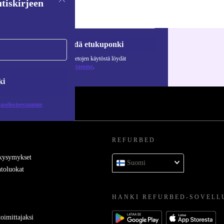
tiskirjeen
Pyydä etukuponki
Lisätietoja henkilötietojen käytöstä löydät
tietosuojaselosteestamme
.
ki
jaselosteestamme
REFURBED
 kysymykset
Suomi
toluokat
HANKI REFURBED-SOVELL
oimittajaksi