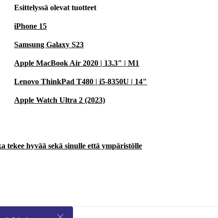
Esittelyssä olevat tuotteet
iPhone 15
Samsung Galaxy S23
Apple MacBook Air 2020 | 13.3" | M1
Lenovo ThinkPad T480 | i5-8350U | 14"
Apple Watch Ultra 2 (2023)
a tekee hyvää sekä sinulle että ympäristölle