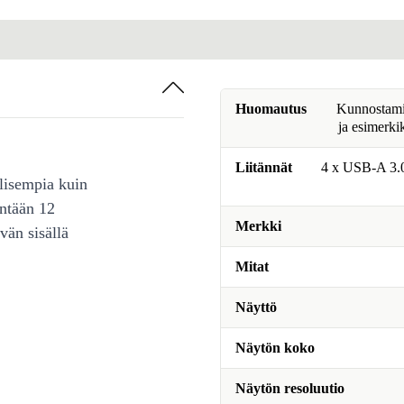
Huomautus
Kunnostamine
ja esimerki
Liitännät
4 x USB-A 3.0
lisempia kuin
intään 12
Merkki
vän sisällä
Mitat
Näyttö
Näytön koko
Näytön resoluutio