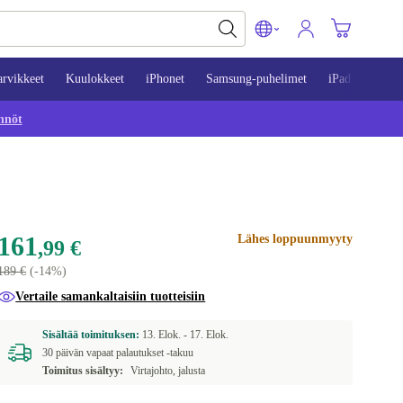
arvikkeet
Kuulokkeet
iPhonet
Samsung-puhelimet
iPadit
Mac
nnöt
161
Lähes loppuunmyyty
,99 €
189 €
(-14%)
Vertaile samankaltaisiin tuotteisiin
Sisältää toimituksen:
13. Elok. -
17. Elok.
30 päivän vapaat palautukset -takuu
Toimitus sisältyy:
Virtajohto, jalusta