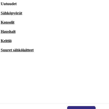
Uutuudet
Sähköpyörät
Konsolit
Haushalt
Keittiö
Suuret sähkölaitteet