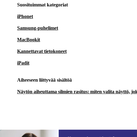
Suosituimmat kategoriat
iPhonet
Samsung-puhelimet
MacBookit
Kannettavat tietokoneet
iPadit
Aiheeseen liittyvää sisältöä
Näytön aiheuttama silmien rasitus: miten valita näyttö, jok