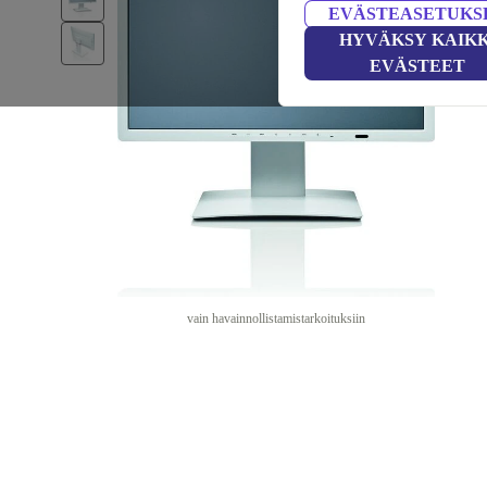
EVÄSTEASETUKS
HYVÄKSY KAIKK
EVÄSTEET
vain havainnollistamistarkoituksiin