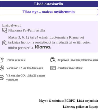
Lisää ostoskoriin
Tilaa nyt – maksa myöhemmin
Lisäpalvelut
Pikakassa PayPalin avulla
Maksa 3, 6, 12 tai 24 erässä. Luotonantaja Klarna voi
tarkistaa luotto- ja osoitetiedot ja myöntää tai evätä luoton
niiden perusteella.
Toimii kuin uusi
30 päivän ilmainen palautusoikeus
Vähintään 12 kuukauden takuu
Joustavat maksutavat
Vähemmän CO₂-päästöjä uuteen
verrattuna
Myynti & toimitus:
ECOPC
|
Lisää tarjouksia
Lähetetty paikasta:
Espanja