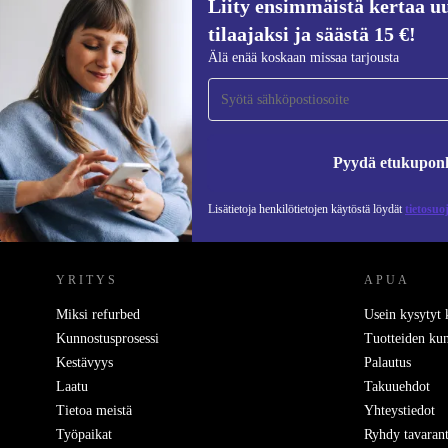
Liity ensimmäistä kertaa uu
161,99 €
189 €
(-14%)
tilaajaksi ja säästä 15 €!
Liity ensimmäistä kertaa uutiskirjeen
Älä enää koskaan missaa tarjousta
tilaajaksi ja säästä 15 €!
Älä missaa enää yhtäkään tarjousta.
Pyydä etukupon
Lisätietoja henkilötietojen käytöstä löydät
tietosuo
REFURBED SUOMI - RETHINK NEW.
YRITYS
APUA
Miksi refurbed
Usein kysytyt
Kunnostusprosessi
Tuotteiden kun
Kestävyys
Palautus
Laatu
Takuuehdot
Tietoa meistä
Yhteystiedot
Työpaikat
Ryhdy tavarant