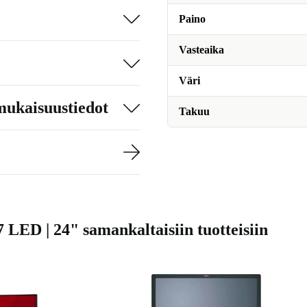
Paino
Vasteaika
Väri
mukaisuustiedot
Takuu
 LED | 24" samankaltaisiin tuotteisiin