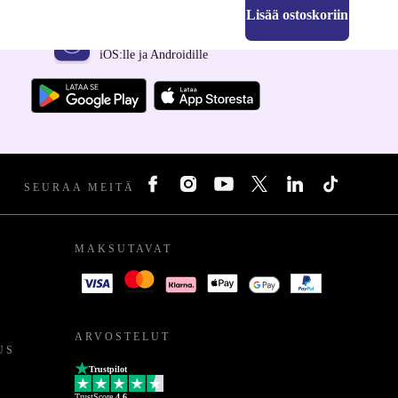
Lisää ostoskoriin
Hanki refurbed-sovellus
iOS:lle ja Androidille
SEURAA MEITÄ
MAKSUTAVAT
ARVOSTELUT
US
Trustpilot
TrustScore
4.6