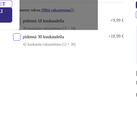
ET
Pidennetty takuu
(Mitä vakuutetaan?)
I
+9,99 €
pidennä 18 kuukaudella
30 kuukautta vakuutettuna (12 + 18)
+18,99 €
pidennä 30 kuukaudella
42 kuukautta vakuutettuna (12 + 30)