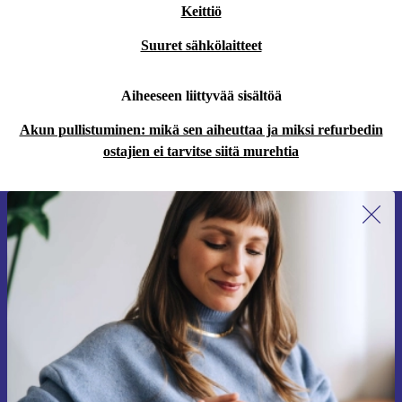
Keittiö
Suuret sähkölaitteet
Aiheeseen liittyvää sisältöä
Akun pullistuminen: mikä sen aiheuttaa ja miksi refurbedin
ostajien ei tarvitse siitä murehtia
Liity ensimmäistä kertaa uutiskirjeen
tilaajaksi ja säästä 15 €!
Älä missaa enää yhtäkään tarjousta.
Pyydä etukuponki