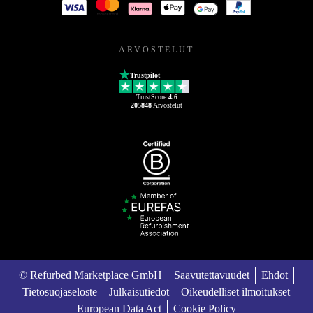
ARVOSTELUT
Trustpilot
TrustScore
4.6
205848
Arvostelut
© Refurbed Marketplace GmbH
Saavutettavuudet
Ehdot
Tietosuojaseloste
Julkaisutiedot
Oikeudelliset ilmoitukset
European Data Act
Cookie Policy