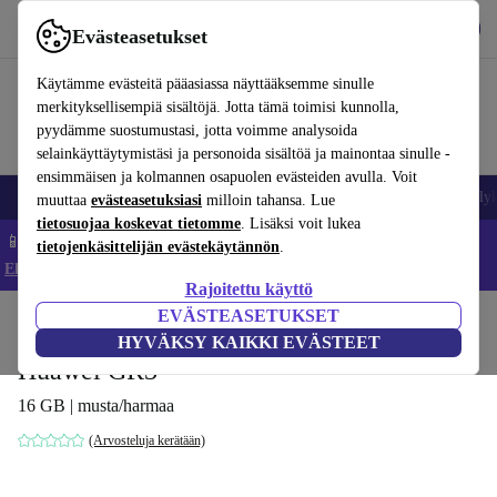
Lataa sovellus
Lataa
Evästeasetukset
Käytä refurbed-palvelua nopeasti ja helposti
Käytämme evästeitä pääasiassa näyttääksemme sinulle
merkityksellisempiä sisältöjä. Jotta tämä toimisi kunnolla,
pyydämme suostumustasi, jotta voimme analysoida
selainkäyttäytymistäsi ja personoida sisältöä ja mainontaa sinulle -
ensimmäisen ja kolmannen osapuolen evästeiden avulla. Voit
Matkapuhelimet ja älypuhelimet
Kannettavat tietokoneet
Tabletit
Älyk
muuttaa
evästeasetuksiasi
milloin tahansa. Lue
tietosuojaa koskevat tietomme
. Lisäksi voit lukea
📱 Säästä 5 % LISÄÄ iPhoneista – Koodi: IPHONEDEAL –
tietojenkäsittelijän evästekäytännön
.
Ehdot ja säännöt
Rajoitettu käyttö
EVÄSTEASETUKSET
Koti
Tuotteet
Matkapuhelimet ja älypuhelimet
Huawei-puhelimet
HYVÄKSY KAIKKI EVÄSTEET
Huawei GR3
16 GB | musta/harmaa
(Arvosteluja kerätään)