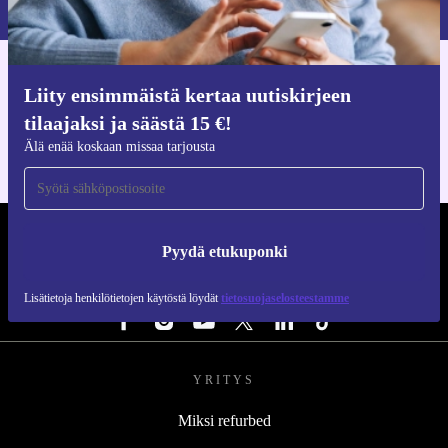
Lisätietoja henkilötietojen käytöstä löydät
tietosuojaselosteestamme
.
Hanki refurbed-sovellus
Liity ensimmäistä kertaa uutiskirjeen
iOS:lle ja Androidille
tilaajaksi ja säästä 15 €!
Älä enää koskaan missaa tarjousta
REFURBED SUOMI - RETHINK NEW.
Pyydä etukuponki
SEURAA MEITÄ
Lisätietoja henkilötietojen käytöstä löydät
tietosuojaselosteestamme
YRITYS
Miksi refurbed