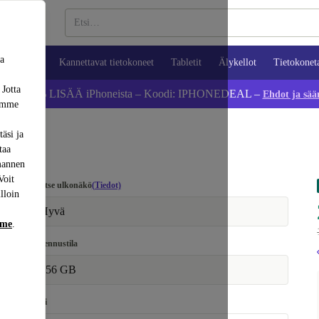
sa
ypuhelimet
Kannettavat tietokoneet
Tabletit
Älykellot
Tietokonet
 Jotta
Säästä 5 % LISÄÄ iPhoneista – Koodi: IPHONEDEAL –
Ehdot ja sää
dämme
äsi ja
taa
mannen
Voit
Valitse ulkonäkö
(Tiedot)
lloin
Hyvä
mme
.
Tallennustila
256 GB
Väri