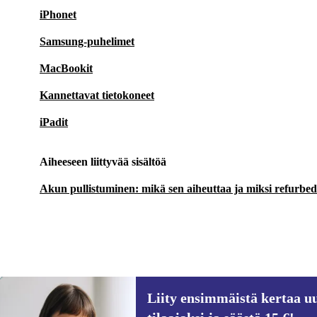
iPhonet
Samsung-puhelimet
MacBookit
Kannettavat tietokoneet
iPadit
Aiheeseen liittyvää sisältöä
Akun pullistuminen: mikä sen aiheuttaa ja miksi refurbedin
Liity ensimmäistä kertaa uu
244,61 €
1 049 €
(-77%)