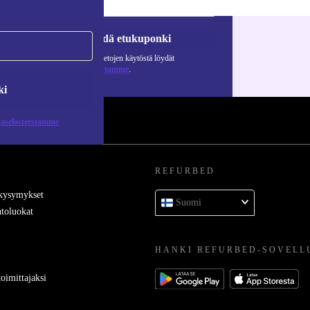
Pyydä etukuponki
Lisätietoja henkilötietojen käytöstä löydät
tietosuojaselosteestamme
.
ki
jaselosteestamme
REFURBED
 kysymykset
Suomi
toluokat
HANKI REFURBED-SOVELL
oimittajaksi