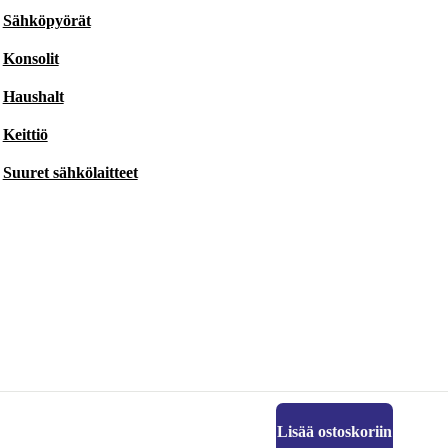
Sähköpyörät
Konsolit
Haushalt
Keittiö
Suuret sähkölaitteet
Lisää ostoskoriin