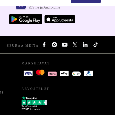
Hanki refurbed-sovellus
iOS:lle ja Androidille
SEURAA MEITÄ
MAKSUTAVAT
ARVOSTELUT
US
Trustpilot
TrustScore
4.6
205555
Arvostelut