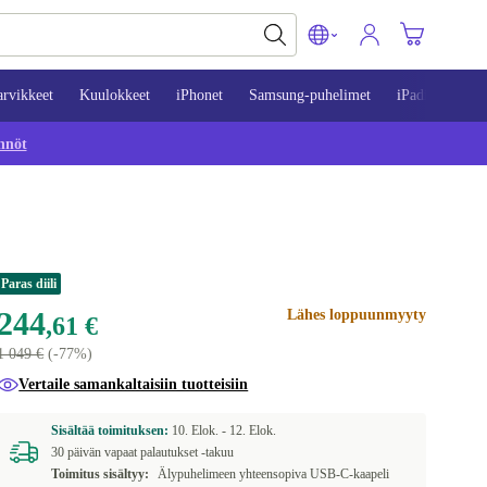
arvikkeet
Kuulokkeet
iPhonet
Samsung-puhelimet
iPadit
Mac
nnöt
Paras diili
244
Lähes loppuunmyyty
,61 €
1 049 €
(-77%)
Vertaile samankaltaisiin tuotteisiin
Sisältää toimituksen:
10. Elok. -
12. Elok.
30 päivän vapaat palautukset -takuu
Toimitus sisältyy:
Älypuhelimeen yhteensopiva USB-C-kaapeli