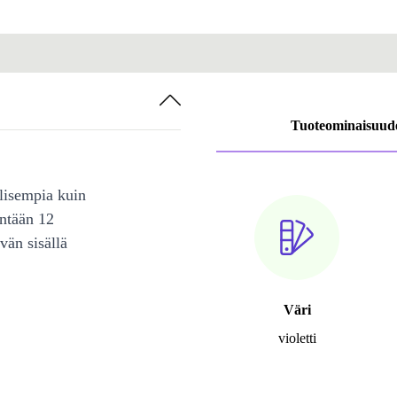
Tuoteominaisuud
lisempia kuin
intään 12
vän sisällä
Väri
violetti