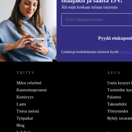
tilaajaksi ja säästä 15 €!
Liity ensimmäistä kertaa uutiskirjeen
Älä enää koskaan missaa tarjousta
tilaajaksi ja säästä 15 €!
Älä missaa enää yhtäkään tarjousta.
Pyydä etukupon
Lisätietoja henkilötietojen käytöstä löydät
tietosuo
REFURBED SUOMI - RETHINK NEW.
YRITYS
APUA
Miksi refurbed
Usein kysytyt
Kunnostusprosessi
Tuotteiden kun
Kestävyys
Palautus
Laatu
Takuuehdot
Tietoa meistä
Yhteystiedot
Työpaikat
Ryhdy tavarant
Blog