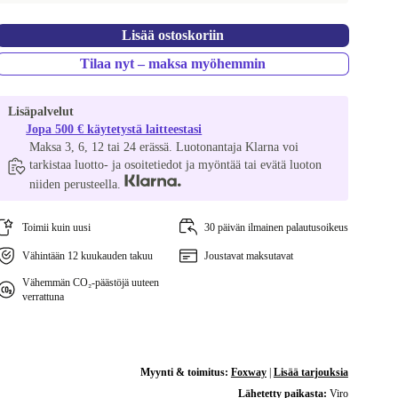
Lisää ostoskoriin
Tilaa nyt – maksa myöhemmin
Lisäpalvelut
Jopa 500 € käytetystä laitteestasi
Maksa 3, 6, 12 tai 24 erässä. Luotonantaja Klarna voi
tarkistaa luotto- ja osoitetiedot ja myöntää tai evätä luoton
niiden perusteella.
Toimii kuin uusi
30 päivän ilmainen palautusoikeus
Vähintään 12 kuukauden takuu
Joustavat maksutavat
Vähemmän CO₂-päästöjä uuteen
verrattuna
Myynti & toimitus:
Foxway
|
Lisää tarjouksia
Lähetetty paikasta:
Viro