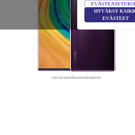
EVÄSTEASETUKS
HYVÄKSY KAIKK
EVÄSTEET
vain havainnollistamistarkoituksiin