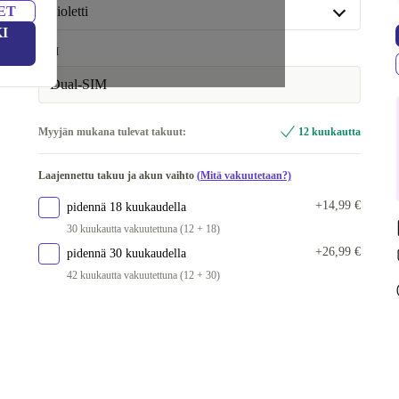
ET
violetti
I
violetti
SIM
Saatavilla muissa konfiguraatioissa
Dual-SIM
musta
+29,38 €
Myyjän mukana tulevat takuut:
12 kuukautta
Laajennettu takuu ja akun vaihto
(Mitä vakuutetaan?)
+14,99 €
pidennä 18 kuukaudella
30 kuukautta vakuutettuna (12 + 18)
+26,99 €
pidennä 30 kuukaudella
42 kuukautta vakuutettuna (12 + 30)