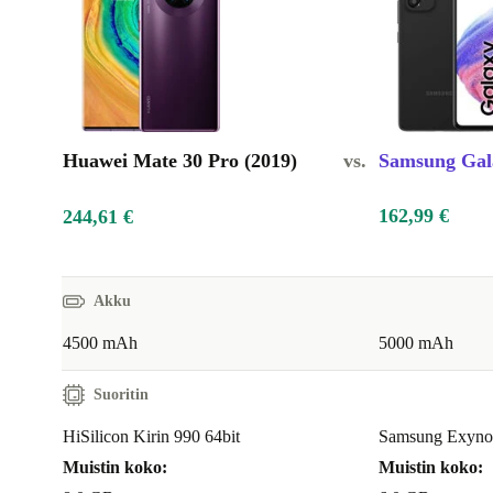
Huawei Mate 30 Pro (2019)
vs.
Samsung Gal
162,99 €
244,61 €
Akku
4500 mAh
5000 mAh
Suoritin
HiSilicon Kirin 990 64bit
Samsung Exynos
Muistin koko:
Muistin koko: