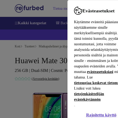
Tietoa meistä
Myy
Apua
Evästeasetukset
Käytämme evästeitä pääasias
Kaikki kategoriat
🎒 Back to school
Matkapuhelimet ja äl
näyttääksemme sinulle
merkityksellisempiä sisältöjä.
📱 
tämä toimisi kunnolla, pyy
suostumustasi, jotta voimme
Koti
Tuotteet
Matkapuhelimet ja älypuhelimet
Huawei-puhelimet
analysoida selainkäyttäytymist
personoida sisältöä ja mainon
Huawei Mate 30 Pro
sinulle - ensimmäisen ja kol
osapuolen evästeiden avulla. 
256 GB | Dual-SIM | Cosmic Purple
muuttaa
evästeasetuksiasi
mi
tahansa. Lue
(Arvosteluja kerätään)
tietosuojaa koskevat tieto
Lisäksi voit lukea
tietojenkäsittelijän
evästekäytännön
.
Rajoitettu käyttö