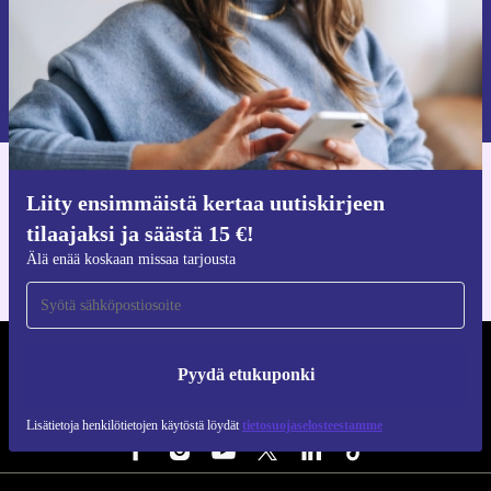
Pyydä etukuponki
Lisätietoja henkilötietojen käytöstä löydät
tietosuojaselosteestamme
.
Hanki refurbed-sovellus
Liity ensimmäistä kertaa uutiskirjeen
iOS:lle ja Androidille
tilaajaksi ja säästä 15 €!
Älä enää koskaan missaa tarjousta
REFURBED SUOMI - RETHINK NEW.
Pyydä etukuponki
SEURAA MEITÄ
Lisätietoja henkilötietojen käytöstä löydät
tietosuojaselosteestamme