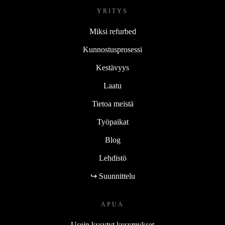
YRITYS
Miksi refurbed
Kunnostusprosessi
Kestävyys
Laatu
Tietoa meistä
Työpaikat
Blog
Lehdistö
↪ Suunnittelu
APUA
Usein kysytyt kysymykset