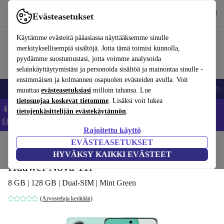
Lataa sovellus
Lataa
Evästeasetukset
Käytä refurbed-palvelua nopeasti ja helposti
Käytämme evästeitä pääasiassa näyttääksemme sinulle
merkityksellisempiä sisältöjä. Jotta tämä toimisi kunnolla,
pyydämme suostumustasi, jotta voimme analysoida
selainkäyttäytymistäsi ja personoida sisältöä ja mainontaa sinulle -
ensimmäisen ja kolmannen osapuolen evästeiden avulla. Voit
Matkapuhelimet ja älypuhelimet
Kannettavat tietokoneet
Tabletit
Älyk
muuttaa
evästeasetuksiasi
milloin tahansa. Lue
tietosuojaa koskevat tietomme
. Lisäksi voit lukea
📱 Säästä 5 % LISÄÄ iPhoneista – Koodi: IPHONEDEAL –
tietojenkäsittelijän evästekäytännön
.
Ehdot ja säännöt
Rajoitettu käyttö
EVÄSTEASETUKSET
Koti
Tuotteet
Matkapuhelimet ja älypuhelimet
Huawei-puhelimet
HYVÄKSY KAIKKI EVÄSTEET
Huawei Nova 11i
8 GB | 128 GB | Dual-SIM | Mint Green
(Arvosteluja kerätään)