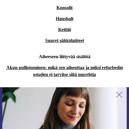
Konsolit
Haushalt
Keittiö
Suuret sähkölaitteet
Aiheeseen liittyvää sisältöä
Akun pullistuminen: mikä sen aiheuttaa ja miksi refurbedin
ostajien ei tarvitse siitä murehtia
Liity ensimmäistä kertaa uutiskirjeen
tilaajaksi ja säästä 15 €!
Älä missaa enää yhtäkään tarjousta.