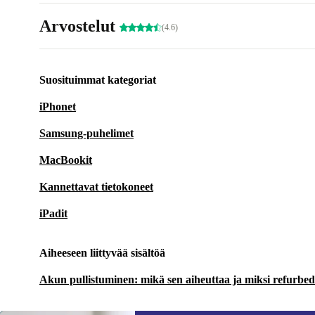
Arvostelut
(4.6)
Suosituimmat kategoriat
iPhonet
Samsung-puhelimet
MacBookit
Kannettavat tietokoneet
iPadit
Aiheeseen liittyvää sisältöä
Akun pullistuminen: mikä sen aiheuttaa ja miksi refurbedin