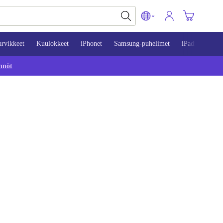
arvikkeet
Kuulokkeet
iPhonet
Samsung-puhelimet
iPadit
Mac
nnöt