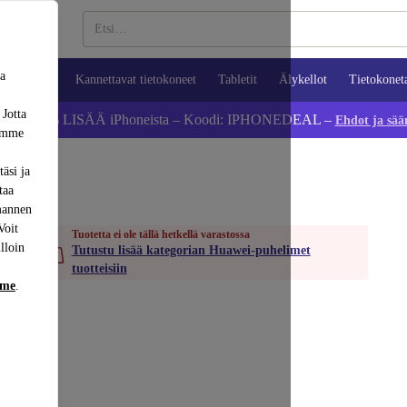
sa
ypuhelimet
Kannettavat tietokoneet
Tabletit
Älykellot
Tietokonet
 Jotta
Säästä 5 % LISÄÄ iPhoneista – Koodi: IPHONEDEAL –
Ehdot ja sää
dämme
äsi ja
taa
mannen
Voit
Tuotetta ei ole tällä hetkellä varastossa
lloin
Tutustu lisää kategorian Huawei-puhelimet
tuotteisiin
mme
.