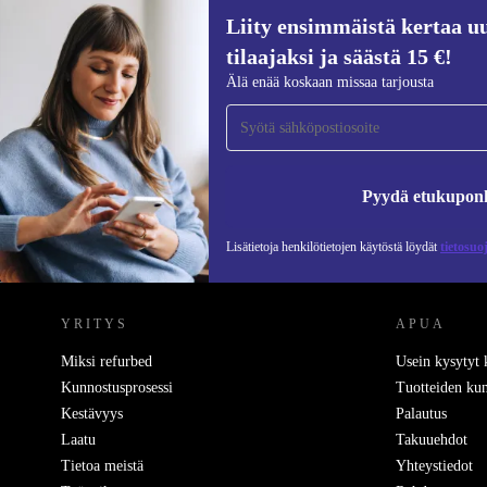
Liity ensimmäistä kertaa uu
tilaajaksi ja säästä 15 €!
Liity ensimmäistä kertaa uutiskirjeen
Älä enää koskaan missaa tarjousta
tilaajaksi ja säästä 15 €!
Älä missaa enää yhtäkään tarjousta.
Pyydä etukupon
Lisätietoja henkilötietojen käytöstä löydät
tietosuo
REFURBED SUOMI - RETHINK NEW.
YRITYS
APUA
Miksi refurbed
Usein kysytyt
Kunnostusprosessi
Tuotteiden kun
Kestävyys
Palautus
Laatu
Takuuehdot
Tietoa meistä
Yhteystiedot