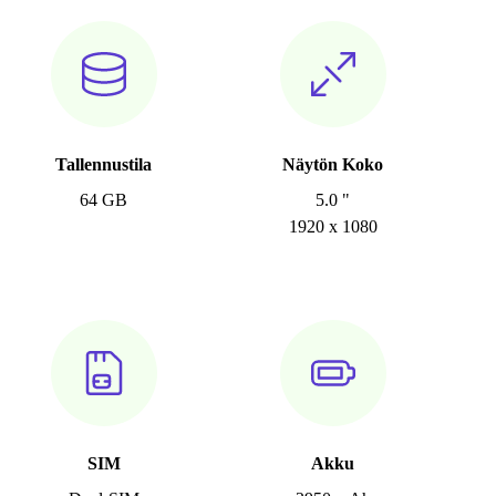
Tallennustila
Näytön Koko
64 GB
5.0 "
1920 x 1080
SIM
Akku