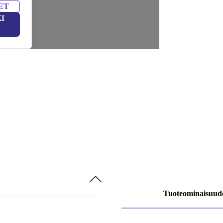
ET
I
Tuoteominaisuud