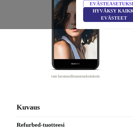
EVÄSTEASETUKS
HYVÄKSY KAIKK
EVÄSTEET
vain havainnollistamistarkoituksiin
Kuvaus
Refurbed-tuotteesi