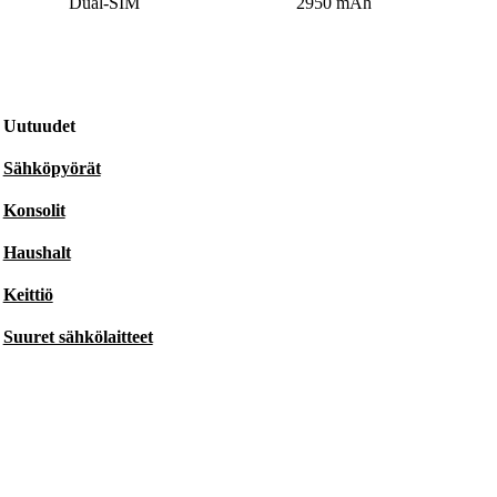
Dual-SIM
2950 mAh
Uutuudet
Sähköpyörät
Konsolit
Haushalt
Keittiö
Suuret sähkölaitteet