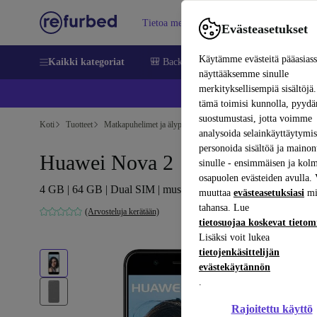
Tietoa meistä
Myy
Apua
Evästeasetukset
Käytämme evästeitä pääasias
Kaikki kategoriat
🎒 Back to school
Matkapuhelimet ja äl
näyttääksemme sinulle
merkityksellisempiä sisältöjä.
📱 
tämä toimisi kunnolla, pyy
suostumustasi, jotta voimme
Koti
Tuotteet
Matkapuhelimet ja älypuhelimet
Huawei-puhelimet
analysoida selainkäyttäytymist
personoida sisältöä ja mainon
Huawei Nova 2
sinulle - ensimmäisen ja kol
osapuolen evästeiden avulla. 
4 GB | 64 GB | Dual SIM | musta
muuttaa
evästeasetuksiasi
mi
tahansa. Lue
(Arvosteluja kerätään)
tietosuojaa koskevat tieto
Lisäksi voit lukea
tietojenkäsittelijän
evästekäytännön
.
Rajoitettu käyttö