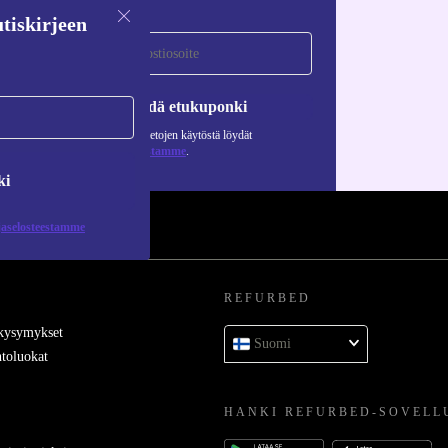
tiskirjeen
Pyydä etukuponki
Lisätietoja henkilötietojen käytöstä löydät
tietosuojaselosteestamme
.
ki
jaselosteestamme
REFURBED
 kysymykset
Suomi
toluokat
HANKI REFURBED-SOVELL