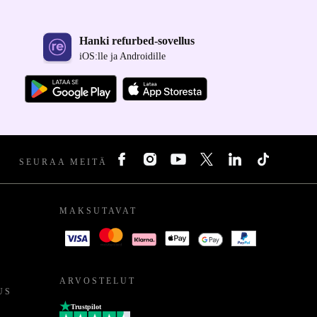
Hanki refurbed-sovellus
iOS:lle ja Androidille
SEURAA MEITÄ
MAKSUTAVAT
ARVOSTELUT
US
Trustpilot