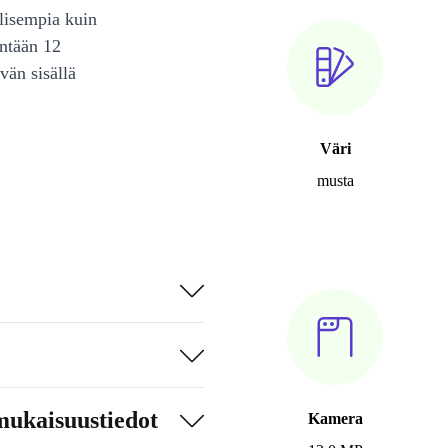
lisempia kuin
intään 12
vän sisällä
Väri
musta
mukaisuustiedot
Kamera