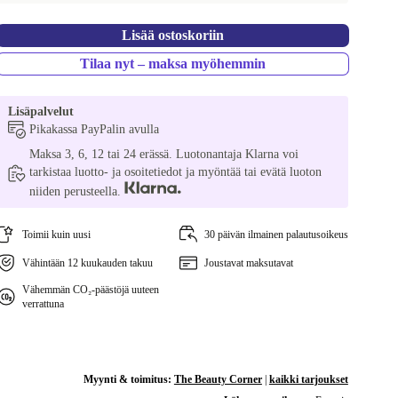
Lisää ostoskoriin
Tilaa nyt – maksa myöhemmin
Lisäpalvelut
Pikakassa PayPalin avulla
Maksa 3, 6, 12 tai 24 erässä. Luotonantaja Klarna voi
tarkistaa luotto- ja osoitetiedot ja myöntää tai evätä luoton
niiden perusteella.
Toimii kuin uusi
30 päivän ilmainen palautusoikeus
Vähintään 12 kuukauden takuu
Joustavat maksutavat
Vähemmän CO₂-päästöjä uuteen
verrattuna
Myynti & toimitus:
The Beauty Corner
|
kaikki tarjoukset