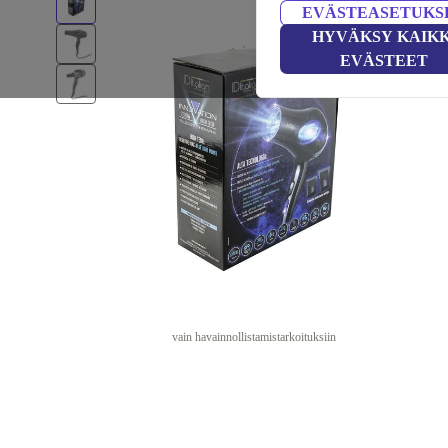
EVÄSTEASETUKS
HYVÄKSY KAIKK
EVÄSTEET
vain havainnollistamistarkoituksiin