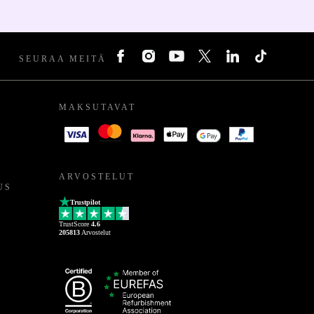
SEURAA MEITÄ
MAKSUTAVAT
ARVOSTELUT
US
Trustpilot
TrustScore
4.6
205813
Arvostelut