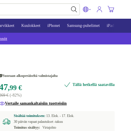
arvikkeet
Kuulokkeet
iPhonet
Samsung-puhelimet
iPadit
Mac
nnöt
Suoraan alkuperäiseltä valmistajalta
47
Tällä hetkellä saatavilla
,99 €
269 €
(-82%)
Vertaile samankaltaisiin tuotteisiin
Sisältää toimituksen:
13. Elok. -
17. Elok.
30 päivän vapaat palautukset -takuu
Toimitus sisältyy:
Virtajohto