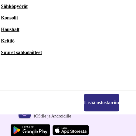
Sähköpyörät
Konsolit
Haushalt
Keittiö
Suuret sähkölaitteet
Lisää ostoskoriin
Hanki refurbed-sovellus
iOS:lle ja Androidille