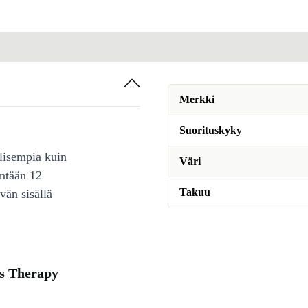
Merkki
Suorituskyky
lisempia kuin
Väri
intään 12
Takuu
vän sisällä
ns Therapy