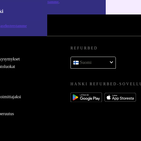
tietosuojaselosteestamme
.
ki
jaselosteestamme
REFURBED
 kysymykset
Suomi
toluokat
HANKI REFURBED-SOVELL
oimittajaksi
eruutus