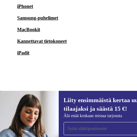
iPhonet
Samsung-puhelimet
MacBookit
Kannettavat tietokoneet
iPadit
Liity ensimmäistä kertaa uu
47,99 €
269 €
(-82%)
tilaajaksi ja säästä 15 €!
Liity ensimmäistä kertaa uutiskirjeen
Älä enää koskaan missaa tarjousta
tilaajaksi ja säästä 15 €!
Älä missaa enää yhtäkään tarjousta.