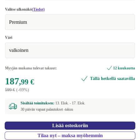
Valitse ulkonäkö
(Tiedot)
Premium
Väri
valkoinen
Myyjän mukana tulevat takuut:
12 kuukautta
187
Tällä hetkellä saatavilla
,99 €
599 €
(-69%)
Sisältää toimituksen:
13. Elok. -
17. Elok.
30 päivän vapaat palautukset -takuu
Lisää ostoskoriin
Tilaa nyt – maksa myöhemmin