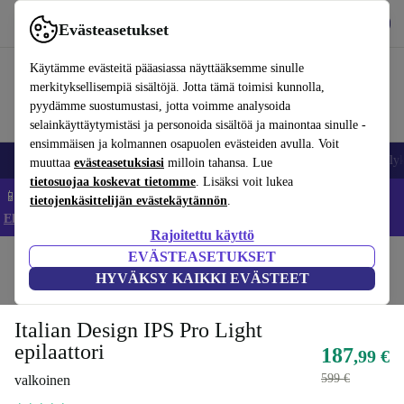
Lataa sovellus
Lataa
Evästeasetukset
Käytä refurbed-palvelua nopeasti ja helposti
Käytämme evästeitä pääasiassa näyttääksemme sinulle
merkityksellisempiä sisältöjä. Jotta tämä toimisi kunnolla,
pyydämme suostumustasi, jotta voimme analysoida
selainkäyttäytymistäsi ja personoida sisältöä ja mainontaa sinulle -
ensimmäisen ja kolmannen osapuolen evästeiden avulla. Voit
Matkapuhelimet ja älypuhelimet
Kannettavat tietokoneet
Tabletit
Älyk
muuttaa
evästeasetuksiasi
milloin tahansa. Lue
tietosuojaa koskevat tietomme
. Lisäksi voit lukea
📱 Säästä 5 % LISÄÄ iPhoneista – Koodi: IPHONEDEAL –
tietojenkäsittelijän evästekäytännön
.
Ehdot ja säännöt
Rajoitettu käyttö
EVÄSTEASETUKSET
Koti
Tuotteet
Terveys & kauneus
Vartalonhoito
HYVÄKSY KAIKKI EVÄSTEET
Suoraan alkuperäiseltä valmistajalta
Italian Design IPS Pro Light
epilaattori
187
,99 €
599 €
valkoinen