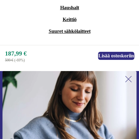
Haushalt
Keittiö
Suuret sähkölaitteet
187,99 €
Lisää ostoskoriin
599 €
(-69%)
Liity ensimmäistä kertaa uutiskirjeen
tilaajaksi ja säästä 15 €!
Älä missaa enää yhtäkään tarjousta.
Pyydä etukuponki