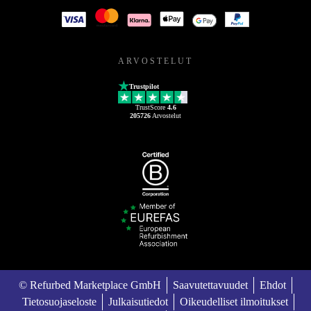
ARVOSTELUT
Trustpilot
TrustScore
4.6
205726
Arvostelut
© Refurbed Marketplace GmbH
Saavutettavuudet
Ehdot
Tietosuojaseloste
Julkaisutiedot
Oikeudelliset ilmoitukset