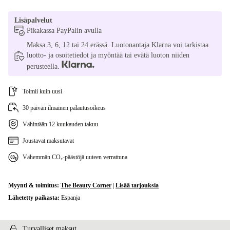
Lisäpalvelut
Pikakassa PayPalin avulla
Maksa 3, 6, 12 tai 24 erässä. Luotonantaja Klarna voi tarkistaa
luotto- ja osoitetiedot ja myöntää tai evätä luoton niiden
perusteella.
Toimii kuin uusi
30 päivän ilmainen palautusoikeus
Vähintään 12 kuukauden takuu
Joustavat maksutavat
Vähemmän CO₂-päästöjä uuteen verrattuna
Myynti & toimitus:
The Beauty Corner
|
Lisää tarjouksia
Lähetetty paikasta:
Espanja
Turvalliset maksut