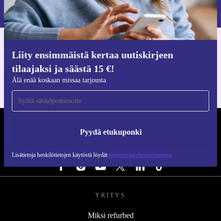
Lisätietoja henkilötietojen käytöstä löydät
tietosuojaselosteestamme
.
Hanki refurbed-sovellus
Liity ensimmäistä kertaa uutiskirjeen
iOS:lle ja Androidille
tilaajaksi ja säästä 15 €!
Älä enää koskaan missaa tarjousta
REFURBED SUOMI - RETHINK NEW.
Pyydä etukuponki
SEURAA MEITÄ
Lisätietoja henkilötietojen käytöstä löydät
tietosuojaselosteestamme
YRITYS
Miksi refurbed