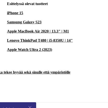
Esittelyssä olevat tuotteet
iPhone 15
Samsung Galaxy S23
Apple MacBook Air 2020 | 13.3" | M1
Lenovo ThinkPad T480 | i5-8350U | 14"
Apple Watch Ultra 2 (2023)
a tekee hyvää sekä sinulle että ympäristölle