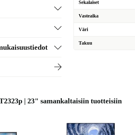
Sekalaiset
Vasteaika
Väri
Takuu
mukaisuustiedot
2323p | 23" samankaltaisiin tuotteisiin