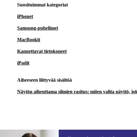
Suosituimmat kategoriat
iPhonet
Samsung-puhelimet
MacBookit
Kannettavat tietokoneet
iPadit
Aiheeseen liittyvää sisältöä
Näytön aiheuttama silmien rasitus: miten valita näyttö, jok