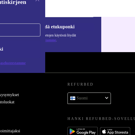
tiskirjeen
Pyydä etukuponki
Lisätietoja henkilötietojen käytöstä löydät
tietosuojaselosteestamme
.
ki
jaselosteestamme
REFURBED
 kysymykset
Suomi
toluokat
HANKI REFURBED-SOVELL
oimittajaksi