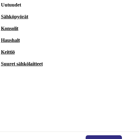
Uutuudet
Sähköpyörät
Konsolit
Haushalt
Keittiö
Suuret sähkölaitteet