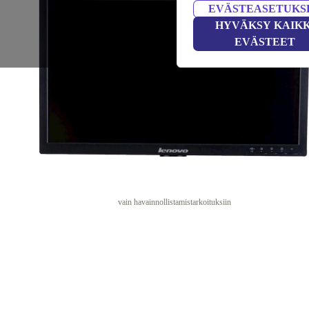
EVÄSTEASETUKS
HYVÄKSY KAIKK
EVÄSTEET
vain havainnollistamistarkoituksiin