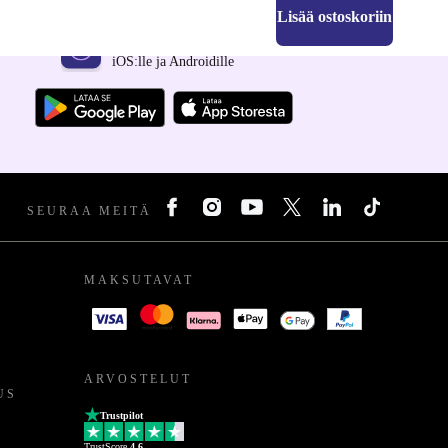
Lisää ostoskoriin
Hanki refurbed-sovellus
iOS:lle ja Androidille
SEURAA MEITÄ
MAKSUTAVAT
ARVOSTELUT
US
Trustpilot
TrustScore
4.6