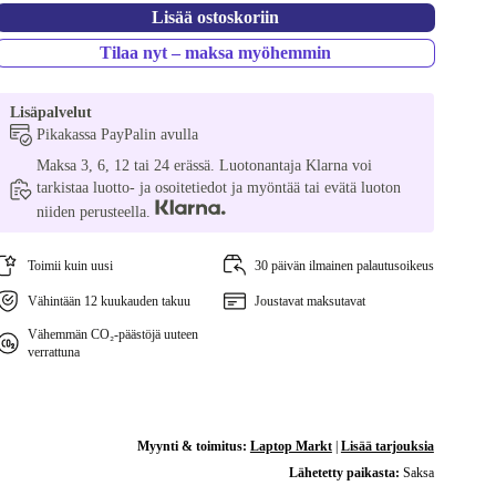
Lisää ostoskoriin
Tilaa nyt – maksa myöhemmin
Lisäpalvelut
Pikakassa PayPalin avulla
Maksa 3, 6, 12 tai 24 erässä. Luotonantaja Klarna voi
tarkistaa luotto- ja osoitetiedot ja myöntää tai evätä luoton
niiden perusteella.
Toimii kuin uusi
30 päivän ilmainen palautusoikeus
Vähintään 12 kuukauden takuu
Joustavat maksutavat
Vähemmän CO₂-päästöjä uuteen
verrattuna
Myynti & toimitus:
Laptop Markt
|
Lisää tarjouksia
Lähetetty paikasta:
Saksa