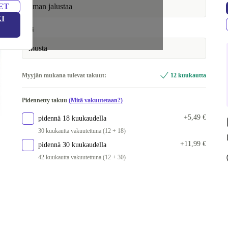
ET
ilman jalustaa
I
Väri
musta
Myyjän mukana tulevat takuut:
12 kuukautta
Pidennetty takuu
(Mitä vakuutetaan?)
+5,49 €
pidennä 18 kuukaudella
30 kuukautta vakuutettuna (12 + 18)
+11,99 €
pidennä 30 kuukaudella
42 kuukautta vakuutettuna (12 + 30)