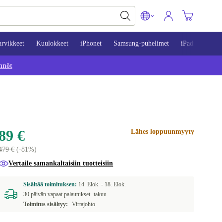
arvikkeet
Kuulokkeet
iPhonet
Samsung-puhelimet
iPadit
Mac
nnöt
89 €
Lähes loppuunmyyty
479 €
(-81%)
Vertaile samankaltaisiin tuotteisiin
Sisältää toimituksen:
14. Elok. -
18. Elok.
30 päivän vapaat palautukset -takuu
Toimitus sisältyy:
Virtajohto