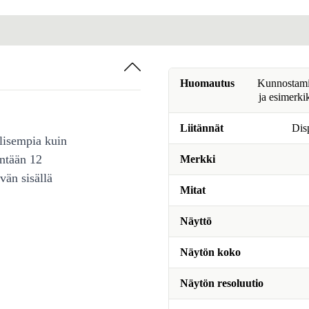
Huomautus
Kunnostamine
ja esimerki
Liitännät
Dis
lisempia kuin
intään 12
Merkki
vän sisällä
Mitat
Näyttö
Näytön koko
Näytön resoluutio