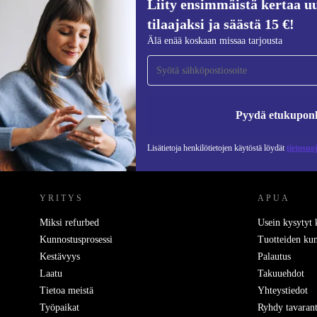
Liity ensimmäistä kertaa uu
89 €
479 €
(-81%)
tilaajaksi ja säästä 15 €!
Liity ensimmäistä kertaa uutiskirjeen
Älä enää koskaan missaa tarjousta
tilaajaksi ja säästä 15 €!
Älä missaa enää yhtäkään tarjousta.
Pyydä etukupon
Lisätietoja henkilötietojen käytöstä löydät
tietosuo
REFURBED SUOMI - RETHINK NEW.
YRITYS
APUA
Miksi refurbed
Usein kysytyt
Kunnostusprosessi
Tuotteiden kun
Kestävyys
Palautus
Laatu
Takuuehdot
Tietoa meistä
Yhteystiedot
Työpaikat
Ryhdy tavarant