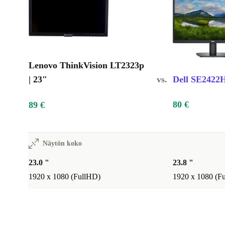
Lenovo ThinkVision LT2323p
| 23"
vs.
Dell SE2422H
80 €
89 €
Näytön koko
23.0 "
23.8 "
1920 x 1080 (FullHD)
1920 x 1080 (F