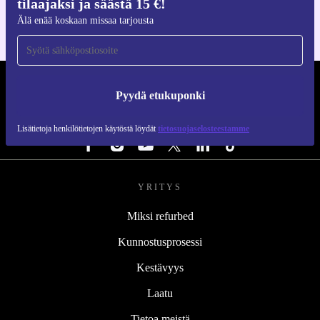
tilaajaksi ja säästä 15 €!
Älä enää koskaan missaa tarjousta
REFURBED SUOMI - RETHINK NEW.
Pyydä etukuponki
SEURAA MEITÄ
Lisätietoja henkilötietojen käytöstä löydät
tietosuojaselosteestamme
YRITYS
Miksi refurbed
Kunnostusprosessi
Kestävyys
Laatu
Tietoa meistä