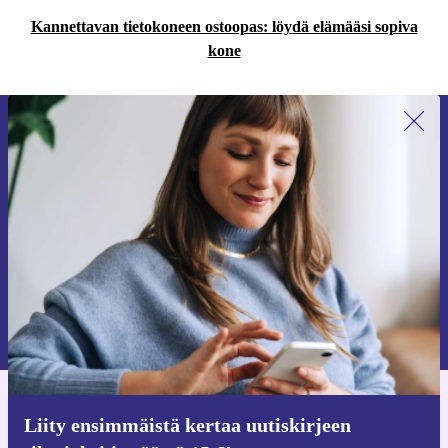
Kannettavan tietokoneen ostoopas: löydä elämääsi sopiva
kone
Liity ensimmäistä kertaa uutiskirjeen
tilaajaksi ja säästä 15 €!
Älä missaa enää yhtäkään tarjousta.
Pyydä etukuponki
Lisätietoja henkilötietojen käytöstä löydät
tietosuojaselosteestamme
.
Hanki refurbed-sovellus
Liity ensimmäistä kertaa uutiskirjeen
iOS:lle ja Androidille