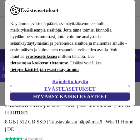
Lataa sovellus
Lataa
Evästeasetukset
Käytä refurbed-palvelua nopeasti ja helposti
Käytämme evästeitä pääasiassa näyttääksemme sinulle
merkityksellisempiä sisältöjä. Jotta tämä toimisi kunnolla,
pyydämme suostumustasi, jotta voimme analysoida
selainkäyttäytymistäsi ja personoida sisältöä ja mainontaa sinulle -
ensimmäisen ja kolmannen osapuolen evästeiden avulla. Voit
Matkapuhelimet ja älypuhelimet
Kannettavat tietokoneet
Tabletit
Älyk
muuttaa
evästeasetuksiasi
milloin tahansa. Lue
tietosuojaa koskevat tietomme
. Lisäksi voit lukea
📱 Säästä 5 % LISÄÄ iPhoneista – Koodi: IPHONEDEAL –
tietojenkäsittelijän evästekäytännön
.
Ehdot ja säännöt
Rajoitettu käyttö
EVÄSTEASETUKSET
Koti
Tuotteet
Kannettavat tietokoneet
HYVÄKSY KAIKKI EVÄSTEET
Medion Akoya S17403 | i3-10110U | 17.3-
tuuman
8 GB | 512 GB SSD | Taustavalaistu näppäimistö | Win 11 Home
| DE
(4 arvostelut)