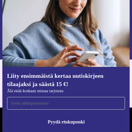
Älä missaa enää yhtäkään tarjousta.
Pyydä etukuponki
Lisätietoja henkilötietojen käytöstä löydät
tietosuojaselosteestamme
.
Hanki refurbed-sovellus
Liity ensimmäistä kertaa uutiskirjeen
iOS:lle ja Androidille
tilaajaksi ja säästä 15 €!
Älä enää koskaan missaa tarjousta
REFURBED SUOMI - RETHINK NEW.
Pyydä etukuponki