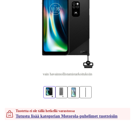
vain havainnollistamistarkoituksiin
Tuotetta ei ole tällä hetkellä varastossa
Tutustu lisää kategorian Motorola-puhelimet tuotteisiin