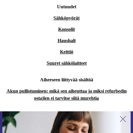
Uutuudet
Sähköpyörät
Konsolit
Haushalt
Keittiö
Suuret sähkölaitteet
Aiheeseen liittyvää sisältöä
Akun pullistuminen: mikä sen aiheuttaa ja miksi refurbedin
ostajien ei tarvitse siitä murehtia
Liity ensimmäistä kertaa uutiskirjeen
tilaajaksi ja säästä 15 €!