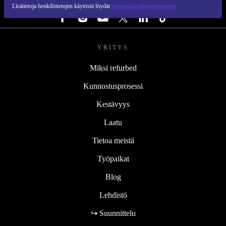
SEURAA MEITÄ
Lisätietoja henkilötietojen käytöstä löydät
tietosuojaselosteestamme
YRITYS
Miksi refurbed
Kunnostusprosessi
Kestävyys
Laatu
Tietoa meistä
Työpaikat
Blog
Lehdistö
↪ Suunnittelu