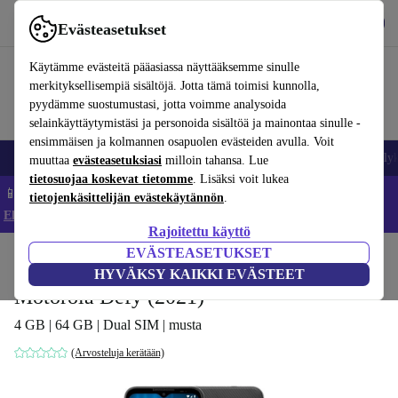
Lataa sovellus
Lataa
Evästeasetukset
Käytä refurbed-palvelua nopeasti ja helposti
Käytämme evästeitä pääasiassa näyttääksemme sinulle
merkityksellisempiä sisältöjä. Jotta tämä toimisi kunnolla,
pyydämme suostumustasi, jotta voimme analysoida
selainkäyttäytymistäsi ja personoida sisältöä ja mainontaa sinulle -
ensimmäisen ja kolmannen osapuolen evästeiden avulla. Voit
Matkapuhelimet ja älypuhelimet
Kannettavat tietokoneet
Tabletit
Älyk
muuttaa
evästeasetuksiasi
milloin tahansa. Lue
tietosuojaa koskevat tietomme
. Lisäksi voit lukea
📱 Säästä 5 % LISÄÄ iPhoneista – Koodi: IPHONEDEAL –
tietojenkäsittelijän evästekäytännön
.
Ehdot ja säännöt
Rajoitettu käyttö
EVÄSTEASETUKSET
Koti
Tuotteet
Matkapuhelimet ja älypuhelimet
Motorola-puhelimet
HYVÄKSY KAIKKI EVÄSTEET
Motorola Defy (2021)
4 GB | 64 GB | Dual SIM | musta
(Arvosteluja kerätään)