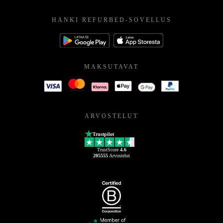
HANKI REFURBED-SOVELLUS
MAKSUTAVAT
ARVOSTELUT
Trustpilot
TrustScore
4.6
205555
Arvostelut