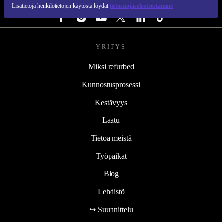
SEURAA MEITÄ
Lisätietoja henkilötietojen käytöstä löydät
tietosuojaselosteestamme
YRITYS
Miksi refurbed
Kunnostusprosessi
Kestävyys
Laatu
Tietoa meistä
Työpaikat
Blog
Lehdistö
↪ Suunnittelu