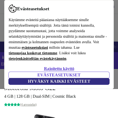
Lataa sovellus
Lataa
Evästeasetukset
Käytä refurbed-palvelua nopeasti ja helposti
Käytämme evästeitä pääasiassa näyttääksemme sinulle
merkityksellisempiä sisältöjä. Jotta tämä toimisi kunnolla,
pyydämme suostumustasi, jotta voimme analysoida
selainkäyttäytymistäsi ja personoida sisältöä ja mainontaa sinulle -
ensimmäisen ja kolmannen osapuolen evästeiden avulla. Voit
Matkapuhelimet ja älypuhelimet
Kannettavat tietokoneet
Tabletit
Älyk
muuttaa
evästeasetuksiasi
milloin tahansa. Lue
tietosuojaa koskevat tietomme
. Lisäksi voit lukea
📱 Säästä 5 % LISÄÄ iPhoneista – Koodi: IPHONEDEAL –
tietojenkäsittelijän evästekäytännön
.
Ehdot ja säännöt
Rajoitettu käyttö
EVÄSTEASETUKSET
Koti
Tuotteet
Matkapuhelimet ja älypuhelimet
Motorola-puhelimet
HYVÄKSY KAIKKI EVÄSTEET
Motorola Moto G22
4 GB | 128 GB | Dual-SIM | Cosmic Black
(4 arvostelut)