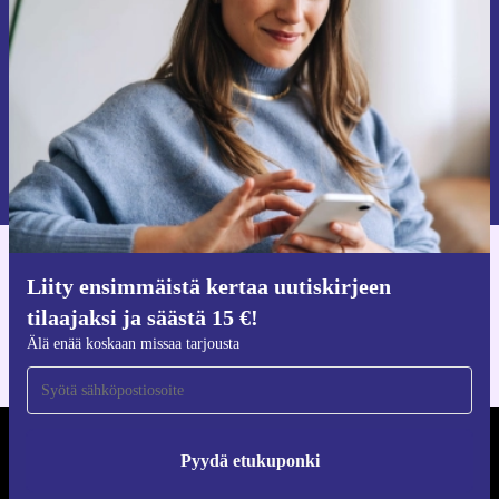
Älä missaa enää yhtäkään tarjousta.
Pyydä etukuponki
Lisätietoja henkilötietojen käytöstä löydät
tietosuojaselosteestamme
.
Hanki refurbed-sovellus
Liity ensimmäistä kertaa uutiskirjeen
iOS:lle ja Androidille
tilaajaksi ja säästä 15 €!
Älä enää koskaan missaa tarjousta
REFURBED SUOMI - RETHINK NEW.
Pyydä etukuponki