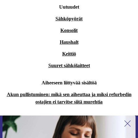
Uutuudet
Sähköpyörät
Konsolit
Haushalt
Keittiö
Suuret sähkölaitteet
Aiheeseen liittyvää sisältöä
Akun pullistuminen: mikä sen aiheuttaa ja miksi refurbedin
ostajien ei tarvitse siitä murehtia
Liity ensimmäistä kertaa uutiskirjeen
tilaajaksi ja säästä 15 €!