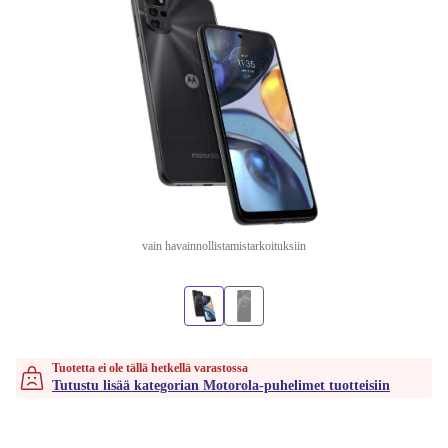
vain havainnollistamistarkoituksiin
Tuotetta ei ole tällä hetkellä varastossa
Tutustu lisää kategorian Motorola-puhelimet tuotteisiin