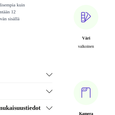
lisempia kuin
intään 12
vän sisällä
Väri
valkoinen
mukaisuustiedot
Kamera