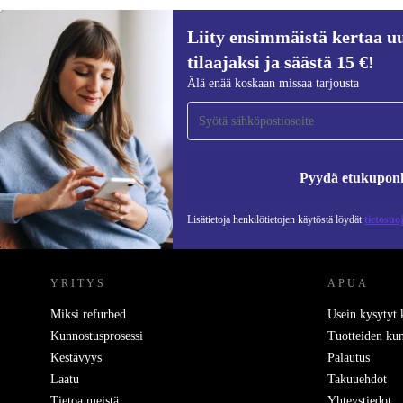
Liity ensimmäistä kertaa uu
tilaajaksi ja säästä 15 €!
Liity ensimmäistä kertaa uutiskirjeen
Älä enää koskaan missaa tarjousta
tilaajaksi ja säästä 15 €!
Älä missaa enää yhtäkään tarjousta.
Pyydä etukupon
Lisätietoja henkilötietojen käytöstä löydät
tietosuo
REFURBED SUOMI - RETHINK NEW.
YRITYS
APUA
Miksi refurbed
Usein kysytyt
Kunnostusprosessi
Tuotteiden kun
Kestävyys
Palautus
Laatu
Takuuehdot
Tietoa meistä
Yhteystiedot