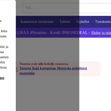
sa
ypuhelimet
Kannettavat tietokoneet
Tabletit
Älykellot
Tietokonet
 Jotta
Säästä 5 % LISÄÄ iPhoneista – Koodi: IPHONEDEAL –
Ehdot ja sää
dämme
äsi ja
taa
mannen
Voit
Tuotetta ei ole tällä hetkellä varastossa
lloin
Tutustu lisää kategorian Motorola-puhelimet
tuotteisiin
mme
.