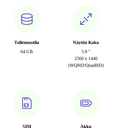
Tallennustila
Näytön Koko
64 GB
5.9 "
2560 x 1440
(WQHD/QuadHD)
SIM
Akku