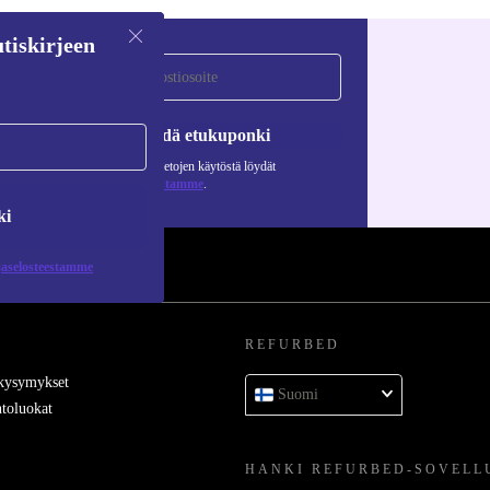
tiskirjeen
Pyydä etukuponki
Lisätietoja henkilötietojen käytöstä löydät
tietosuojaselosteestamme
.
ki
jaselosteestamme
REFURBED
 kysymykset
Suomi
toluokat
HANKI REFURBED-SOVELL