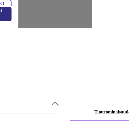
ET
I
Tuoteominaisuud