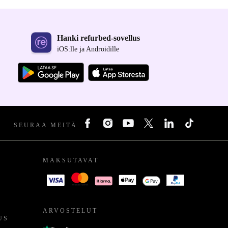
Hanki refurbed-sovellus
iOS:lle ja Androidille
SEURAA MEITÄ
MAKSUTAVAT
ARVOSTELUT
US