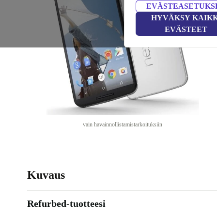
EVÄSTEASETUKS
HYVÄKSY KAIKK
EVÄSTEET
vain havainnollistamistarkoituksiin
Kuvaus
Refurbed-tuotteesi