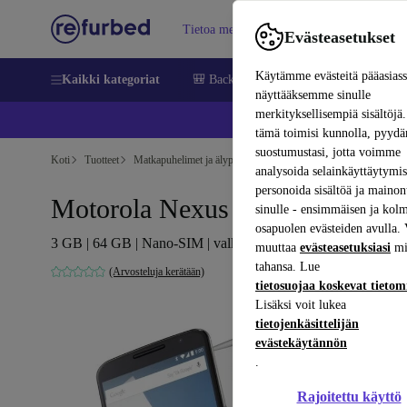
Tietoa meistä
Myy
Apua
Evästeasetukset
Käytämme evästeitä pääasias
Kaikki kategoriat
🎒 Back to school
Matkapuhelimet ja äl
näyttääksemme sinulle
merkityksellisempiä sisältöjä.
📱 
tämä toimisi kunnolla, pyy
suostumustasi, jotta voimme
Koti
Tuotteet
Matkapuhelimet ja älypuhelimet
Motorola-puhelimet
analysoida selainkäyttäytymist
personoida sisältöä ja mainon
Motorola Nexus 6
sinulle - ensimmäisen ja kol
osapuolen evästeiden avulla. 
3 GB | 64 GB | Nano-SIM | valkoinen
muuttaa
evästeasetuksiasi
mi
tahansa. Lue
(Arvosteluja kerätään)
tietosuojaa koskevat tieto
Lisäksi voit lukea
tietojenkäsittelijän
evästekäytännön
.
Rajoitettu käyttö