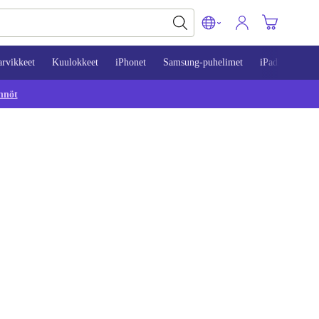
arvikkeet
Kuulokkeet
iPhonet
Samsung-puhelimet
iPadit
Mac
nnöt